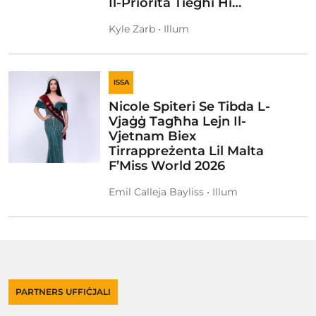
Il-Priorità Tiegħi Hi…
Kyle Zarb • Illum
ISSA
Nicole Spiteri Se Tibda L-
Vjaġġ Tagħha Lejn Il-
Vjetnam Biex
Tirrappreżenta Lil Malta
F’Miss World 2026
Emil Calleja Bayliss • Illum
PARTNERS UFFIĊJALI