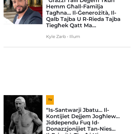
“Grazzi Talli Dejjem Tkun
Hemm Għall-Familja
Tagħna… Il-Ġenerożità, Il-
Qalb Tajba U R-Rieda Tajba
Tiegħek Qatt Ma…
Kyle Zarb • Illum
TV
“Is-Santwarji Jbatu… Il-
Kontijiet Dejjem Jogħlew…
Jiddependu Fuq Id-
Donazzjonijiet Tan-Nies…