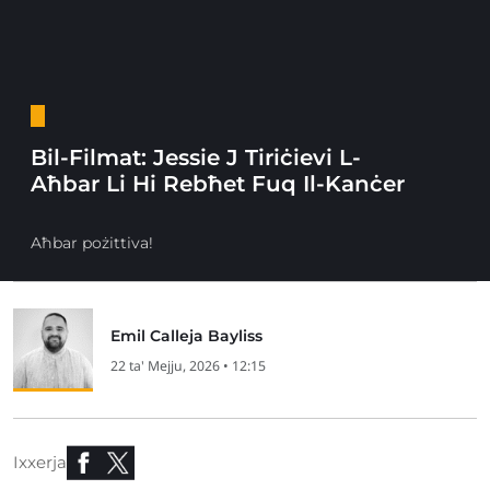
Bil-Filmat: Jessie J Tiriċievi L-
Aħbar Li Hi Rebħet Fuq Il-Kanċer
Aħbar pożittiva!
Emil Calleja Bayliss
22 ta' Mejju, 2026 • 12:15
Ixxerja