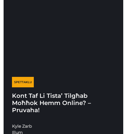
SPETTAKLU
Kont Taf Li Tista’ Tilgħab
Moħħok Hemm Online? –
Pruvaha!
Kyle Zarb
Illum