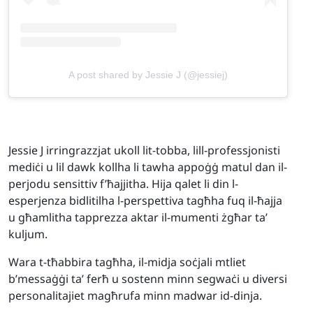
A post shared by Jessie J (@jessiej)
Jessie J irringrazzjat ukoll lit-tobba, lill-professjonisti
mediċi u lil dawk kollha li tawha appoġġ matul dan il-
perjodu sensittiv f’ħajjitha. Hija qalet li din l-
esperjenza bidlitilha l-perspettiva tagħha fuq il-ħajja
u għamlitha tapprezza aktar il-mumenti żgħar ta’
kuljum.
Wara t-tħabbira tagħha, il-midja soċjali mtliet
b’messaġġi ta’ ferħ u sostenn minn segwaċi u diversi
personalitajiet magħrufa minn madwar id-dinja.