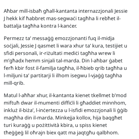
Aħbar mill-isbaħ għall-kantanta internazzjonali Jessie
J hekk kif ħabbret mas-segwaċi tagħha li rebħet il-
battalja tagħha kontra l-kanċer.
Permezz ta’ messaġġ emozzjonanti fuq il-midja
soċjali, Jessie J qasmet li wara xhur ta’ kura, testijiet u
sfidi personali, ir-riżultati mediċi tagħha wrew li
m’għadx hemm sinjali tal-marda. Din l-aħbar ġabet
ferħ kbir fost il-familja tagħha, il-ħbieb qrib tagħha u
l-miljuni ta’ partitarji li ilhom isegwu l-vjaġġ tagħha
mill-qrib.
Matul l-aħħar xhur, il-kantanta kienet tkellmet b’mod
miftuħ dwar il-mumenti diffiċli li għaddiet minnhom,
inkluż il-biża’, l-inċertezza u l-isfidi emozzjonali li ġġib
magħha din il-marda. Minkejja kollox, hija baqgħet
turi kuraġġ u pożittività kbira, u spiss kienet
tħeġġeġ lil oħrajn biex qatt ma jaqtgħu qalbhom.