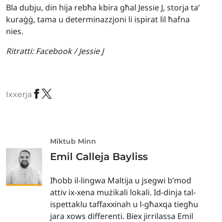
Bla dubju, din hija rebħa kbira għal Jessie J, storja ta’
kuraġġ, tama u determinazzjoni li ispirat lil ħafna
nies.
Ritratti:
Facebook / Jessie J
Ixxerja
Miktub Minn
Emil Calleja Bayliss
Iħobb il-lingwa Maltija u jsegwi b’mod
attiv ix-xena mużikali lokali. Id-dinja tal-
ispettaklu taffaxxinah u l-għaxqa tiegħu
jara xows differenti. Biex jirrilassa Emil