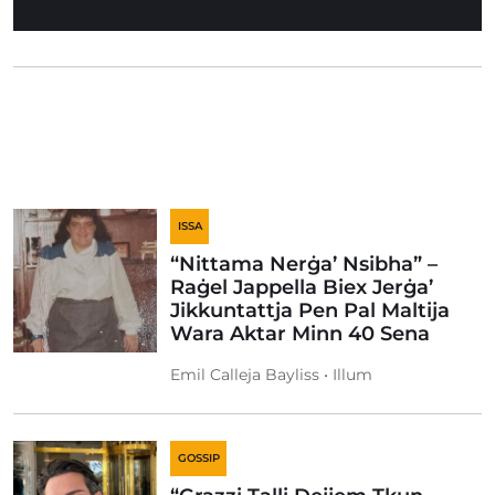
ISSA
“Nittama Nerġa’ Nsibha” –
Raġel Jappella Biex Jerġa’
Jikkuntattja Pen Pal Maltija
Wara Aktar Minn 40 Sena
Emil Calleja Bayliss • Illum
GOSSIP