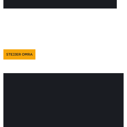
STEJJER OĦRA