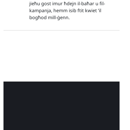
jieħu gost imur ħdejn il-baħar u fil-
kampanja, hemm isib ftit kwiet ’il
bogħod mill-ġenn.