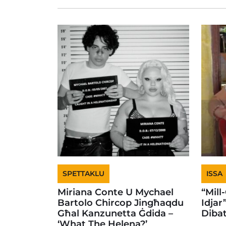
SPETTAKLU
ISSA
Miriana Conte U Mychael
“Mill
Bartolo Chircop Jingħaqdu
Idjar
Għal Kanzunetta Ġdida –
Dibat
‘What The Helena?’