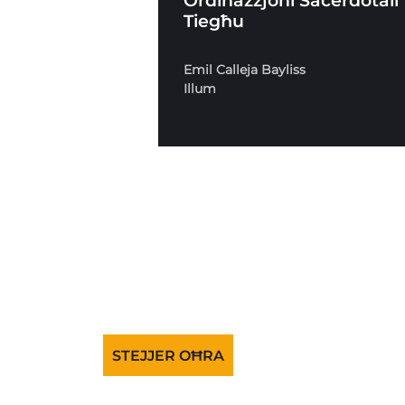
Ordinazzjoni Saċerdotali
Tiegħu
Emil Calleja Bayliss
Illum
STEJJER OĦRA