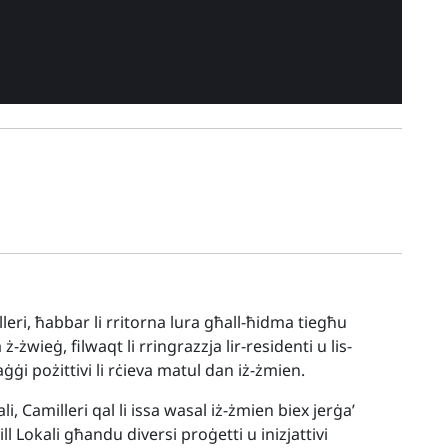
leri, ħabbar li rritorna lura għall-ħidma tiegħu
-żwieġ, filwaqt li rringrazzja lir-residenti u lis-
ġi pożittivi li rċieva matul dan iż-żmien.
i, Camilleri qal li issa wasal iż-żmien biex jerġa’
ill Lokali għandu diversi proġetti u inizjattivi