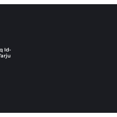
q Id-
Varju