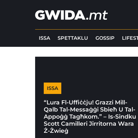
ISSA
SPETTAKLU
GOSSIP
LIFES
ISSA
“Lura Fl-Uffiċċju! Grazzi Mill-
Qalb Tal-Messaġġi Sbieħ U Tal-
Appoġġ Tagħkom.” – Is-Sindku
Scott Camilleri Jirritorna Wara
Ż-Żwieġ