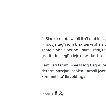
Is-Sindku nnota wkoll li b’kumbinazz
il-fiduċja tagħhom biex iservi bħala
sentejn bħala perjodu mimli sfidi, t
gratitudni tiegħu lejn dawk kollha 
Camilleri temm il-messaġġ tiegħu bill
determinazzjoni sabiex ikompli jwetta
komunità ta’ Birżebbuġa.
Ixxerja