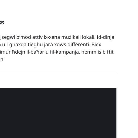
ss
 jsegwi b’mod attiv ix-xena mużikali lokali. Id-dinja
h u l-għaxqa tiegħu jara xows differenti. Biex
t imur ħdejn il-baħar u fil-kampanja, hemm isib ftit
nn.