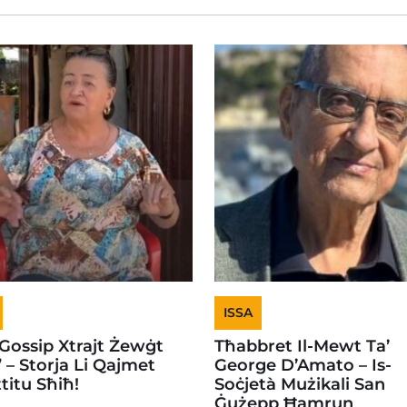
ISSA
-Gossip Xtrajt Żewġt
Tħabbret Il-Mewt Ta’
” – Storja Li Qajmet
George D’Amato – Is-
titu Sħiħ!
Soċjetà Mużikali San
Ġużepp Ħamrun