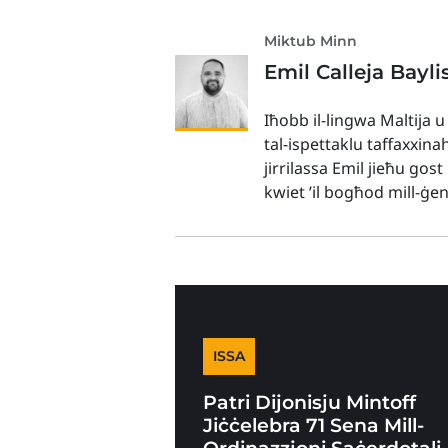
Miktub Minn
Emil Calleja Bayli
Iħobb il-lingwa Maltija u
tal-ispettaklu taffaxxina
jirrilassa Emil jieħu gos
kwiet ’il bogħod mill-ġe
ISSA
Patri Dijonisju Mintoff
Jiċċelebra 71 Sena Mill-