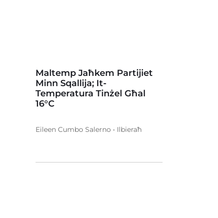
Maltemp Jaħkem Partijiet
Minn Sqallija; It-
Temperatura Tinżel Għal
16°C
Eileen Cumbo Salerno • Ilbieraħ