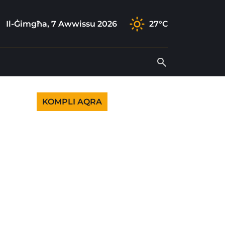
ram
k
tube
Il-Ġimgħa, 7 Awwissu 2026
27°C
KOMPLI AQRA