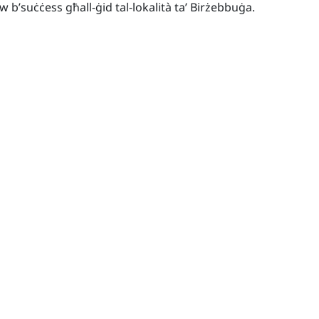
tew b’suċċess għall-ġid tal-lokalità ta’ Birżebbuġa.