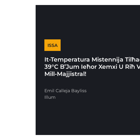
ISSA
It-Temperatura Mistennija Tilħa
39°C B’Jum Ieħor Xemxi U Riħ 
Mill-Majjistral!
Emil Calleja Bayliss
Illum