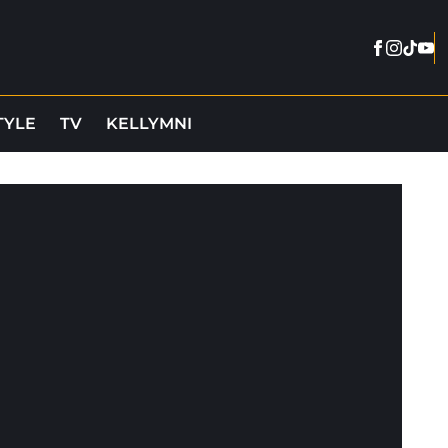
Facebook
Instag
Tikto
You
TYLE
TV
KELLYMNI