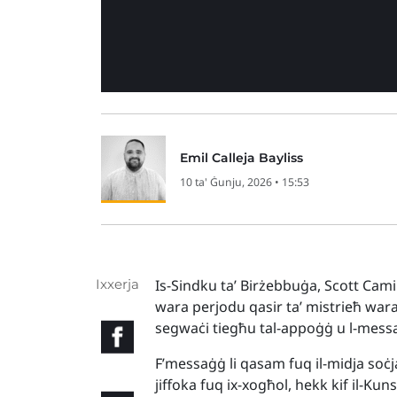
Emil Calleja Bayliss
10 ta' Ġunju, 2026 • 15:53
Ixxerja
Is-Sindku ta’ Birżebbuġa, Scott Camil
wara perjodu qasir ta’ mistrieħ wara ż
segwaċi tiegħu tal-appoġġ u l-messaġ
F’messaġġ li qasam fuq il-midja soċjal
jiffoka fuq ix-xogħol, hekk kif il-Kuns