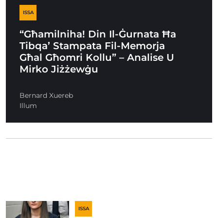
ISSA
“Għamilniha! Din Il-Ġurnata Ħa
Tibqa’ Stampata Fil-Memorja
Għal Għomri Kollu” – Analise U
Mirko Jiżżewġu
Bernard Xuereb
Illum
ISSA