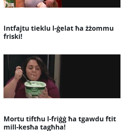
Intfajtu tieklu l-ġelat ħa żżommu
friski!
Mortu tiftħu l-friġġ ħa tgawdu ftit
mill-kesħa tagħha!