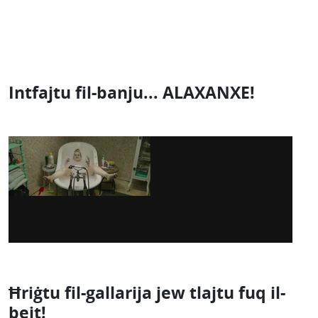
Intfajtu fil-banju... ALAXANXE!
Ħriġtu fil-gallarija jew tlajtu fuq il-
bejt!