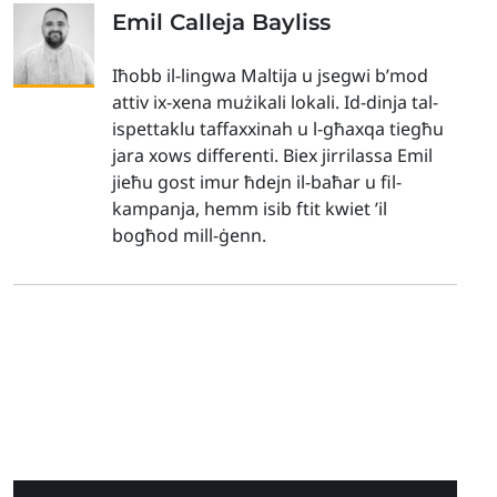
Emil Calleja Bayliss
Iħobb il-lingwa Maltija u jsegwi b’mod
attiv ix-xena mużikali lokali. Id-dinja tal-
ispettaklu taffaxxinah u l-għaxqa tiegħu
jara xows differenti. Biex jirrilassa Emil
jieħu gost imur ħdejn il-baħar u fil-
kampanja, hemm isib ftit kwiet ’il
bogħod mill-ġenn.