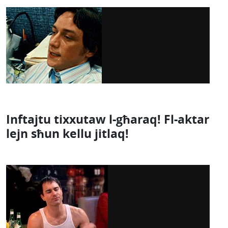
Inftajtu tixxutaw l-għaraq! Fl-aktar
lejn sħun kellu jitlaq!