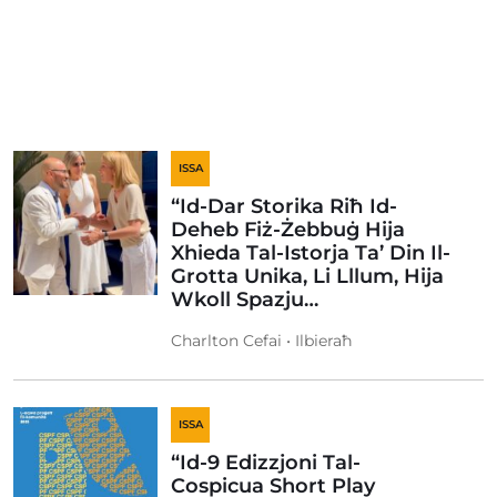
ISSA
“Id-Dar Storika Riħ Id-
Deheb Fiż-Żebbuġ Hija
Xhieda Tal-Istorja Ta’ Din Il-
Grotta Unika, Li Lllum, Hija
Wkoll Spazju…
Charlton Cefai • Ilbieraħ
ISSA
“Id-9 Edizzjoni Tal-
Cospicua Short Play