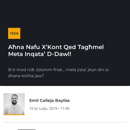
ISSA
Aħna Nafu X’Kont Qed Tagħmel
Meta Inqata’ D-Dawl!
B’xi mod ridt iżżomm frisk... mela jista’ jkun din is-
sħana kollha jew?
Emil Calleja Bayliss
10 ta' Lulju, 2019 • 11:40