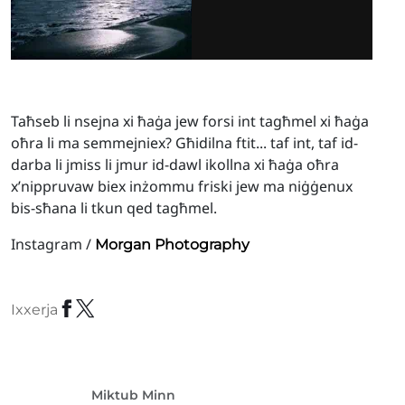
Taħseb li nsejna xi ħaġa jew forsi int tagħmel xi ħaġa
oħra li ma semmejniex? Għidilna ftit... taf int, taf id-
darba li jmiss li jmur id-dawl ikollna xi ħaġa oħra
x’nippruvaw biex inżommu friski jew ma niġġenux
bis-sħana li tkun qed tagħmel.
Instagram /
Morgan Photography
Ixxerja
Miktub Minn