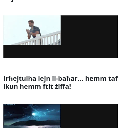
Irħejtulha lejn il-baħar... hemm taf
ikun hemm ftit żiffa!