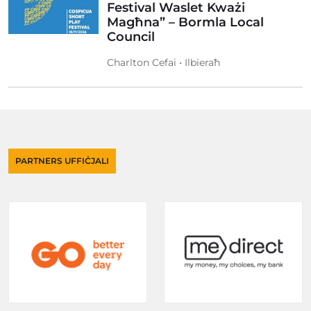
Festival Waslet Kważi
Magħna” – Bormla Local
Council
Charlton Cefai • Ilbieraħ
PARTNERS UFFIĊJALI