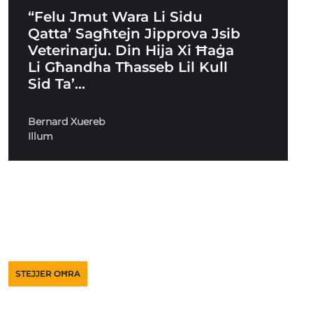
“Felu Jmut Wara Li Sidu
Qatta’ Sagħtejn Jipprova Jsib
Veterinarju. Din Hija Xi Ħaġa
Li Għandha Tħasseb Lil Kull
Sid Ta’…
Bernard Xuereb
Illum
STEJJER OĦRA