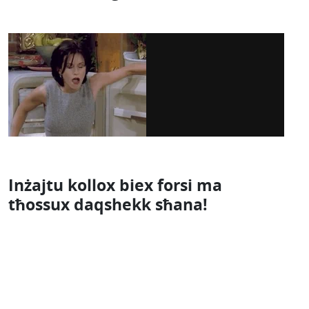
Inżajtu kollox biex forsi ma
tħossux daqshekk sħana!