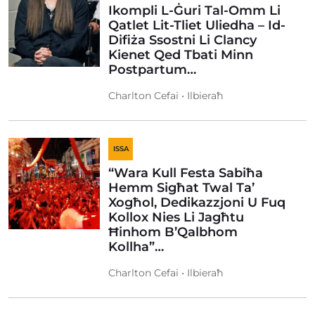
Ikompli L-Ġuri Tal-Omm Li
Qatlet Lit-Tliet Uliedha – Id-
Difiża Ssostni Li Clancy
Kienet Qed Tbati Minn
Postpartum…
Charlton Cefai • Ilbieraħ
ISSA
“Wara Kull Festa Sabiħa
Hemm Sigħat Twal Ta’
Xogħol, Dedikazzjoni U Fuq
Kollox Nies Li Jagħtu
Ħinhom B’Qalbhom
Kollha”…
Charlton Cefai • Ilbieraħ