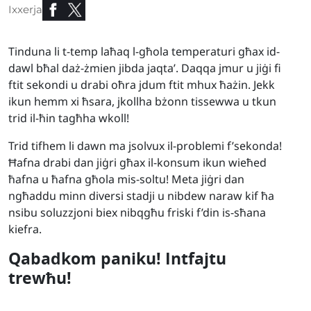
Ixxerja
Tinduna li t-temp laħaq l-għola temperaturi għax id-
dawl bħal daż-żmien jibda jaqta’. Daqqa jmur u jiġi fi
ftit sekondi u drabi oħra jdum ftit mhux ħażin. Jekk
ikun hemm xi ħsara, jkollha bżonn tissewwa u tkun
trid il-ħin tagħha wkoll!
Trid tifhem li dawn ma jsolvux il-problemi f’sekonda!
Ħafna drabi dan jiġri għax il-konsum ikun wieħed
ħafna u ħafna għola mis-soltu! Meta jiġri dan
ngħaddu minn diversi stadji u nibdew naraw kif ħa
nsibu soluzzjoni biex nibqgħu friski f’din is-sħana
kiefra.
Qabadkom paniku! Intfajtu
trewħu!