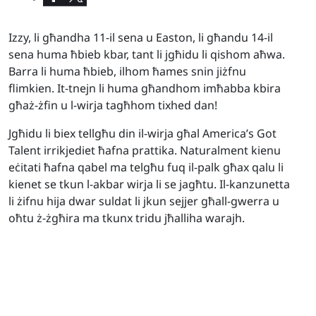
Izzy, li għandha 11-il sena u Easton, li għandu 14-il
sena huma ħbieb kbar, tant li jgħidu li qishom aħwa.
Barra li huma ħbieb, ilhom ħames snin jiżfnu
flimkien. It-tnejn li huma għandhom imħabba kbira
għaż-żfin u l-wirja tagħhom tixhed dan!
Jgħidu li biex tellgħu din il-wirja għal America’s Got
Talent irrikjediet ħafna prattika. Naturalment kienu
eċitati ħafna qabel ma telgħu fuq il-palk għax qalu li
kienet se tkun l-akbar wirja li se jagħtu. Il-kanzunetta
li żifnu hija dwar suldat li jkun sejjer għall-gwerra u
oħtu ż-żgħira ma tkunx tridu jħalliha warajh.