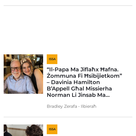
ISSA
“Il-Papa Ma Jiflaħx Ħafna.
Żommuna Fi Ħsibijietkom”
– Davinia Hamilton
B’Appell Għal Missierha
Norman Li Jinsab Ma…
Bradley Zerafa • Ilbieraħ
ISSA