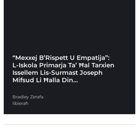
“Mexxej B’Rispett U Empatija”:
L-Iskola Primarja Ta’ Ħal Tarxien
Issellem Lis-Surmast Joseph
Mifsud Li Ħalla Din…
Bradley Zerafa
Ilbieraħ