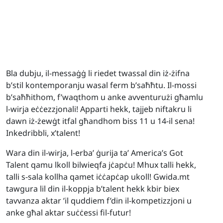
Bla dubju, il-messaġġ li riedet twassal din iż-żifna
b’stil kontemporanju wasal ferm b’saħħtu. Il-mossi
b’saħħithom, f’waqthom u anke avventurużi għamlu
l-wirja eċċezzjonali! Apparti hekk, tajjeb niftakru li
dawn iż-żewġt itfal għandhom biss 11 u 14-il sena!
Inkedribbli, x’talent!
Wara din il-wirja, l-erba’ ġurija ta’ America’s Got
Talent qamu lkoll bilwieqfa jċapċu! Mhux talli hekk,
talli s-sala kollha qamet iċċapċap ukoll! Gwida.mt
tawgura lil din il-koppja b’talent hekk kbir biex
tavvanza aktar ’il quddiem f’din il-kompetizzjoni u
anke għal aktar suċċessi fil-futur!