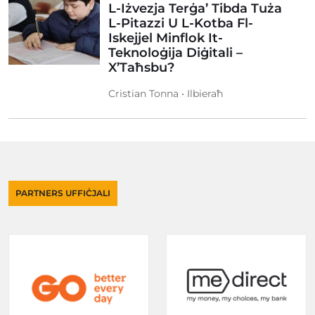
L-Iżvezja Terġa’ Tibda Tuża
L-Pitazzi U L-Kotba Fl-
Iskejjel Minflok It-
Teknoloġija Diġitali –
X’Taħsbu?
Cristian Tonna • Ilbieraħ
PARTNERS UFFIĊJALI