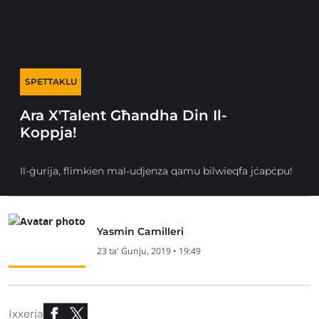
SPETTAKLU
Ara X'Talent Għandha Din Il-
Koppja!
Il-ġurija, flimkien mal-udjenza qamu bilwieqfa jċapċpu!
Yasmin Camilleri
23 ta' Ġunju, 2019 • 19:49
Ixxerja