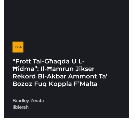
ISSA
“Frott Tal-Għaqda U L-
Ħidma”: Il-Ħamrun Jikser
Rekord Bl-Akbar Ammont Ta’
Bozoz Fuq Koppla F’Malta
Bradley Zerafa
Ilbieraħ