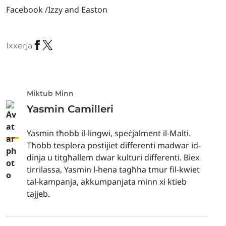
Facebook /Izzy and Easton
Ixxerja
Miktub Minn
Yasmin Camilleri
Yasmin tħobb il-lingwi, speċjalment il-Malti.
Tħobb tesplora postijiet differenti madwar id-
dinja u titgħallem dwar kulturi differenti. Biex
tirrilassa, Yasmin l-hena tagħha tmur fil-kwiet
tal-kampanja, akkumpanjata minn xi ktieb
tajjeb.