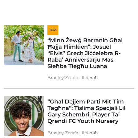
ISSA
“Minn Żewġ Barranin Għal
Ħajja Flimkien”: Josuel
“Elvis” Grech Jiċċelebra R-
Raba’ Anniversarju Mas-
Sieħba Tiegħu Luana
Bradley Zerafa • Ilbieraħ
“Għal Dejjem Parti Mit-Tim
Tagħna”: Tislima Speċjali Lil
Gary Schembri, Player Ta’
Qrendi FC Youth Nursery
Bradley Zerafa • Ilbieraħ