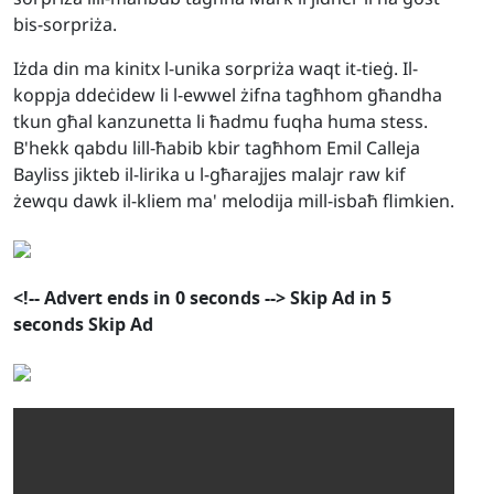
bis-sorpriża.
Iżda din ma kinitx l-unika sorpriża waqt it-tieġ. Il-
koppja ddeċidew li l-ewwel żifna tagħhom għandha
tkun għal kanzunetta li ħadmu fuqha huma stess.
B'hekk qabdu lill-ħabib kbir tagħhom Emil Calleja
Bayliss jikteb il-lirika u l-għarajjes malajr raw kif
żewqu dawk il-kliem ma' melodija mill-isbaħ flimkien.
<!--
Advert ends in
0
seconds
-->
Skip Ad in
5
seconds
Skip Ad