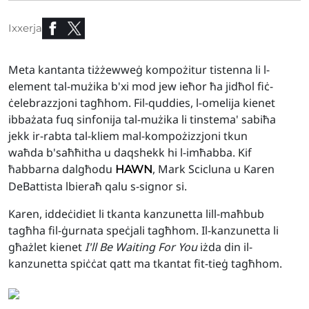
Ixxerja
Meta kantanta tiżżewweġ kompożitur tistenna li l-
element tal-mużika b'xi mod jew ieħor ħa jidħol fiċ-
ċelebrazzjoni tagħhom. Fil-quddies, l-omelija kienet
ibbażata fuq sinfonija tal-mużika li tinstema' sabiħa
jekk ir-rabta tal-kliem mal-kompożizzjoni tkun
waħda b'saħħitha u daqshekk hi l-imħabba. Kif
ħabbarna dalgħodu
, Mark Scicluna u Karen
HAWN
DeBattista lbieraħ qalu s-signor si.
Karen, iddeċidiet li tkanta kanzunetta lill-maħbub
tagħha fil-ġurnata speċjali tagħhom. Il-kanzunetta li
għażlet kienet
I'll Be Waiting For You
iżda din il-
kanzunetta spiċċat qatt ma tkantat fit-tieġ tagħhom.