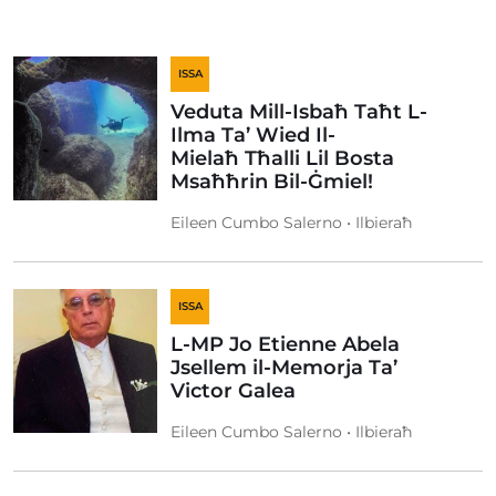
ISSA
Veduta Mill-Isbaħ Taħt L-
Ilma Ta’ Wied Il-
Mielaħ Tħalli Lil Bosta
Msaħħrin Bil-Ġmiel!
Eileen Cumbo Salerno • Ilbieraħ
ISSA
L-MP Jo Etienne Abela
Jsellem il-Memorja Ta’
Victor Galea
Eileen Cumbo Salerno • Ilbieraħ