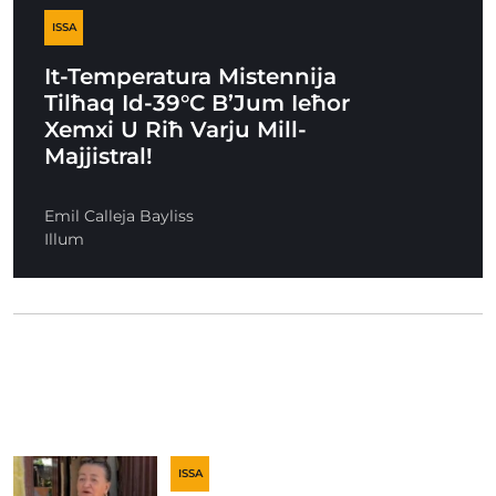
ISSA
It-Temperatura Mistennija
Tilħaq Id-39°C B’Jum Ieħor
Xemxi U Riħ Varju Mill-
Majjistral!
Emil Calleja Bayliss
Illum
ISSA