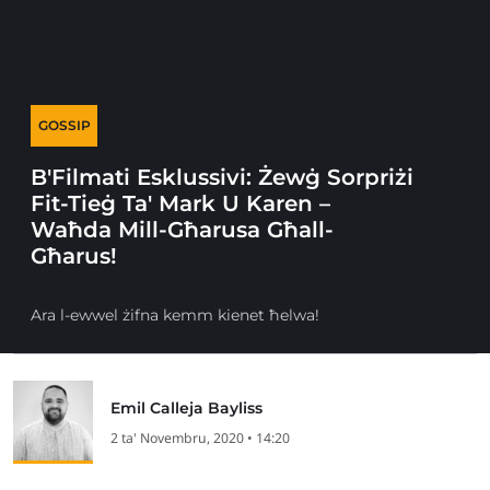
GOSSIP
B'Filmati Esklussivi: Żewġ Sorpriżi
Fit-Tieġ Ta' Mark U Karen –
Waħda Mill-Għarusa Għall-
Għarus!
Ara l-ewwel żifna kemm kienet ħelwa!
Emil Calleja Bayliss
2 ta' Novembru, 2020 • 14:20