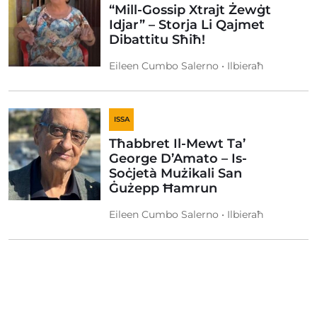
“Mill-Gossip Xtrajt Żewġt
Idjar” – Storja Li Qajmet
Dibattitu Sħiħ!
Eileen Cumbo Salerno • Ilbieraħ
ISSA
Tħabbret Il-Mewt Ta’
George D’Amato – Is-
Soċjetà Mużikali San
Ġużepp Ħamrun
Eileen Cumbo Salerno • Ilbieraħ