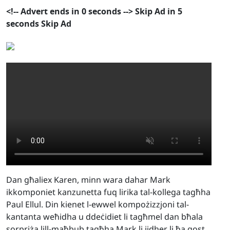
<!--
Advert ends in
0
seconds
-->
Skip Ad in
5
seconds
Skip Ad
Dan għaliex Karen, minn wara dahar Mark
ikkomponiet kanzunetta fuq lirika tal-kollega tagħha
Paul Ellul. Din kienet l-ewwel kompożizzjoni tal-
kantanta weħidha u ddeċidiet li tagħmel dan bħala
sorpriża lill-maħbub tagħha Mark li jidher li ħa gost