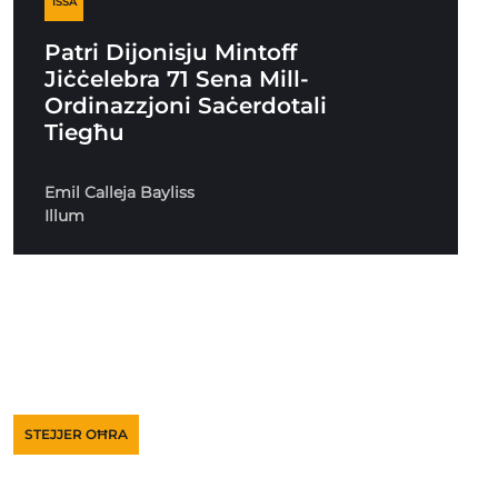
ISSA
Patri Dijonisju Mintoff
Jiċċelebra 71 Sena Mill-
Ordinazzjoni Saċerdotali
Tiegħu
Emil Calleja Bayliss
Illum
STEJJER OĦRA