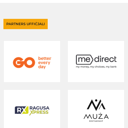
PARTNERS UFFIĊJALI