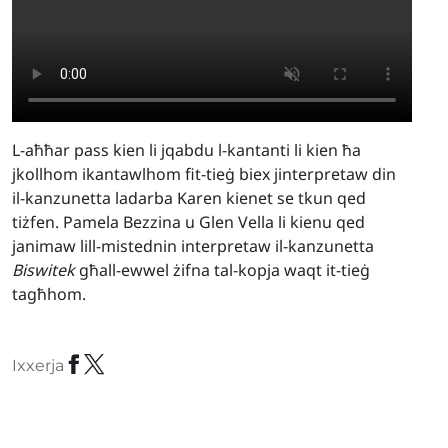
L-aħħar pass kien li jqabdu l-kantanti li kien ħa
jkollhom ikantawlhom fit-tieġ biex jinterpretaw din
il-kanzunetta ladarba Karen kienet se tkun qed
tiżfen. Pamela Bezzina u Glen Vella li kienu qed
janimaw lill-mistednin interpretaw il-kanzunetta
Biswitek
għall-ewwel żifna tal-kopja waqt it-tieġ
tagħhom.
Ixxerja