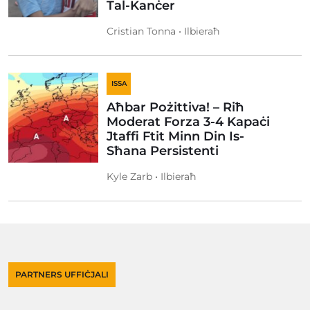
Tal-Kanċer
Cristian Tonna • Ilbieraħ
ISSA
Aħbar Pożittiva! – Riħ
Moderat Forza 3-4 Kapaċi
Jtaffi Ftit Minn Din Is-
Sħana Persistenti
Kyle Zarb • Ilbieraħ
PARTNERS UFFIĊJALI