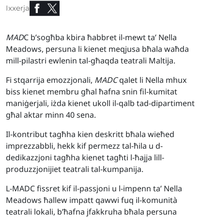
Ixxerja
MAD
C b’sogħba kbira ħabbret il-mewt ta’ Nella
Meadows, persuna li kienet meqjusa bħala waħda
mill-pilastri ewlenin tal-għaqda teatrali Maltija.
Fi stqarrija emozzjonali,
MADC
qalet li Nella mhux
biss kienet membru għal ħafna snin fil-kumitat
maniġerjali, iżda kienet ukoll il-qalb tad-dipartiment
għal aktar minn 40 sena.
Il-kontribut tagħha kien deskritt bħala wieħed
imprezzabbli, hekk kif permezz tal-ħila u d-
dedikazzjoni tagħha kienet tagħti l-ħajja lill-
produzzjonijiet teatrali tal-kumpanija.
L-MADC fissret kif il-passjoni u l-impenn ta’ Nella
Meadows ħallew impatt qawwi fuq il-komunità
teatrali lokali, b’ħafna jfakkruha bħala persuna