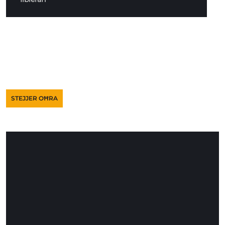
STEJJER OĦRA