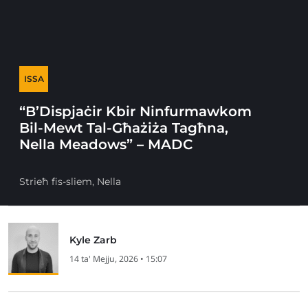
ISSA
“B’Dispjaċir Kbir Ninfurmawkom
Bil-Mewt Tal-Għażiża Tagħna,
Nella Meadows” – MADC
Strieħ fis-sliem, Nella
Kyle Zarb
14 ta' Mejju, 2026 • 15:07