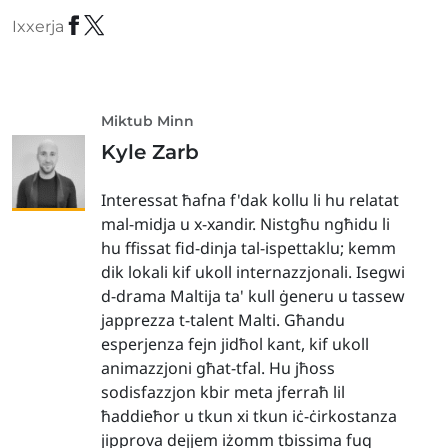
Ixxerja
Miktub Minn
Kyle Zarb
Interessat ħafna f'dak kollu li hu relatat
mal-midja u x-xandir. Nistgħu ngħidu li
hu ffissat fid-dinja tal-ispettaklu; kemm
dik lokali kif ukoll internazzjonali. Isegwi
d-drama Maltija ta' kull ġeneru u tassew
japprezza t-talent Malti. Għandu
esperjenza fejn jidħol kant, kif ukoll
animazzjoni għat-tfal. Hu jħoss
sodisfazzjon kbir meta jferraħ lil
ħaddieħor u tkun xi tkun iċ-ċirkostanza
jipprova dejjem iżomm tbissima fuq