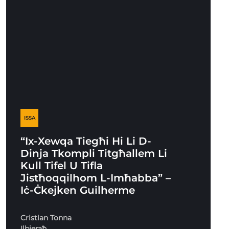
ISSA
“Ix-Xewqa Tiegħi Hi Li D-
Dinja Tkompli Titgħallem Li
Kull Tifel U Tifla
Jistħoqqilhom L-Imħabba” –
Iċ-Ċkejken Guilherme
Cristian Tonna
Ilbieraħ