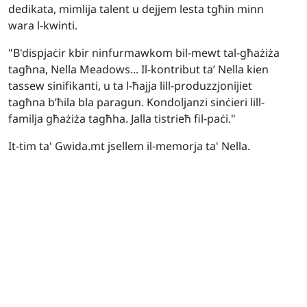
dedikata, mimlija talent u dejjem lesta tgħin minn
wara l-kwinti.
"B'dispjaċir kbir ninfurmawkom bil-mewt tal-għażiża
tagħna, Nella Meadows... Il-kontribut ta’ Nella kien
tassew sinifikanti, u ta l-ħajja lill-produzzjonijiet
tagħna b’ħila bla paragun. Kondoljanzi sinċieri lill-
familja għażiża tagħha. Jalla tistrieħ fil-paċi."
It-tim ta' Gwida.mt jsellem il-memorja ta' Nella.