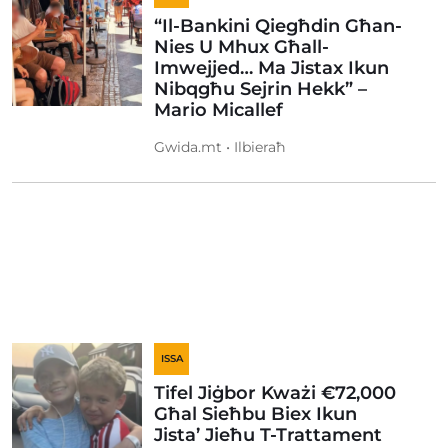
“Il-Bankini Qiegħdin Għan-
Nies U Mhux Għall-
Imwejjed… Ma Jistax Ikun
Nibqgħu Sejrin Hekk” –
Mario Micallef
Gwida.mt • Ilbieraħ
ISSA
Tifel Jiġbor Kważi €72,000
Għal Sieħbu Biex Ikun
Jista’ Jieħu T-Trattament