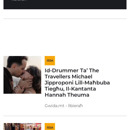
ISSA
Id-Drummer Ta’ The
Travellers Michael
Jipproponi Lill-Maħbuba
Tiegħu, Il-Kantanta
Hannah Theuma
Gwida.mt • Ilbieraħ
ISSA