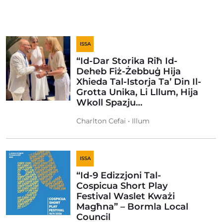
ISSA
“Id-Dar Storika Riħ Id-
Deheb Fiż-Żebbuġ Hija
Xhieda Tal-Istorja Ta’ Din Il-
Grotta Unika, Li Lllum, Hija
Wkoll Spazju…
Charlton Cefai • Illum
ISSA
“Id-9 Edizzjoni Tal-
Cospicua Short Play
Festival Waslet Kważi
Magħna” – Bormla Local
Council