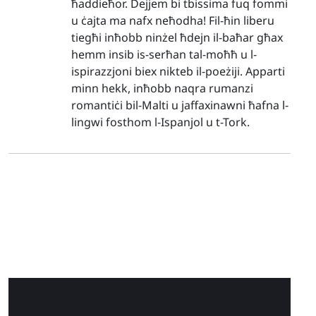
ħaddieħor. Dejjem bi tbissima fuq fommi
u ċajta ma nafx neħodha! Fil-ħin liberu
tiegħi inħobb ninżel ħdejn il-baħar għax
hemm insib is-serħan tal-moħħ u l-
ispirazzjoni biex nikteb il-poeżiji. Apparti
minn hekk, inħobb naqra rumanzi
romantiċi bil-Malti u jaffaxinawni ħafna l-
lingwi fosthom l-Ispanjol u t-Tork.