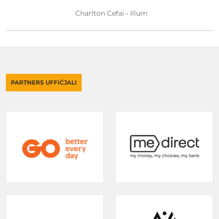
Charlton Cefai • Illum
PARTNERS UFFIĊJALI