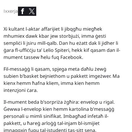
Ixxerja
Xi kultant l-aktar affarijiet li jibqgħu miegħek
mhumiex dawk kbar jew storbjużi, imma ġesti
sempliċi li jsiru mill-qalb. Dan hu eżatt dak li jidher li
ġara fl-uffiċċju ta’ Lelio Spiteri, hekk kif qasam dan il-
mument tassew ħelu fuq Facebook.
Fil-messaġġ li qasam, spjega meta daħlu żewġ
subien b’basket bejniethom u pakkett imgeżwer. Ma
kienx hemm ħafna kliem, imma kien hemm
intenzjoni ċara.
Il-mument beda b’sorpriża żgħira: envelop u rigal.
Ġewwa l-envelop kien hemm kartolina b’messaġġ
personali u mimli sinifikat. Imbagħad infetaħ il-
pakkett, u ħareġ arloġġ tal-injam bl-ismijiet
imnaqqxin fuqu tal-istudenti tas-sitt sena.