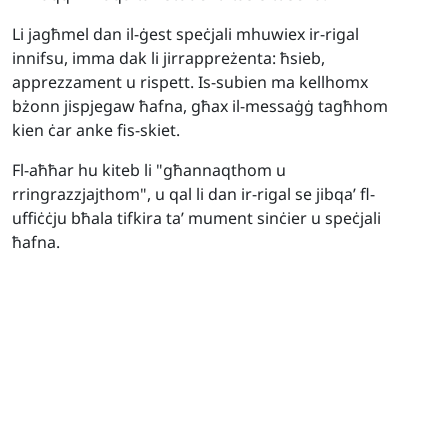
Li jagħmel dan il-ġest speċjali mhuwiex ir-rigal
innifsu, imma dak li jirrappreżenta: ħsieb,
apprezzament u rispett. Is-subien ma kellhomx
bżonn jispjegaw ħafna, għax il-messaġġ tagħhom
kien ċar anke fis-skiet.
Fl-aħħar hu kiteb li "għannaqthom u
rringrazzjajthom", u qal li dan ir-rigal se jibqa’ fl-
uffiċċju bħala tifkira ta’ mument sinċier u speċjali
ħafna.