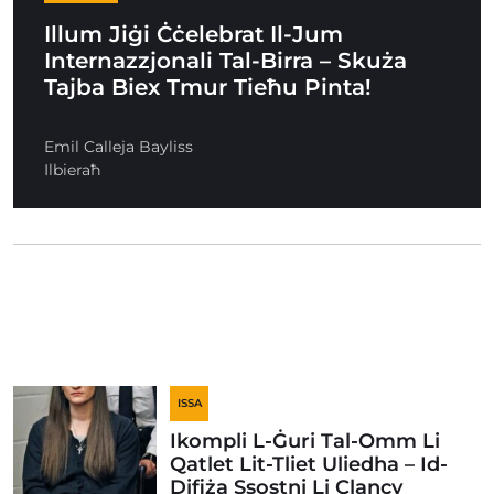
Illum Jiġi Ċċelebrat Il-Jum
Internazzjonali Tal-Birra – Skuża
Tajba Biex Tmur Tieħu Pinta!
Emil Calleja Bayliss
Ilbieraħ
ISSA
Ikompli L-Ġuri Tal-Omm Li
Qatlet Lit-Tliet Uliedha – Id-
Difiża Ssostni Li Clancy