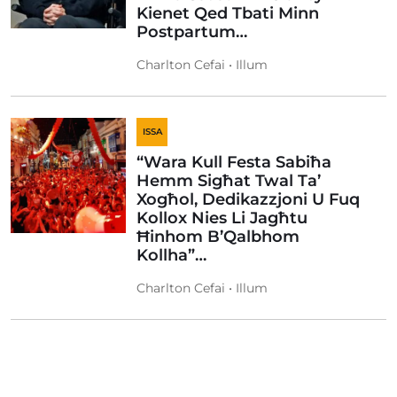
Kienet Qed Tbati Minn
Postpartum…
Charlton Cefai • Illum
ISSA
“Wara Kull Festa Sabiħa
Hemm Sigħat Twal Ta’
Xogħol, Dedikazzjoni U Fuq
Kollox Nies Li Jagħtu
Ħinhom B’Qalbhom
Kollha”…
Charlton Cefai • Illum