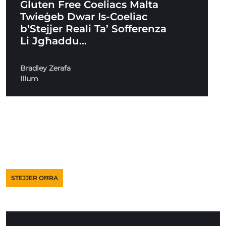
Gluten Free Coeliacs Malta
Twieġeb Dwar Is-Coeliac
b’Stejjer Reali Ta’ Sofferenza
Li Jgħaddu…
Bradley Zerafa
Illum
STEJJER OĦRA