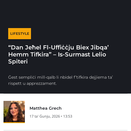
LIFESTYLE
“Dan Jeħel Fl-Uffiċċju Biex Jibqa’
Hemm Tifkira” – Is-Surmast Lelio
Spiteri
Ġest sempliċi mill-qalb li nbidel f’tifkira dejjiema ta’
rispett u apprezzament.
Matthea Grech
17 ta' Ġunju, 2026 • 13:53