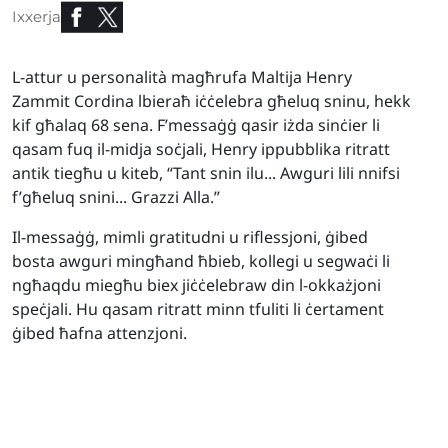
Ixxerja
L-attur u personalità magħrufa Maltija Henry
Zammit Cordina lbieraħ iċċelebra għeluq sninu, hekk
kif għalaq 68 sena. F’messaġġ qasir iżda sinċier li
qasam fuq il-midja soċjali, Henry ippubblika ritratt
antik tiegħu u kiteb, “Tant snin ilu... Awguri lili nnifsi
f’għeluq snini... Grazzi Alla.”
Il-messaġġ, mimli gratitudni u riflessjoni, ġibed
bosta awguri mingħand ħbieb, kollegi u segwaċi li
ngħaqdu miegħu biex jiċċelebraw din l-okkażjoni
speċjali. Hu qasam ritratt minn tfuliti li ċertament
ġibed ħafna attenzjoni.