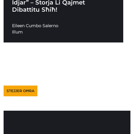
Idjar” – Storja Li Qajmet
Dibattitu Sħiħ!
Eileen Cumbo Salerno
Illum
STEJJER OĦRA