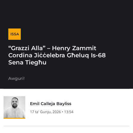
ISSA
“Grazzi Alla” – Henry Zammit
Cordina Jiċċelebra Għeluq Is-68
Sena Tiegħu
Awguri!
Emil Calleja Bayliss
17 ta' Ġunju, 2026 • 13:54