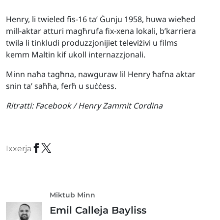
Henry, li twieled fis-16 ta’ Ġunju 1958, huwa wieħed
mill-aktar atturi magħrufa fix-xena lokali, b’karriera
twila li tinkludi produzzjonijiet televiżivi u films
kemm Maltin kif ukoll internazzjonali.
Minn naħa tagħna, nawguraw lil Henry ħafna aktar
snin ta’ saħħa, ferħ u suċċess.
Ritratti:
Facebook / Henry Zammit Cordina
Ixxerja
Miktub Minn
Emil Calleja Bayliss