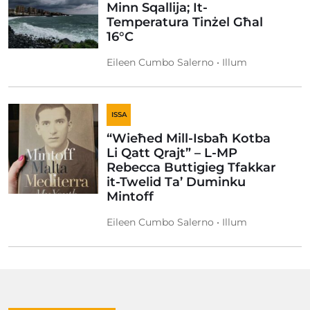
Minn Sqallija; It-
Temperatura Tinżel Għal
16°C
Eileen Cumbo Salerno • Illum
ISSA
“Wieħed Mill-Isbaħ Kotba
Li Qatt Qrajt” – L-MP
Rebecca Buttigieg Tfakkar
it-Twelid Ta’ Duminku
Mintoff
Eileen Cumbo Salerno • Illum