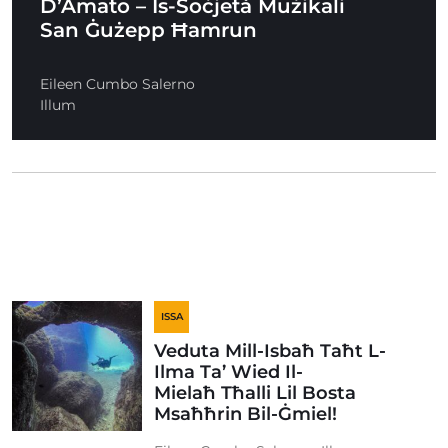
D’Amato – Is-Soċjetà Mużikali
San Ġużepp Ħamrun
Eileen Cumbo Salerno
Illum
ISSA
Veduta Mill-Isbaħ Taħt L-
Ilma Ta’ Wied Il-
Mielaħ Tħalli Lil Bosta
Msaħħrin Bil-Ġmiel!