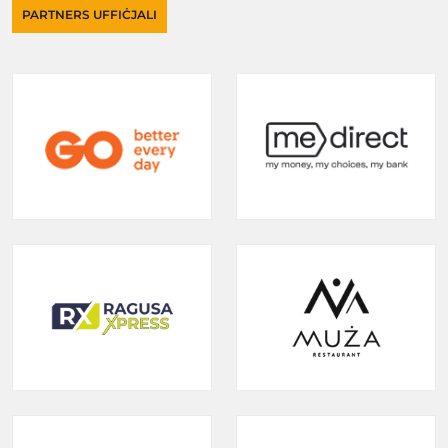
PARTNERS UFFIĊJALI