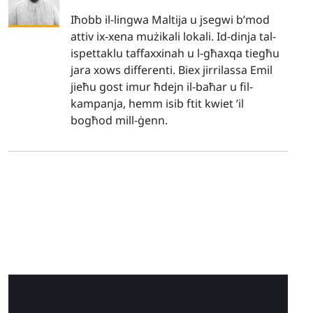
Iħobb il-lingwa Maltija u jsegwi b’mod
attiv ix-xena mużikali lokali. Id-dinja tal-
ispettaklu taffaxxinah u l-għaxqa tiegħu
jara xows differenti. Biex jirrilassa Emil
jieħu gost imur ħdejn il-baħar u fil-
kampanja, hemm isib ftit kwiet ’il
bogħod mill-ġenn.