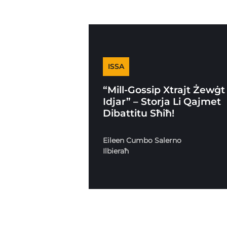
ISSA
“Mill-Gossip Xtrajt Żewġt
Idjar” – Storja Li Qajmet
Dibattitu Sħiħ!
Eileen Cumbo Salerno
Ilbieraħ