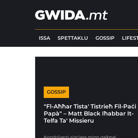
ISSA
SPETTAKLU
GOSSIP
LIFES
GOSSIP
"Fl-Aħħar Tista' Tistrieħ Fil-Paċi
Papà" – Matt Black Iħabbar It-
Telfa Ta' Missieru
Kondoljanzi sinċiera minn qalbna!