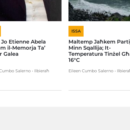
ISSA
 Jo Etienne Abela
Maltemp Jaħkem Partij
em il-Memorja Ta’
Minn Sqallija; It-
or Galea
Temperatura Tinżel Għ
16°C
 Cumbo Salerno • Ilbieraħ
Eileen Cumbo Salerno • Ilbiera