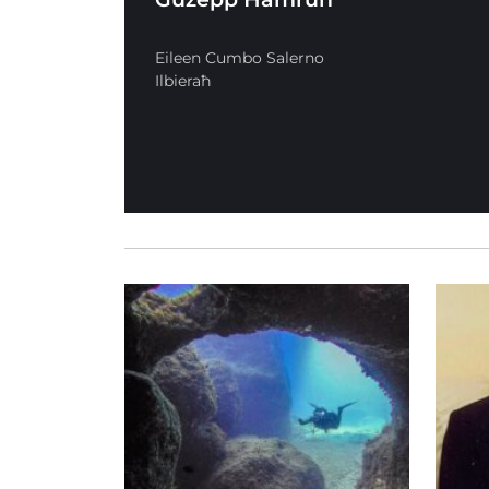
Eileen Cumbo Salerno
Ilbieraħ