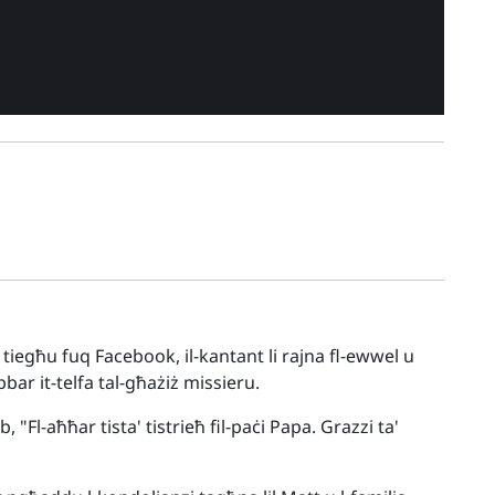
tiegħu fuq Facebook, il-kantant li rajna fl-ewwel u
bbar it-telfa tal-għażiż missieru.
 "Fl-aħħar tista' tistrieħ fil-paċi Papa. Grazzi ta'