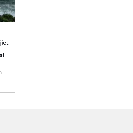
iet
al
ħ