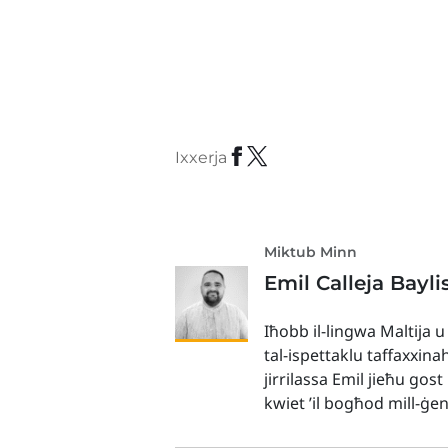
Ixxerja
Miktub Minn
Emil Calleja Bayli
Iħobb il-lingwa Maltija u
tal-ispettaklu taffaxxina
jirrilassa Emil jieħu gos
kwiet ’il bogħod mill-ġe