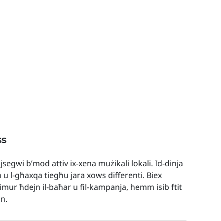
ss
 jsegwi b’mod attiv ix-xena mużikali lokali. Id-dinja
h u l-għaxqa tiegħu jara xows differenti. Biex
t imur ħdejn il-baħar u fil-kampanja, hemm isib ftit
nn.