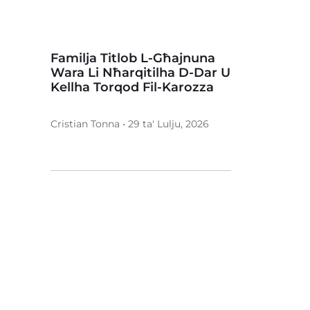
Familja Titlob L-Għajnuna
Wara Li Nħarqitilha D-Dar U
Kellha Torqod Fil-Karozza
Cristian Tonna • 29 ta' Lulju, 2026