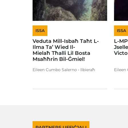
ISSA
ISSA
Veduta Mill-Isbaħ Taħt L-
L-MP
Ilma Ta’ Wied Il-
Jsell
Mielaħ Tħalli Lil Bosta
Vict
Msaħħrin Bil-Ġmiel!
Eileen Cumbo Salerno • Ilbieraħ
Eileen
PARTNERS UFFIĊJALI