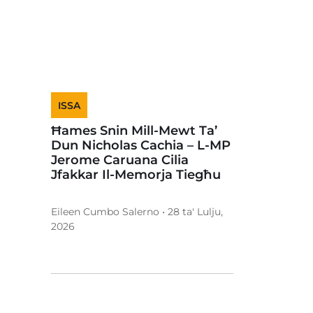
ISSA
Ħames Snin Mill-Mewt Ta’
Dun Nicholas Cachia – L-MP
Jerome Caruana Cilia
Jfakkar Il-Memorja Tiegħu
Eileen Cumbo Salerno • 28 ta' Lulju,
2026