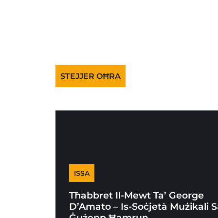
STEJJER OĦRA
ISSA
Tħabbret Il-Mewt Ta’ George
D’Amato – Is-Soċjetà Mużikali 
Ġużepp Ħamrun