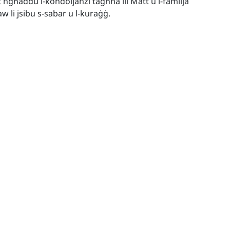
 ngħaddu l-kondoljanzi tagħna lil Matt u l-familja
aw li jsibu s-sabar u l-kuraġġ.