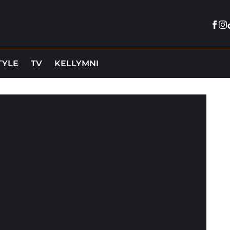
Fac
In
TYLE
TV
KELLYMNI