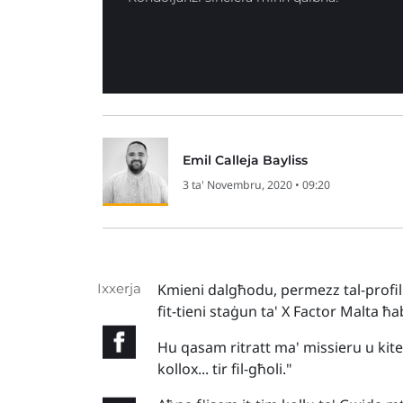
Emil Calleja Bayliss
3 ta' Novembru, 2020 • 09:20
Ixxerja
Kmieni dalgħodu, permezz tal-profil 
fit-tieni staġun ta' X Factor Malta ħa
Hu qasam ritratt ma' missieru u kiteb,
kollox... tir fil-għoli."