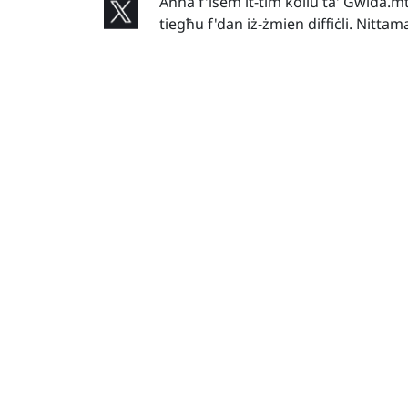
Aħna f'isem it-tim kollu ta' Gwida.mt
tiegħu f'dan iż-żmien diffiċli. Nittam