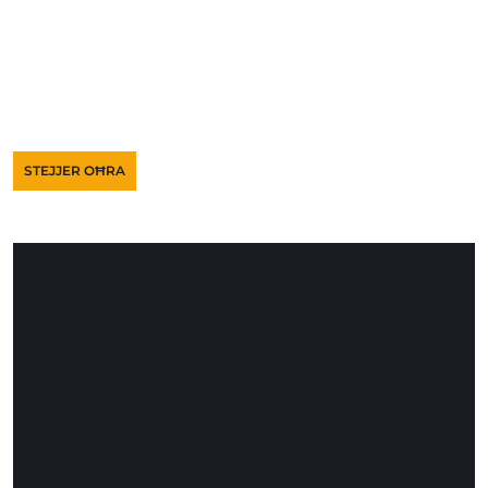
STEJJER OĦRA