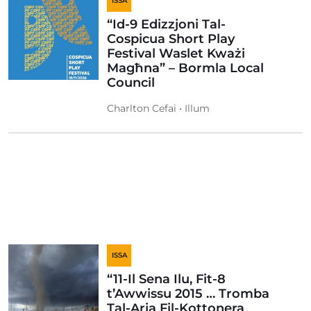
ISSA
“Id-9 Edizzjoni Tal-
Cospicua Short Play
Festival Waslet Kważi
Magħna” – Bormla Local
Council
Charlton Cefai • Illum
ISSA
“11-Il Sena Ilu, Fit-8
t’Awwissu 2015 … Tromba
Tal-Arja Fil-Kottonera