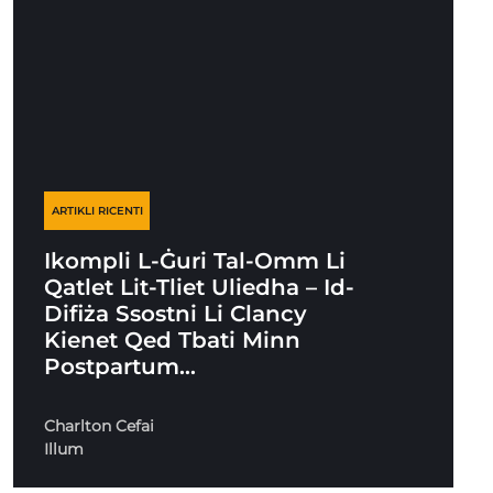
ARTIKLI RICENTI
Ikompli L-Ġuri Tal-Omm Li
Qatlet Lit-Tliet Uliedha – Id-
Difiża Ssostni Li Clancy
Kienet Qed Tbati Minn
Postpartum…
Charlton Cefai
Illum