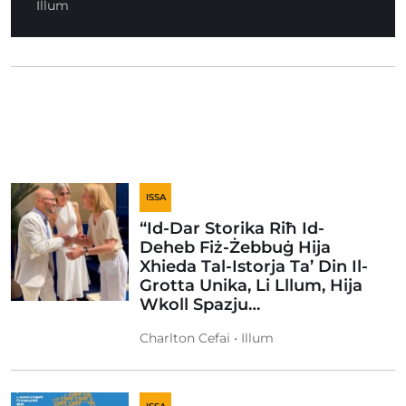
Illum
ISSA
“Id-Dar Storika Riħ Id-
Deheb Fiż-Żebbuġ Hija
Xhieda Tal-Istorja Ta’ Din Il-
Grotta Unika, Li Lllum, Hija
Wkoll Spazju…
Charlton Cefai • Illum