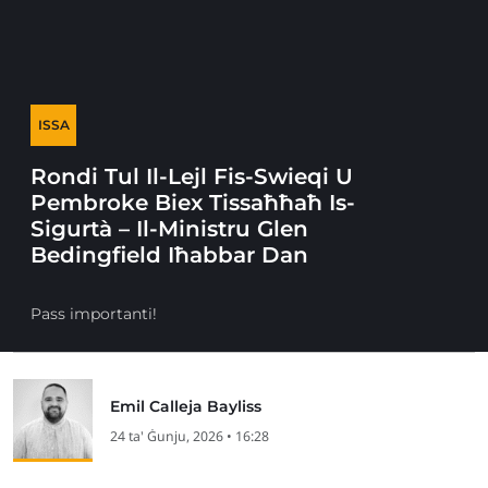
ISSA
Rondi Tul Il-Lejl Fis-Swieqi U
Pembroke Biex Tissaħħaħ Is-
Sigurtà – Il-Ministru Glen
Bedingfield Iħabbar Dan
Pass importanti!
Emil Calleja Bayliss
24 ta' Ġunju, 2026 • 16:28