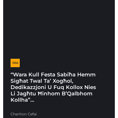
ISSA
“Wara Kull Festa Sabiħa Hemm
Sigħat Twal Ta’ Xogħol,
Dedikazzjoni U Fuq Kollox Nies
Li Jagħtu Ħinhom B’Qalbhom
Kollha”…
Charlton Cefai