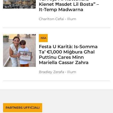
Kienet Ħasdet Lil Bosta” –
It-Temp Madwarna
Charlton Cefai • Illum
ISSA
Festa U Karità: Is-Somma
Ta’ €1,000 Miġbura Għal
Puttinu Cares Minn
Mariella Cassar Zahra
Bradley Zerafa • Illum
PARTNERS UFFIĊJALI