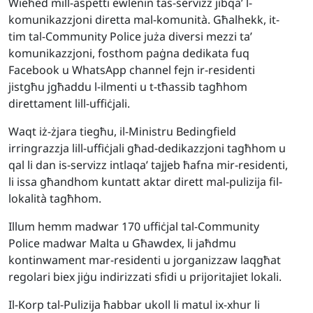
Wieħed mill-aspetti ewlenin tas-servizz jibqa’ l-
komunikazzjoni diretta mal-komunità. Għalhekk, it-
tim tal-Community Police juża diversi mezzi ta’
komunikazzjoni, fosthom paġna dedikata fuq
Facebook u WhatsApp channel fejn ir-residenti
jistgħu jgħaddu l-ilmenti u t-tħassib tagħhom
direttament lill-uffiċjali.
Waqt iż-żjara tiegħu, il-Ministru Bedingfield
irringrazzja lill-uffiċjali għad-dedikazzjoni tagħhom u
qal li dan is-servizz intlaqa’ tajjeb ħafna mir-residenti,
li issa għandhom kuntatt aktar dirett mal-pulizija fil-
lokalità tagħhom.
Illum hemm madwar 170 uffiċjal tal-Community
Police madwar Malta u Għawdex, li jaħdmu
kontinwament mar-residenti u jorganizzaw laqgħat
regolari biex jiġu indirizzati sfidi u prijoritajiet lokali.
Il-Korp tal-Pulizija ħabbar ukoll li matul ix-xhur li