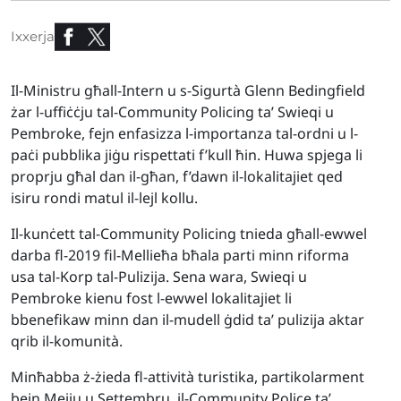
Ixxerja
Il-Ministru għall-Intern u s-Sigurtà Glenn Bedingfield
żar l-uffiċċju tal-Community Policing ta’ Swieqi u
Pembroke, fejn enfasizza l-importanza tal-ordni u l-
paċi pubblika jiġu rispettati f’kull ħin. Huwa spjega li
proprju għal dan il-għan, f’dawn il-lokalitajiet qed
isiru rondi matul il-lejl kollu.
Il-kunċett tal-Community Policing tnieda għall-ewwel
darba fl-2019 fil-Mellieħa bħala parti minn riforma
usa tal-Korp tal-Pulizija. Sena wara, Swieqi u
Pembroke kienu fost l-ewwel lokalitajiet li
bbenefikaw minn dan il-mudell ġdid ta’ pulizija aktar
qrib il-komunità.
Minħabba ż-żieda fl-attività turistika, partikolarment
bejn Mejju u Settembru, il-Community Police ta’