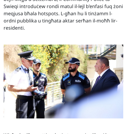
Swieqi introduċew rondi matul il-lejl b’enfasi fuq żoni
meqjusa bħala hotspots. L-għan hu li tinżamm l-
ordni pubblika u tingħata aktar serħan il-moħħ lir-
residenti.