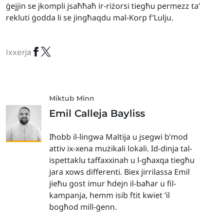
ġejjin se jkompli jsaħħaħ ir-riżorsi tiegħu permezz ta’
rekluti ġodda li se jingħaqdu mal-Korp f’Lulju.
Ixxerja
Miktub Minn
Emil Calleja Bayliss
Iħobb il-lingwa Maltija u jsegwi b’mod
attiv ix-xena mużikali lokali. Id-dinja tal-
ispettaklu taffaxxinah u l-għaxqa tiegħu
jara xows differenti. Biex jirrilassa Emil
jieħu gost imur ħdejn il-baħar u fil-
kampanja, hemm isib ftit kwiet ’il
bogħod mill-ġenn.