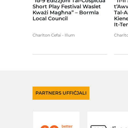
“Id-9 Edizzjoni Tal-Cospicua
“11-Il
Short Play Festival Waslet
t’Aw
Kważi Magħna” – Bormla
Tal-A
Local Council
Kiene
It-T
Charlton Cefai • Illum
Charlto
PARTNERS UFFIĊJALI