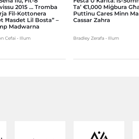
 Sena Ilu, Fit-8
Festa U Karità: Is-So
wissu 2015 … Tromba
Ta’ €1,000 Miġbura Għa
rja Fil-Kottonera
Puttinu Cares Minn Mar
t Ħasdet Lil Bosta” –
Cassar Zahra
emp Madwarna
n Cefai • Illum
Bradley Zerafa • Illum