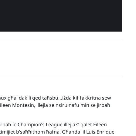
hux għal dak li qed taħsbu…iżda kif fakkritna sew
leen Montesin, illejla se nsiru nafu min se jirbaħ
rbaħ iċ-Champion’s League illejla?” qalet Eileen
 timijiet b’saħħithom ħafna. Għanda lil Luis Enrique