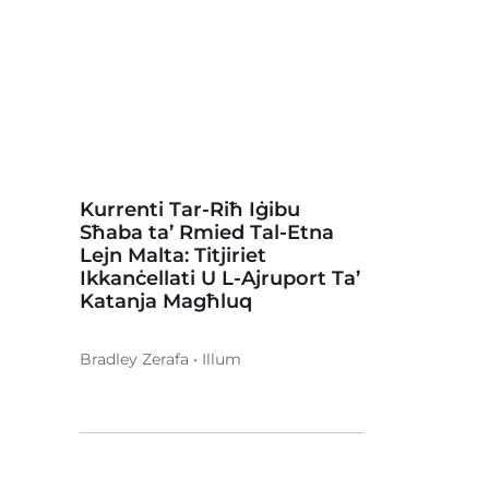
Kurrenti Tar-Riħ Iġibu
Sħaba ta’ Rmied Tal-Etna
Lejn Malta: Titjiriet
Ikkanċellati U L-Ajruport Ta’
Katanja Magħluq
Bradley Zerafa • Illum