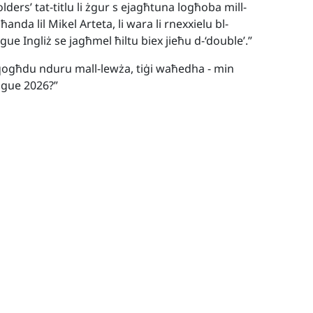
olders’ tat-titlu li żgur s ejagħtuna logħoba mill-
da lil Mikel Arteta, li wara li rnexxielu bl-
ague Ingliż se jagħmel ħiltu biex jieħu d-‘double’.”
oqogħdu nduru mall-lewża, tiġi waħedha - min
eague 2026?”