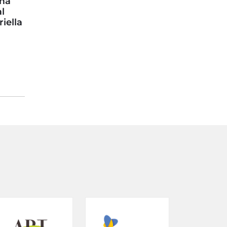
mma
l
iella