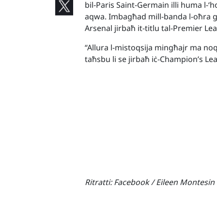
bil-Paris Saint-Germain illi huma l-‘h
aqwa. Imbagħad mill-banda l-oħra għan
Arsenal jirbaħ it-titlu tal-Premier Le
“Allura l-mistoqsija mingħajr ma n
taħsbu li se jirbaħ iċ-Champion’s L
Ritratti:
Facebook / Eileen Montesin