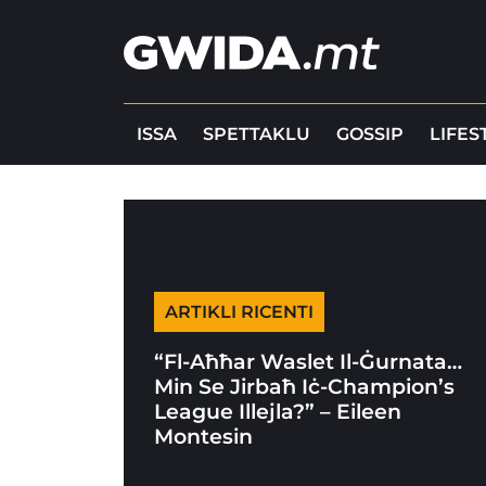
ISSA
SPETTAKLU
GOSSIP
LIFES
ARTIKLI RICENTI
“Fl-Aħħar Waslet Il-Ġurnata…
Min Se Jirbaħ Iċ-Champion’s
League Illejla?” – Eileen
Montesin