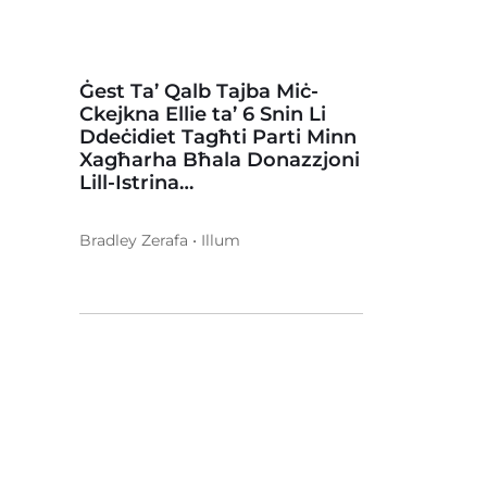
Ġest Ta’ Qalb Tajba Miċ-
Ckejkna Ellie ta’ 6 Snin Li
Ddeċidiet Tagħti Parti Minn
Xagħarha Bħala Donazzjoni
Lill-Istrina…
Bradley Zerafa • Illum