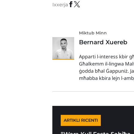
Ixxerja
Miktub Minn
Bernard Xuereb
Apparti l-interess kbir għ
Għalkemm il-lingwa Malti
ġodda bħal Ġappuniż. Jaf
mħabba kbira lejn l-ambj
ARTIKLI RICENTI