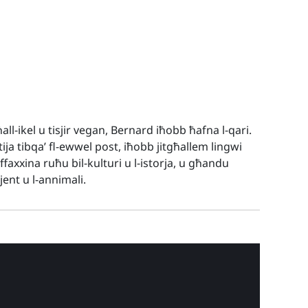
all-ikel u tisjir vegan, Bernard iħobb ħafna l-qari.
ja tibqa’ fl-ewwel post, iħobb jitgħallem lingwi
faxxina ruħu bil-kulturi u l-istorja, u għandu
ent u l-annimali.