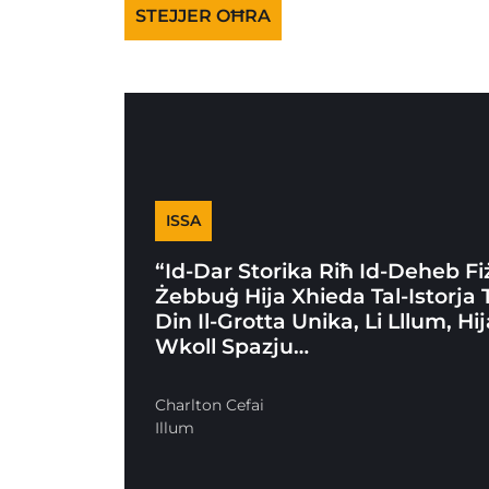
STEJJER OĦRA
ISSA
“Id-Dar Storika Riħ Id-Deheb Fi
Żebbuġ Hija Xhieda Tal-Istorja 
Din Il-Grotta Unika, Li Lllum, Hi
Wkoll Spazju…
Charlton Cefai
Illum