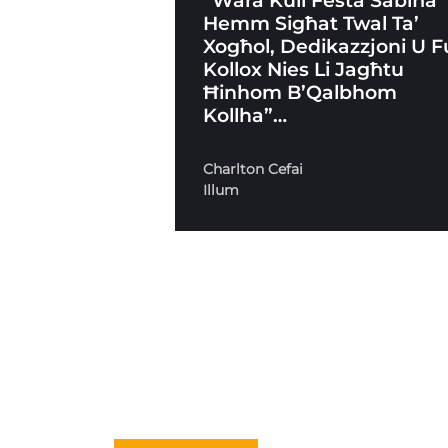
“Wara Kull Festa Sabiħa
Hemm Sigħat Twal Ta’
Xogħol, Dedikazzjoni U 
Kollox Nies Li Jagħtu
Ħinhom B’Qalbhom
Kollha”…
Charlton Cefai
Illum