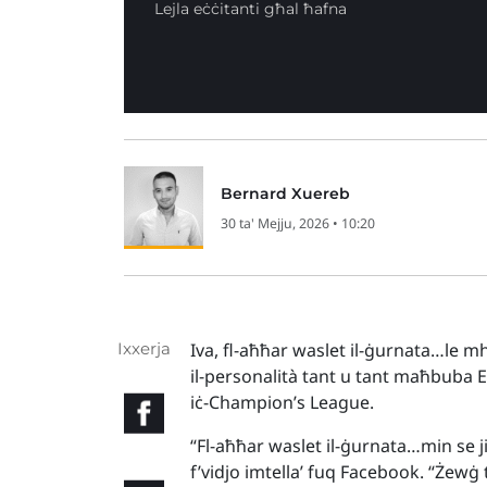
Lejla eċċitanti għal ħafna
Bernard Xuereb
30 ta' Mejju, 2026 • 10:20
Ixxerja
Iva, fl-aħħar waslet il-ġurnata…le m
il-personalità tant u tant maħbuba Ei
iċ-Champion’s League.
“Fl-aħħar waslet il-ġurnata…min se ji
f’vidjo imtella’ fuq Facebook. “Żewġ