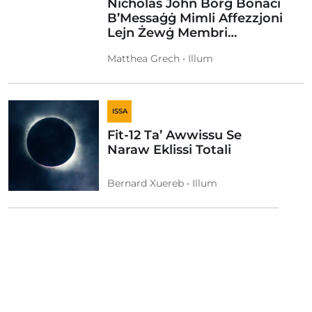
Nicholas John Borg Bonaci
B’Messaġġ Mimli Affezzjoni
Lejn Żewġ Membri…
Matthea Grech • Illum
ISSA
Fit-12 Ta’ Awwissu Se
Naraw Eklissi Totali
Bernard Xuereb • Illum