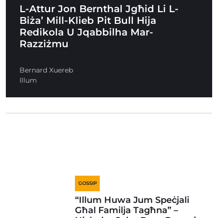
L-Attur Jon Bernthal Jgħid Li L-
Biża’ Mill-Klieb Pit Bull Hija
Redikola U Jqabbilha Mar-
Razziżmu
Bernard Xuereb
Illum
GOSSIP
“Illum Huwa Jum Speċjali
Għal Familja Tagħna” –