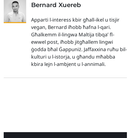
Bernard Xuereb
Apparti l-interess kbir għall-ikel u tisjir
vegan, Bernard iħobb ħafna l-qari.
Għalkemm il-lingwa Maltija tibqa’ fl-
ewwel post, iħobb jitgħallem lingwi
ġodda bħal Ġappuniż. Jaffaxxina ruħu bil-
kulturi u l-istorja, u għandu mħabba
kbira lejn l-ambjent u l-annimali.