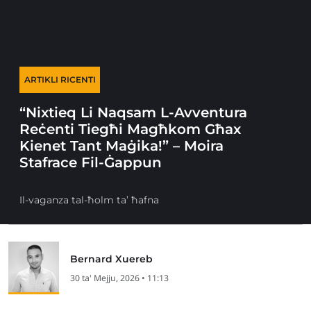
ARTIKLI RICENTI
“Nixtieq Li Naqsam L-Avventura
Reċenti Tiegħi Magħkom Għax
Kienet Tant Maġika!” – Moira
Stafrace Fil-Ġappun
Il-vaganza tal-ħolm ta’ ħafna
Bernard Xuereb
30 ta' Mejju, 2026 • 11:13