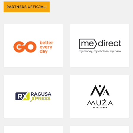
PARTNERS UFFIĊJALI