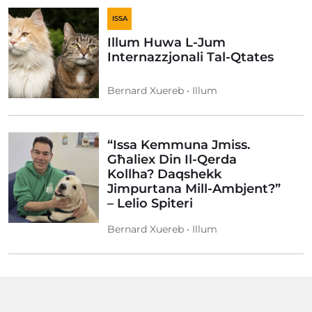
ISSA
Illum Huwa L-Jum
Internazzjonali Tal-Qtates
Bernard Xuereb • Illum
“Issa Kemmuna Jmiss.
Għaliex Din Il-Qerda
Kollha? Daqshekk
Jimpurtana Mill-Ambjent?”
– Lelio Spiteri
Bernard Xuereb • Illum