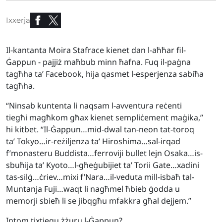
Ixxerja
Il-kantanta Moira Stafrace kienet dan l-aħħar fil-
Ġappun - pajjiż maħbub minn ħafna. Fuq il-paġna
tagħha ta’ Facebook, hija qasmet l-esperjenza sabiħa
tagħha.
“Ninsab kuntenta li naqsam l-avventura reċenti
tiegħi magħkom għax kienet sempliċement maġika,”
hi kitbet. “Il-Ġappun…mid-dwal tan-neon tat-toroq
ta’ Tokyo…ir-reżiljenza ta’ Hiroshima…sal-irqad
f’monasteru Buddista…ferroviji bullet lejn Osaka…is-
sbuħija ta’ Kyoto…l-għeġubijiet ta’ Torii Gate…xadini
tas-silġ…ċriev…mixi f’Nara…il-veduta mill-isbaħ tal-
Muntanja Fuji…waqt li nagħmel ħbieb ġodda u
memorji sbieħ li se jibqgħu mfakkra għal dejjem.”
Intom tixtiequ żżuru l-Ġappun?