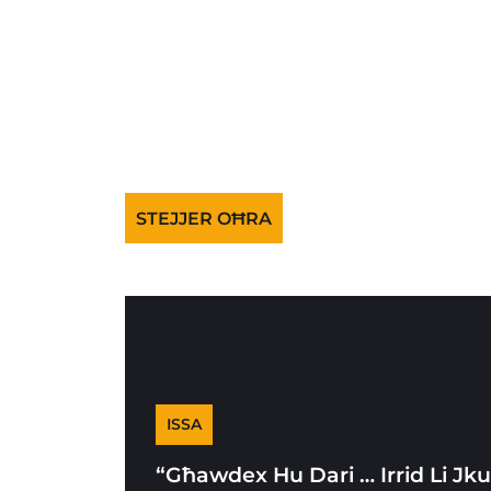
STEJJER OĦRA
ISSA
“Għawdex Hu Dari … Irrid Li Jk