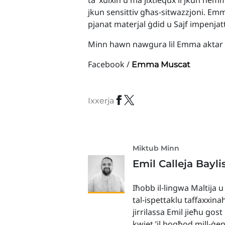
ta’ xulxin u ma jixtiequx li jkun he
jkun sensittiv għas-sitwazzjoni. Em
pjanat materjal ġdid u Sajf impenjat
Minn hawn nawgura lil Emma aktar su
Facebook /
Emma Muscat
Ixxerja
Miktub Minn
Emil Calleja Bayli
Iħobb il-lingwa Maltija u
tal-ispettaklu taffaxxina
jirrilassa Emil jieħu gos
kwiet ’il bogħod mill-ġe