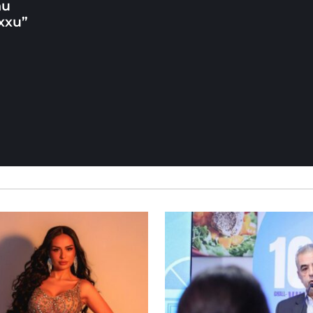
ħu
xxu”