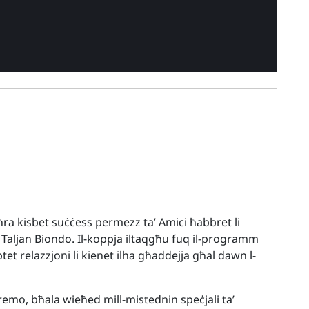
oħra kisbet suċċess permezz ta’ Amici ħabbret li
 Taljan Biondo. Il-koppja iltaqgħu fuq il-programm
et relazzjoni li kienet ilha għaddejja għal dawn l-
nremo, bħala wieħed mill-mistednin speċjali ta’