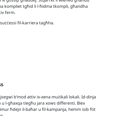
mm xi gossip għaddej. Stqarret li wieħed għandu
ma kompliet tgħid li l-ħidma tkompli, għandha
tiv ferm.
ċċessi fil-karriera tagħha.
ss
 jsegwi b’mod attiv ix-xena mużikali lokali. Id-dinja
h u l-għaxqa tiegħu jara xows differenti. Biex
t imur ħdejn il-baħar u fil-kampanja, hemm isib ftit
nn.