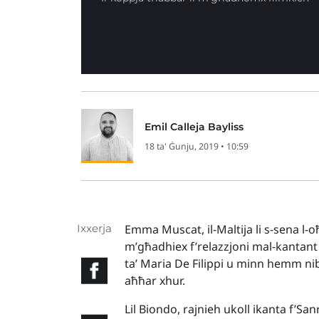
Emil Calleja Bayliss
18 ta' Ġunju, 2019 • 10:59
Ixxerja
Emma Muscat, il-Maltija li s-sena l-
m’għadhiex f’relazzjoni mal-kantant
ta’ Maria De Filippi u minn hemm nibt
aħħar xhur.
Lil Biondo, rajnieh ukoll ikanta f’Sa