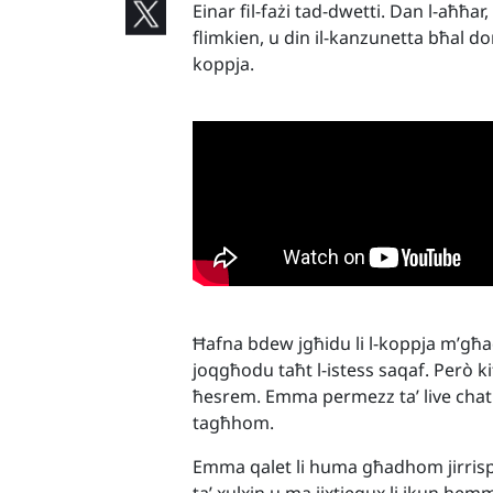
Einar fil-fażi tad-dwetti. Dan l-aħ
flimkien, u din il-kanzunetta bħal donn
koppja.
Ħafna bdew jgħidu li l-koppja m’għ
joqgħodu taħt l-istess saqaf. Però ki
ħesrem. Emma permezz ta’ live chat 
tagħhom.
Emma qalet li huma għadhom jirrispetta