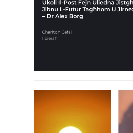
Ukoll Il-Post Fejn Uliedna Jistg
Jibnu L-Futur Tagħhom U Jirne
– Dr Alex Borg
Charlton Cefai
Ilbieraħ