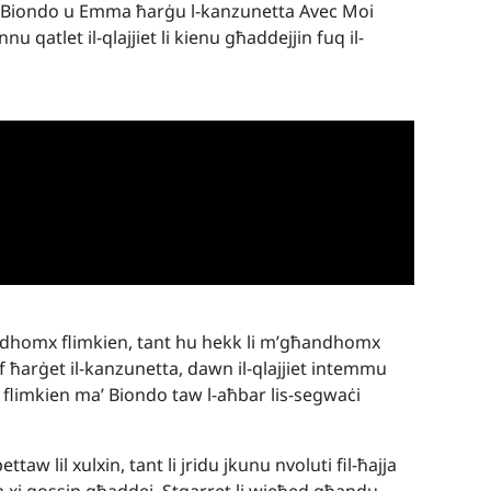
ħar, Biondo u Emma ħarġu l-kanzunetta Avec Moi
u qatlet il-qlajjiet li kienu għaddejjin fuq il-
adhomx flimkien, tant hu hekk li m’għandhomx
f ħarġet il-kanzunetta, dawn il-qlajjiet intemmu
flimkien ma’ Biondo taw l-aħbar lis-segwaċi
w lil xulxin, tant li jridu jkunu nvoluti fil-ħajja