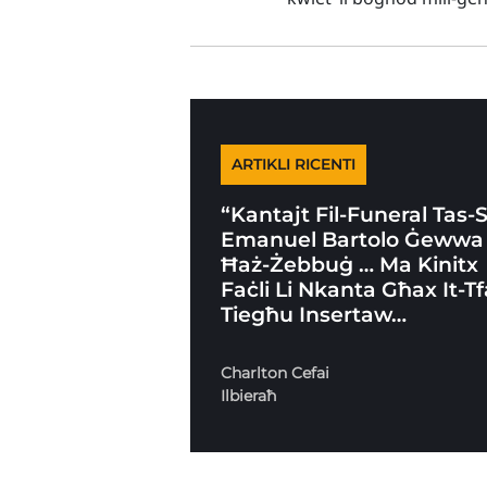
ARTIKLI RICENTI
“Kantajt Fil-Funeral Tas-
Emanuel Bartolo Ġewwa
Ħaż-Żebbuġ … Ma Kinitx
Faċli Li Nkanta Għax It-Tf
Tiegħu Insertaw…
Charlton Cefai
Ilbieraħ