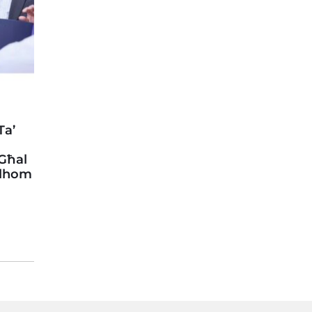
Ta’
 Għal
llhom