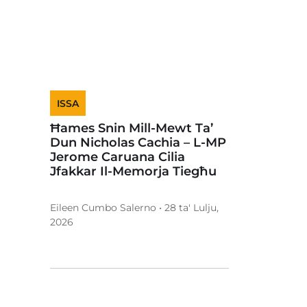
ISSA
Ħames Snin Mill-Mewt Ta’
Dun Nicholas Cachia – L-MP
Jerome Caruana Cilia
Jfakkar Il-Memorja Tiegħu
Eileen Cumbo Salerno • 28 ta' Lulju,
2026