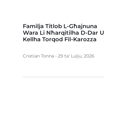
Familja Titlob L-Għajnuna
Wara Li Nħarqitilha D-Dar U
Kellha Torqod Fil-Karozza
Cristian Tonna • 29 ta' Lulju, 2026