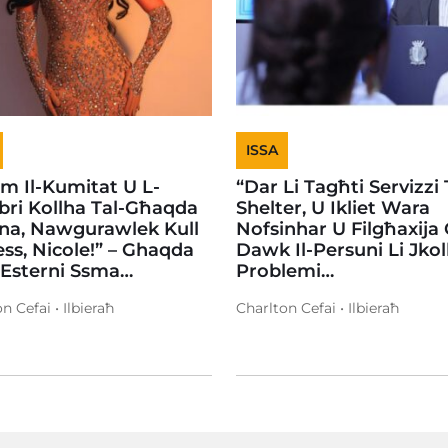
ISSA
em Il-Kumitat U L-
“Dar Li Tagħti Servizzi 
ri Kollha Tal-Għaqda
Shelter, U Ikliet Wara
na, Nawgurawlek Kull
Nofsinhar U Filgħaxija
ss, Nicole!” – Ghaqda
Dawk Il-Persuni Li Jko
 Esterni Ssma…
Problemi…
n Cefai • Ilbieraħ
Charlton Cefai • Ilbieraħ