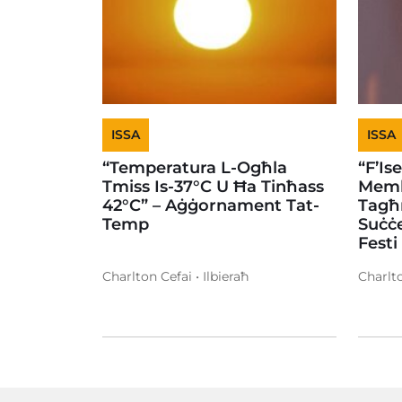
ISSA
ISSA
“Temperatura L-Ogħla
“F’Is
Tmiss Is-37°C U Ħa Tinħass
Memb
42°C” – Aġġornament Tat-
Tagħ
Temp
Suċċe
Festi
Charlton Cefai • Ilbieraħ
Charlto