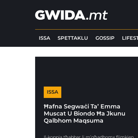
ISSA
SPETTAKLU
GOSSIP
LIFES
ISSA
Ħafna Segwaċi Ta’ Emma
Muscat U Biondo Ħa Jkunu
Qalbhom Maqsuma
Il-koppja tħabbar li m’għadhomx flimkien