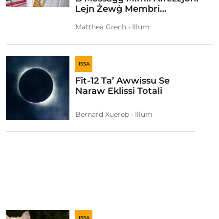
Lejn Żewġ Membri…
Matthea Grech • Illum
ISSA
Fit-12 Ta’ Awwissu Se
Naraw Eklissi Totali
Bernard Xuereb • Illum
ISSA