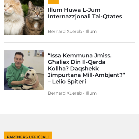
Illum Huwa L-Jum
Internazzjonali Tal-Qtates
Bernard Xuereb • Illum
“Issa Kemmuna Jmiss.
Għaliex Din Il-Qerda
Kollha? Daqshekk
Jimpurtana Mill-Ambjent?”
– Lelio Spiteri
Bernard Xuereb • Illum
PARTNERS UFFIĊJALI