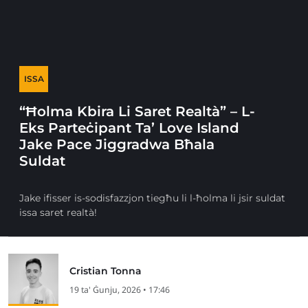
ISSA
“Ħolma Kbira Li Saret Realtà” – L-
Eks Parteċipant Ta’ Love Island
Jake Pace Jiggradwa Bħala
Suldat
Jake ifisser is-sodisfazzjon tiegħu li l-ħolma li jsir suldat
issa saret realtà!
Cristian Tonna
19 ta' Ġunju, 2026 • 17:46