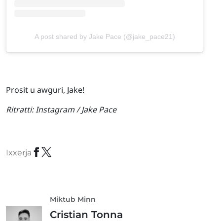
A post shared by Jake Pace (@jake_pace21)
Prosit u awguri, Jake!
Ritratti:
Instagram / Jake Pace
Ixxerja
Miktub Minn
Cristian Tonna