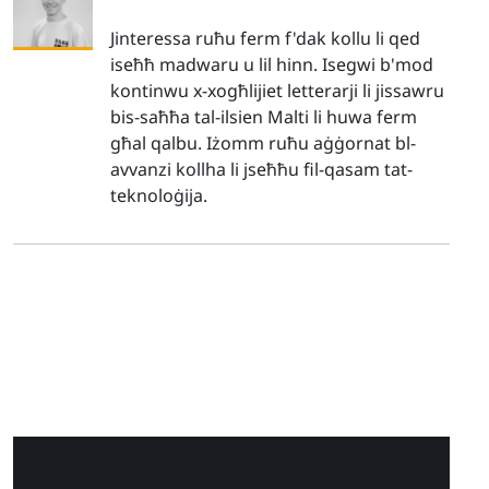
Jinteressa ruħu ferm f'dak kollu li qed
iseħħ madwaru u lil hinn. Isegwi b'mod
kontinwu x-xogħlijiet letterarji li jissawru
bis-saħħa tal-ilsien Malti li huwa ferm
għal qalbu. Iżomm ruħu aġġornat bl-
avvanzi kollha li jseħħu fil-qasam tat-
teknoloġija.