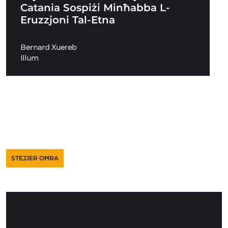
Catania Sospiżi Minħabba L-
Eruzzjoni Tal-Etna
Bernard Xuereb
Illum
STEJJER OĦRA