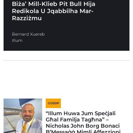
Biża’ Mill-Klieb Pit Bull Hija
Redikola U Jqabbilha Mar-
Razziżmu
Bernard Xuereb
Illum
GOSSIP
“Illum Huwa Jum Speċjali
Għal Familja Tagħna” –
Nicholas John Borg Bonaci
B’Messaġġ Mimli Affezzjoni