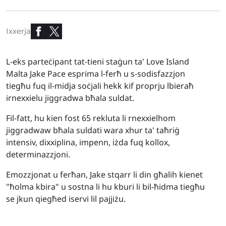
Ixxerja
L-eks parteċipant tat-tieni staġun ta' Love Island
Malta Jake Pace esprima l-ferħ u s-sodisfazzjon
tiegħu fuq il-midja soċjali hekk kif proprju lbieraħ
irnexxielu jiggradwa bħala suldat.
Fil-fatt, hu kien fost 65 rekluta li rnexxielhom
jiggradwaw bħala suldati wara xhur ta' taħriġ
intensiv, dixxiplina, impenn, iżda fuq kollox,
determinazzjoni.
Emozzjonat u ferħan, Jake stqarr li din għalih kienet
"ħolma kbira" u sostna li hu kburi li bil-ħidma tiegħu
se jkun qiegħed iservi lil pajjiżu.