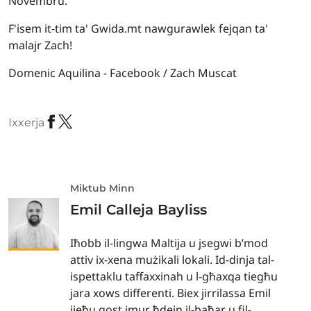
Novembru.
F'isem it-tim ta' Gwida.mt nawgurawlek fejqan ta'
malajr Zach!
Domenic Aquilina - Facebook / Zach Muscat
Ixxerja
Miktub Minn
Emil Calleja Bayliss
Iħobb il-lingwa Maltija u jsegwi b’mod
attiv ix-xena mużikali lokali. Id-dinja tal-
ispettaklu taffaxxinah u l-għaxqa tiegħu
jara xows differenti. Biex jirrilassa Emil
jieħu gost imur ħdejn il-baħar u fil-