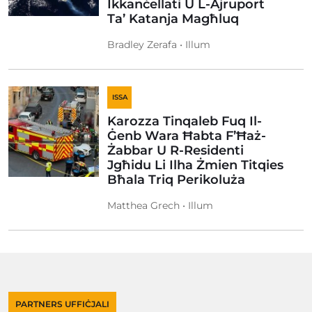
Ikkanċellati U L-Ajruport
Ta’ Katanja Magħluq
Bradley Zerafa • Illum
ISSA
Karozza Tinqaleb Fuq Il-
Ġenb Wara Ħabta F’Ħaż-
Żabbar U R-Residenti
Jgħidu Li Ilha Żmien Titqies
Bħala Triq Perikoluża
Matthea Grech • Illum
PARTNERS UFFIĊJALI