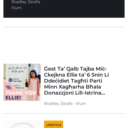
Bradley Zerafa
Illum
Ġest Ta’ Qalb Tajba Miċ-
Ckejkna Ellie ta’ 6 Snin Li
Ddeċidiet Tagħti Parti
Minn Xagħarha Bħala
Donazzjoni Lill-Istrina…
Bradley Zerafa • Illum
LIFESTYLE