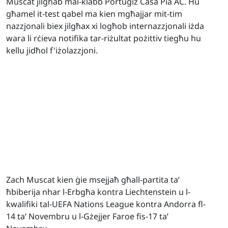
Muscat jilgħab mal-klabb Portugiż Casa Pia AC. Hu
għamel it-test qabel ma kien mgħajjar mit-tim
nazzjonali biex jilgħax xi logħob internazzjonali iżda
wara li rċieva notifika tar-riżultat pożittiv tiegħu hu
kellu jidħol f'iżolazzjoni.
Zach Muscat kien ġie msejjaħ għall-partita ta’
ħbiberija nhar l-Erbgħa kontra Liechtenstein u l-
kwalifiki tal-UEFA Nations League kontra Andorra fl-
14 ta’ Novembru u l-Gżejjer Faroe fis-17 ta’