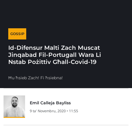
GOSSIP
Id-Difensur Malti Zach Muscat
Jinqabad Fil-Portugall Wara Li
Nstab Pożittiv Għall-Covid-19
Ħu ħsieb Zach! Fi ħsiebna!
Emil Calleja Bayliss
9 ta' Novembru, 2020 • 11:55