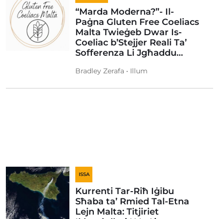
“Marda Moderna?”- Il-
Paġna Gluten Free Coeliacs
Malta Twieġeb Dwar Is-
Coeliac b’Stejjer Reali Ta’
Sofferenza Li Jgħaddu…
Bradley Zerafa • Illum
ISSA
Kurrenti Tar-Riħ Iġibu
Sħaba ta’ Rmied Tal-Etna
Lejn Malta: Titjiriet