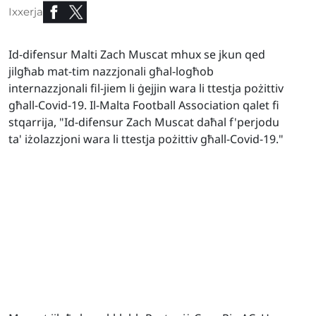
Ixxerja
Id-difensur Malti Zach Muscat mhux se jkun qed
jilgħab mat-tim nazzjonali għal-logħob
internazzjonali fil-jiem li ġejjin wara li ttestja pożittiv
għall-Covid-19. Il-Malta Football Association qalet fi
stqarrija, "Id-difensur Zach Muscat daħal f'perjodu
ta' iżolazzjoni wara li ttestja pożittiv għall-Covid-19."