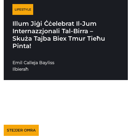
LIFESTYLE
Illum Jiġi Ċċelebrat Il-Jum
Internazzjonali Tal-Birra –
Skuża Tajba Biex Tmur Tieħu
Pinta!
Emil Calleja Bayliss
Ilbieraħ
STEJJER OĦRA