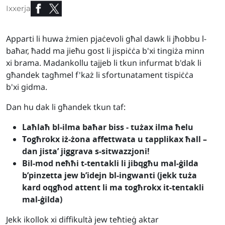
Ixxerja
Apparti li huwa żmien pjaċevoli għal dawk li jħobbu l-
baħar, ħadd ma jieħu gost li jispiċċa b'xi tingiża minn
xi brama. Madankollu tajjeb li tkun infurmat b'dak li
għandek tagħmel f'każ li sfortunatament tispiċċa
b'xi gidma.
Dan hu dak li għandek tkun taf:
Laħlaħ bl-ilma baħar biss - tużax ilma ħelu
Togħrokx iż-żona affettwata u tapplikax ħall –
dan jista’ jiggrava s-sitwazzjoni!
Bil-mod neħħi t-tentakli li jibqgħu mal-ġilda
b’pinzetta jew b’idejn bl-ingwanti (jekk tuża
kard oqgħod attent li ma togħrokx it-tentakli
mal-ġilda)
Jekk ikollok xi diffikultà jew teħtieġ aktar