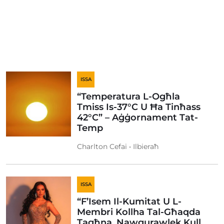
ISSA
“Temperatura L-Ogħla
Tmiss Is-37°C U Ħa Tinħass
42°C” – Aġġornament Tat-
Temp
Charlton Cefai • Ilbieraħ
ISSA
“F’Isem Il-Kumitat U L-
Membri Kollha Tal-Għaqda
Tagħna, Nawgurawlek Kull