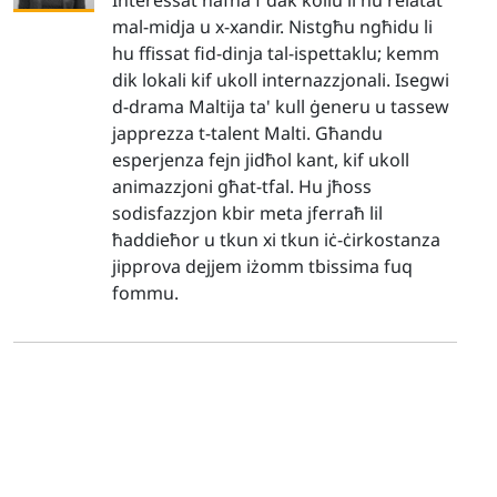
Interessat ħafna f'dak kollu li hu relatat
mal-midja u x-xandir. Nistgħu ngħidu li
hu ffissat fid-dinja tal-ispettaklu; kemm
dik lokali kif ukoll internazzjonali. Isegwi
d-drama Maltija ta' kull ġeneru u tassew
japprezza t-talent Malti. Għandu
esperjenza fejn jidħol kant, kif ukoll
animazzjoni għat-tfal. Hu jħoss
sodisfazzjon kbir meta jferraħ lil
ħaddieħor u tkun xi tkun iċ-ċirkostanza
jipprova dejjem iżomm tbissima fuq
fommu.