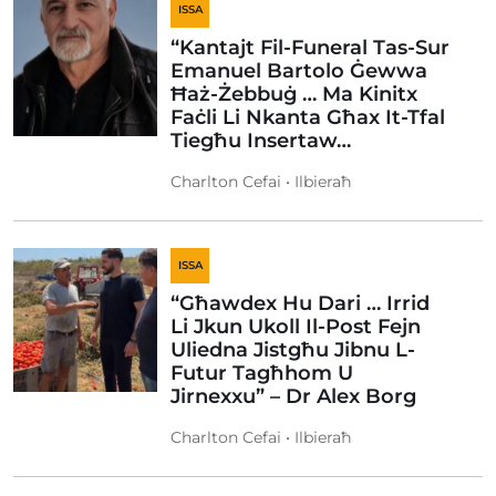
ISSA
“Kantajt Fil-Funeral Tas-Sur
Emanuel Bartolo Ġewwa
Ħaż-Żebbuġ … Ma Kinitx
Faċli Li Nkanta Għax It-Tfal
Tiegħu Insertaw…
Charlton Cefai • Ilbieraħ
ISSA
“Għawdex Hu Dari … Irrid
Li Jkun Ukoll Il-Post Fejn
Uliedna Jistgħu Jibnu L-
Futur Tagħhom U
Jirnexxu” – Dr Alex Borg
Charlton Cefai • Ilbieraħ