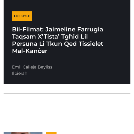
LIFESTYLE
Bil-Filmat: Jaimeline Farrugia
Taqsam X’Tista’ Tgħid Lil
Persuna Li Tkun Qed Tissielet
Mal-Kanċer
Emil Calleja Bayliss
Ilbieraħ