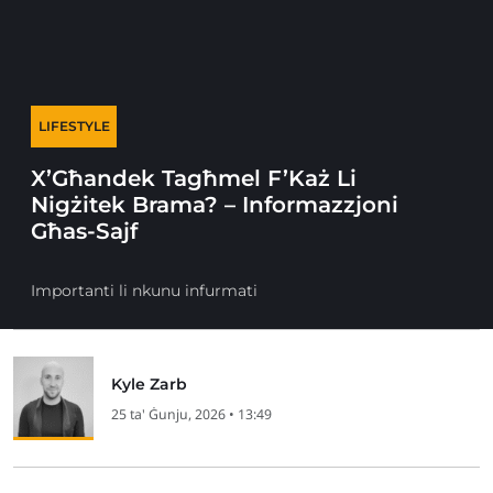
LIFESTYLE
X’Għandek Tagħmel F’Każ Li
Nigżitek Brama? – Informazzjoni
Għas-Sajf
Importanti li nkunu infurmati
Kyle Zarb
25 ta' Ġunju, 2026 • 13:49