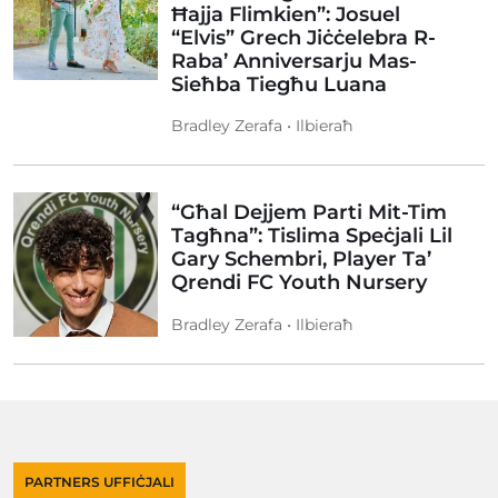
Ħajja Flimkien”: Josuel
“Elvis” Grech Jiċċelebra R-
Raba’ Anniversarju Mas-
Sieħba Tiegħu Luana
Bradley Zerafa • Ilbieraħ
“Għal Dejjem Parti Mit-Tim
Tagħna”: Tislima Speċjali Lil
Gary Schembri, Player Ta’
Qrendi FC Youth Nursery
Bradley Zerafa • Ilbieraħ
PARTNERS UFFIĊJALI