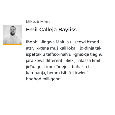
Miktub Minn
Emil Calleja Bayliss
Iħobb il-lingwa Maltija u jsegwi b’mod
attiv ix-xena mużikali lokali. Id-dinja tal-
ispettaklu taffaxxinah u l-għaxqa tiegħu
jara xows differenti. Biex jirrilassa Emil
jieħu gost imur ħdejn il-baħar u fil-
kampanja, hemm isib ftit kwiet ’il
bogħod mill-ġenn.