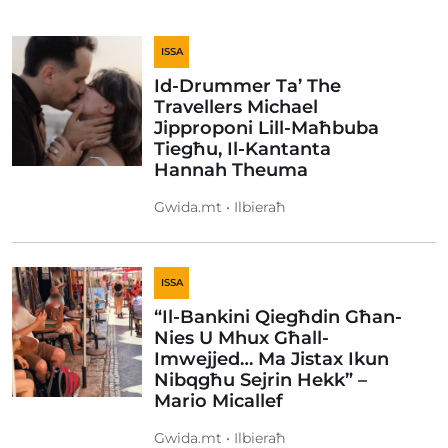
ISSA
Id-Drummer Ta’ The
Travellers Michael
Jipproponi Lill-Maħbuba
Tiegħu, Il-Kantanta
Hannah Theuma
Gwida.mt • Ilbieraħ
ISSA
“Il-Bankini Qiegħdin Għan-
Nies U Mhux Għall-
Imwejjed… Ma Jistax Ikun
Nibqgħu Sejrin Hekk” –
Mario Micallef
Gwida.mt • Ilbieraħ