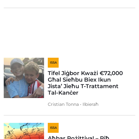
ISSA
Tifel Jiġbor Kważi €72,000
Għal Sieħbu Biex Ikun
Jista’ Jieħu T-Trattament
Tal-Kanċer
Cristian Tonna • Ilbieraħ
ISSA
Aħbar Pożittiva! – Riħ