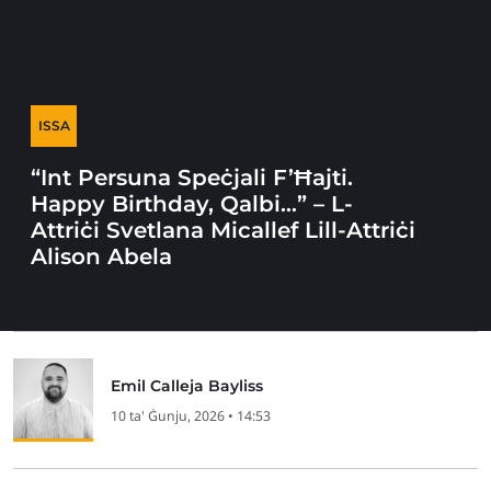
ISSA
“Int Persuna Speċjali F’Ħajti.
Happy Birthday, Qalbi…” – L-
Attriċi Svetlana Micallef Lill-Attriċi
Alison Abela
Emil Calleja Bayliss
10 ta' Ġunju, 2026 • 14:53