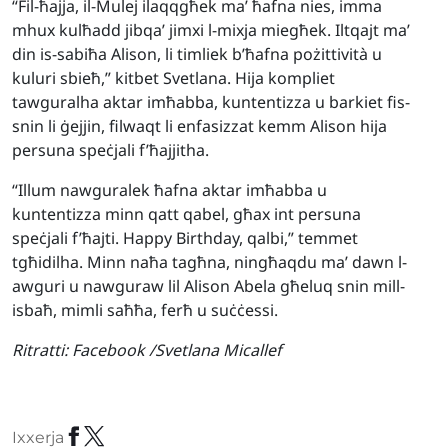
“Fil-ħajja, il-Mulej ilaqqgħek ma’ ħafna nies, imma
mhux kulħadd jibqa’ jimxi l-mixja miegħek. Iltqajt ma’
din is-sabiħa Alison, li timliek b’ħafna pożittività u
kuluri sbieħ,” kitbet Svetlana. Hija kompliet
tawguralha aktar imħabba, kuntentizza u barkiet fis-
snin li ġejjin, filwaqt li enfasizzat kemm Alison hija
persuna speċjali f’ħajjitha.
“Illum nawguralek ħafna aktar imħabba u
kuntentizza minn qatt qabel, għax int persuna
speċjali f’ħajti. Happy Birthday, qalbi,” temmet
tgħidilha. Minn naħa tagħna, ningħaqdu ma’ dawn l-
awguri u nawguraw lil Alison Abela għeluq snin mill-
isbaħ, mimli saħħa, ferħ u suċċessi.
Ritratti:
Facebook /Svetlana Micallef
Ixxerja