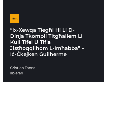
ISSA
“Ix-Xewqa Tiegħi Hi Li D-
Dinja Tkompli Titgħallem Li
Kull Tifel U Tifla
Jistħoqqilhom L-Imħabba” –
Iċ-Ċkejken Guilherme
Cristian Tonna
Ilbieraħ