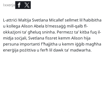
Ixxerja
L-attriċi Maltija Svetlana Micallef sellmet lil ħabibitha
u kollega Alison Abela b’messaġġ mill-qalb fl-
okkażjoni ta’ għeluq sninha. Permezz ta’ kitba fuq il-
midja soċjali, Svetlana fissret kemm Alison hija
persuna importanti f’ħajjitha u kemm iġġib magħha
enerġija pożittiva u ferħ lil dawk ta’ madwarha.