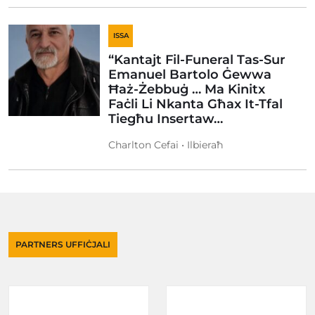
ISSA
“Kantajt Fil-Funeral Tas-Sur
Emanuel Bartolo Ġewwa
Ħaż-Żebbuġ … Ma Kinitx
Faċli Li Nkanta Għax It-Tfal
Tiegħu Insertaw…
Charlton Cefai • Ilbieraħ
PARTNERS UFFIĊJALI