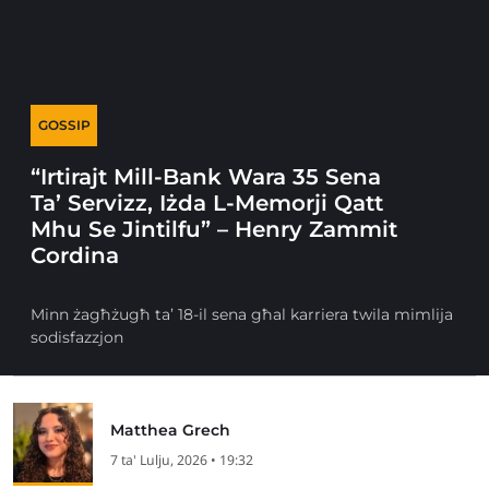
GOSSIP
“Irtirajt Mill-Bank Wara 35 Sena
Ta’ Servizz, Iżda L-Memorji Qatt
Mhu Se Jintilfu” – Henry Zammit
Cordina
Minn żagħżugħ ta’ 18-il sena għal karriera twila mimlija
sodisfazzjon
Matthea Grech
7 ta' Lulju, 2026 • 19:32