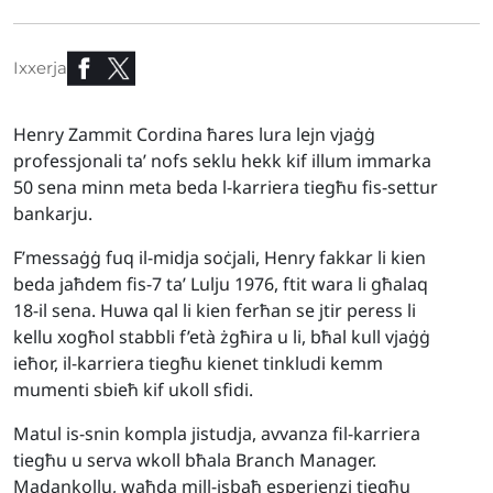
Ixxerja
Henry Zammit Cordina ħares lura lejn vjaġġ
professjonali ta’ nofs seklu hekk kif illum immarka
50 sena minn meta beda l-karriera tiegħu fis-settur
bankarju.
F’messaġġ fuq il-midja soċjali, Henry fakkar li kien
beda jaħdem fis-7 ta’ Lulju 1976, ftit wara li għalaq
18-il sena. Huwa qal li kien ferħan se jtir peress li
kellu xogħol stabbli f’età żgħira u li, bħal kull vjaġġ
ieħor, il-karriera tiegħu kienet tinkludi kemm
mumenti sbieħ kif ukoll sfidi.
Matul is-snin kompla jistudja, avvanza fil-karriera
tiegħu u serva wkoll bħala Branch Manager.
Madankollu, waħda mill-isbaħ esperjenzi tiegħu