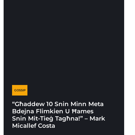
GOSSIP
“Għaddew 10 Snin Minn Meta
Bdejna Flimkien U Ħames
Snin Mit-Tieġ Tagħna!” – Mark
Micallef Costa