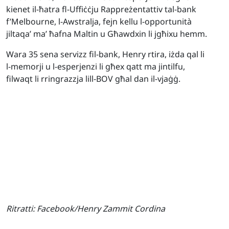
kienet il-ħatra fl-Uffiċċju Rappreżentattiv tal-bank
f’Melbourne, l-Awstralja, fejn kellu l-opportunità
jiltaqa’ ma’ ħafna Maltin u Għawdxin li jgħixu hemm.
Wara 35 sena servizz fil-bank, Henry rtira, iżda qal li
l-memorji u l-esperjenzi li għex qatt ma jintilfu,
filwaqt li rringrazzja lill-BOV għal dan il-vjaġġ.
Ritratti:
Facebook/Henry Zammit Cordina