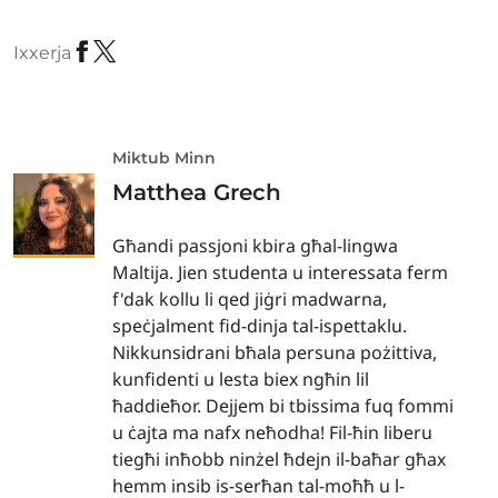
Ixxerja
Miktub Minn
Matthea Grech
Għandi passjoni kbira għal-lingwa
Maltija. Jien studenta u interessata ferm
f'dak kollu li qed jiġri madwarna,
speċjalment fid-dinja tal-ispettaklu.
Nikkunsidrani bħala persuna pożittiva,
kunfidenti u lesta biex ngħin lil
ħaddieħor. Dejjem bi tbissima fuq fommi
u ċajta ma nafx neħodha! Fil-ħin liberu
tiegħi inħobb ninżel ħdejn il-baħar għax
hemm insib is-serħan tal-moħħ u l-