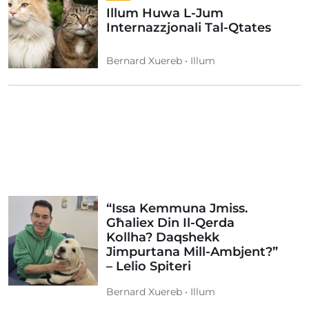
Illum Huwa L-Jum
Internazzjonali Tal-Qtates
Bernard Xuereb • Illum
“Issa Kemmuna Jmiss.
Għaliex Din Il-Qerda
Kollha? Daqshekk
Jimpurtana Mill-Ambjent?”
– Lelio Spiteri
Bernard Xuereb • Illum