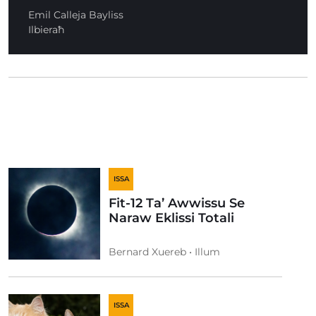
Emil Calleja Bayliss
Ilbieraħ
ISSA
Fit-12 Ta’ Awwissu Se
Naraw Eklissi Totali
Bernard Xuereb • Illum
ISSA