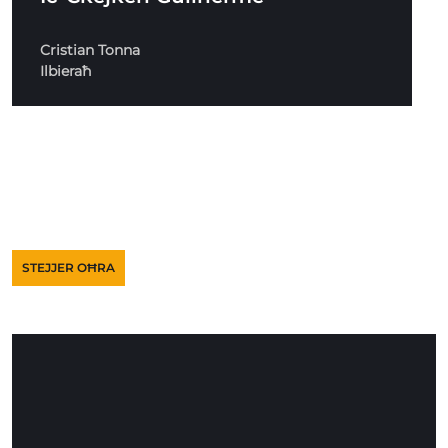
Cristian Tonna
Ilbieraħ
STEJJER OĦRA