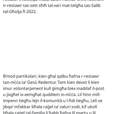
ir-restawr tas-sett sħiħ tal-vari mat-telgħa tas-Salib
tal-Għolja fl-2022.
B’mod partikolari, kien għal qalbu ħafna r-restawr
tan-niċċa ta’ Ġesù Redentur. Tant kien devot li kien
imur volontarjament kull ġimgħa biex inaddaf il-post
u jixgħel ix-xemgħat quddiem in-niċċa. Lil hinn mill-
impenn tiegħu lejn il-komunità u l-fidi tiegħu, Leli se
jibqa’ mfakkar bħala raġel ta’ valuri sodi, kif ukoll
bħala raġel tal-familja li ħabb ħafna lil martu u lil