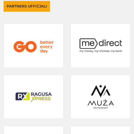
PARTNERS UFFIĊJALI