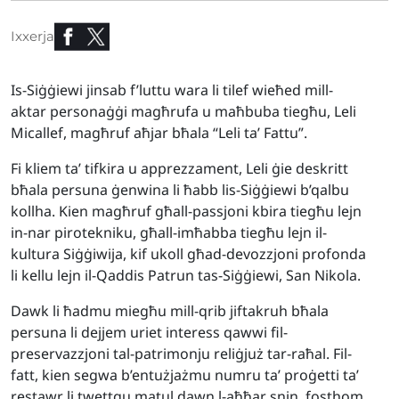
Ixxerja
Is-Siġġiewi jinsab f’luttu wara li tilef wieħed mill-
aktar personaġġi magħrufa u maħbuba tiegħu, Leli
Micallef, magħruf aħjar bħala “Leli ta’ Fattu”.
Fi kliem ta’ tifkira u apprezzament, Leli ġie deskritt
bħala persuna ġenwina li ħabb lis-Siġġiewi b’qalbu
kollha. Kien magħruf għall-passjoni kbira tiegħu lejn
in-nar pirotekniku, għall-imħabba tiegħu lejn il-
kultura Siġġiwija, kif ukoll għad-devozzjoni profonda
li kellu lejn il-Qaddis Patrun tas-Siġġiewi, San Nikola.
Dawk li ħadmu miegħu mill-qrib jiftakruh bħala
persuna li dejjem uriet interess qawwi fil-
preservazzjoni tal-patrimonju reliġjuż tar-raħal. Fil-
fatt, kien segwa b’entużjażmu numru ta’ proġetti ta’
restawr li twettqu matul dawn l-aħħar snin, fosthom