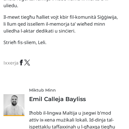
uliedu.
Il-mewt tiegħu ħalliet vojt kbir fil-komunità Siġġiwija,
li llum qed issellem il-memorja ta’ wieħed minn
uliedha l-aktar dedikati u sinċieri.
Strieħ fis-sliem, Leli.
Ixxerja
Miktub Minn
Emil Calleja Bayliss
Iħobb il-lingwa Maltija u jsegwi b’mod
attiv ix-xena mużikali lokali. Id-dinja tal-
ispettaklu taffaxxinah u l-għaxqa tiegħu