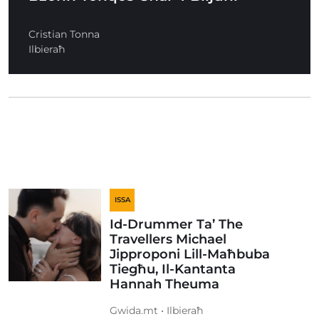
Cristian Tonna
Ilbieraħ
ISSA
Id-Drummer Ta’ The
Travellers Michael
Jipproponi Lill-Maħbuba
Tiegħu, Il-Kantanta
Hannah Theuma
Gwida.mt • Ilbieraħ