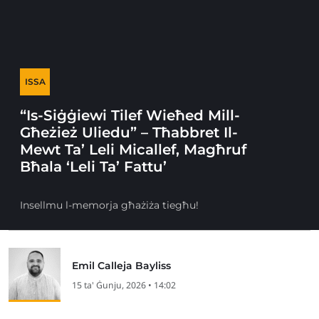
ISSA
“Is-Siġġiewi Tilef Wieħed Mill-
Għeżież Uliedu” – Tħabbret Il-
Mewt Ta’ Leli Micallef, Magħruf
Bħala ‘Leli Ta’ Fattu’
Insellmu l-memorja għażiża tiegħu!
Emil Calleja Bayliss
15 ta' Ġunju, 2026 • 14:02