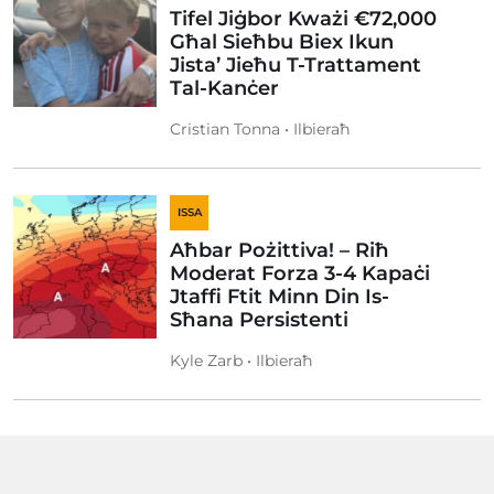
Tifel Jiġbor Kważi €72,000
Għal Sieħbu Biex Ikun
Jista’ Jieħu T-Trattament
Tal-Kanċer
Cristian Tonna • Ilbieraħ
ISSA
Aħbar Pożittiva! – Riħ
Moderat Forza 3-4 Kapaċi
Jtaffi Ftit Minn Din Is-
Sħana Persistenti
Kyle Zarb • Ilbieraħ