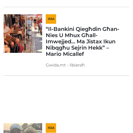
ISSA
“Il-Bankini Qiegħdin Għan-
Nies U Mhux Għall-
Imwejjed… Ma Jistax Ikun
Nibqgħu Sejrin Hekk” –
Mario Micallef
Gwida.mt • Ilbieraħ
ISSA