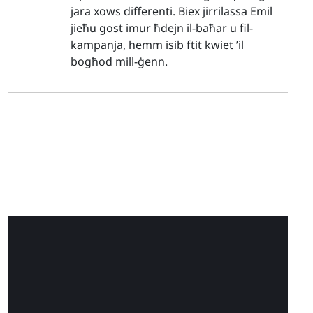
jara xows differenti. Biex jirrilassa Emil
jieħu gost imur ħdejn il-baħar u fil-
kampanja, hemm isib ftit kwiet ’il
bogħod mill-ġenn.