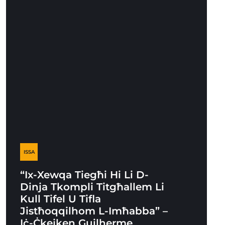
ISSA
“Ix-Xewqa Tiegħi Hi Li D-
Dinja Tkompli Titgħallem Li
Kull Tifel U Tifla
Jistħoqqilhom L-Imħabba” –
Iċ-Ċkejken Guilherme