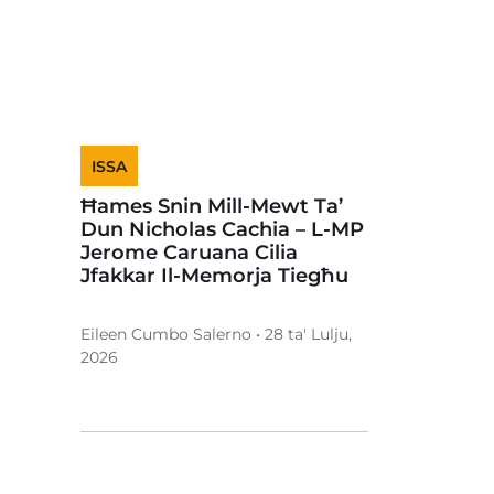
ISSA
Ħames Snin Mill-Mewt Ta’
Dun Nicholas Cachia – L-MP
Jerome Caruana Cilia
Jfakkar Il-Memorja Tiegħu
Eileen Cumbo Salerno • 28 ta' Lulju,
2026