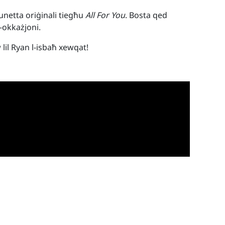
unetta oriġinali tiegħu
All For You
. Bosta qed
-okkażjoni.
lil Ryan l-isbaħ xewqat!