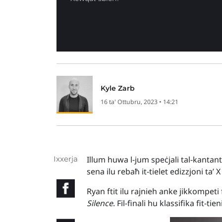
Kyle Zarb
16 ta' Ottubru, 2023 • 14:21
Ixxerja
Illum huwa l-jum speċjali tal-kantant 
sena ilu rebaħ it-tielet edizzjoni ta’ 
Ryan ftit ilu rajnieh anke jikkompeti
Silence
. Fil-finali hu klassifika fit-tie