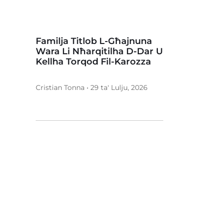
Familja Titlob L-Għajnuna
Wara Li Nħarqitilha D-Dar U
Kellha Torqod Fil-Karozza
Cristian Tonna • 29 ta' Lulju, 2026