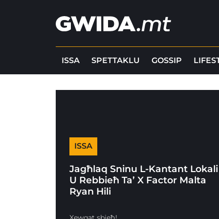
ISSA
SPETTAKLU
GOSSIP
LIFES
ISSA
Jagħlaq Sninu L-Kantant Lokali
U Rebbieħ Ta’ X Factor Malta
Ryan Hili
Xewqat sbieħ!