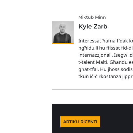
Miktub Minn
Kyle Zarb
Interessat ħafna f'dak ko
ngħidu li hu ffissat fid-d
internazzjonali. Isegwi 
t-talent Malti. Għandu es
għat-tfal. Hu jħoss sodis
tkun iċ-ċirkostanza jip
ARTIKLI RICENTI