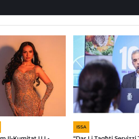
ISSA
em Il-Kumitat U L-
“Dar Li Tagħti Servizzi 