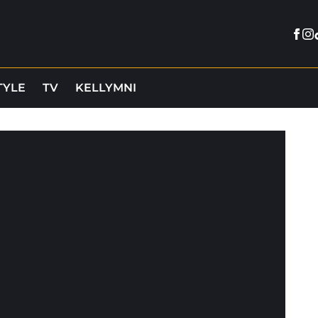
Fac
In
TYLE
TV
KELLYMNI