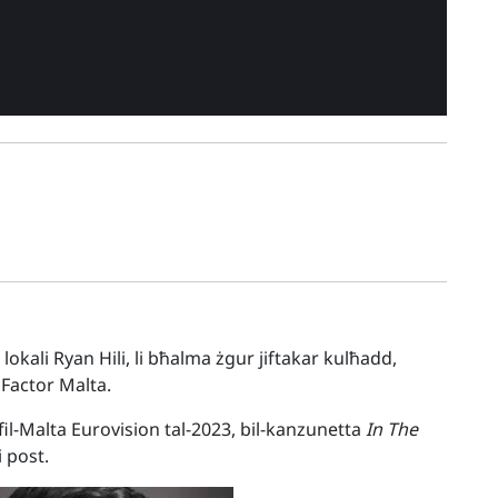
lokali Ryan Hili, li bħalma żgur jiftakar kulħadd,
X Factor Malta.
 fil-Malta Eurovision tal-2023, bil-kanzunetta
In The
ni post.