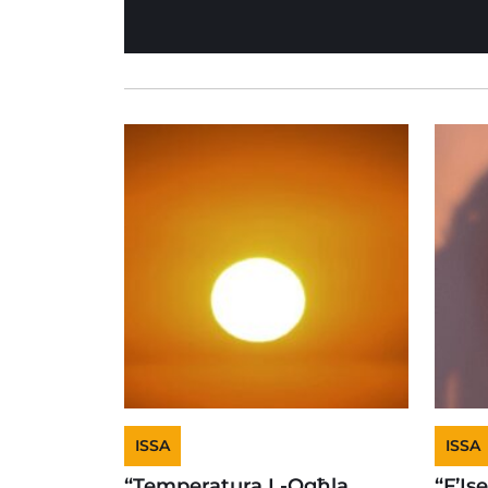
ISSA
ISSA
“Temperatura L-Ogħla
“F’Is