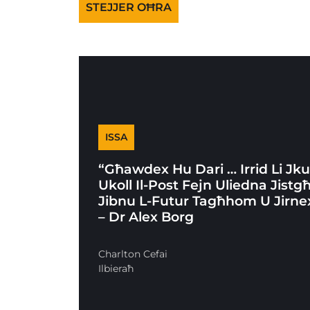
STEJJER OĦRA
ISSA
“Għawdex Hu Dari … Irrid Li Jk
Ukoll Il-Post Fejn Uliedna Jistg
Jibnu L-Futur Tagħhom U Jirne
– Dr Alex Borg
Charlton Cefai
Ilbieraħ