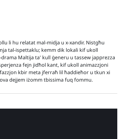
llu li hu relatat mal-midja u x-xandir. Nistgħu
inja tal-ispettaklu; kemm dik lokali kif ukoll
d-drama Maltija ta' kull ġeneru u tassew japprezza
perjenza fejn jidħol kant, kif ukoll animazzjoni
fazzjon kbir meta jferraħ lil ħaddieħor u tkun xi
prova dejjem iżomm tbissima fuq fommu.