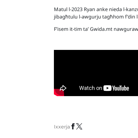
Matul l-2023 Ryan anke nieda l-kanz
jibagħtulu l-awgurju tagħhom f’din l
F’isem it-tim ta’ Gwida.mt nawguraw 
Ixxerja