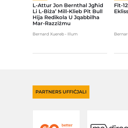
L-Attur Jon Bernthal Jgħid
Fit-1
Li L-Biża’ Mill-Klieb Pit Bull
Ekliss
Hija Redikola U Jqabbilha
Mar-Razziżmu
Bernard Xuereb • Illum
Bernar
PARTNERS UFFIĊJALI