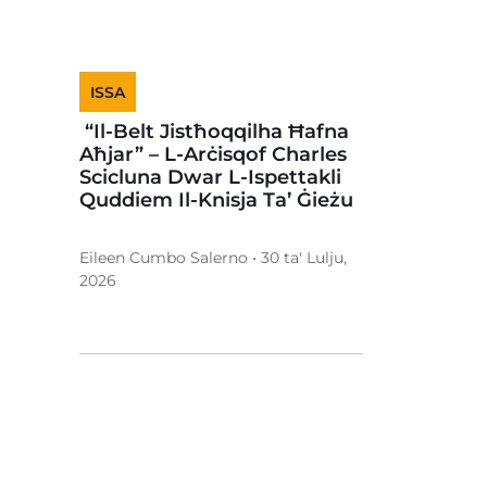
ISSA
“Il-Belt Jistħoqqilha Ħafna
Aħjar” – L-Arċisqof Charles
Scicluna Dwar L-Ispettakli
Quddiem Il-Knisja Ta’ Ġieżu
Eileen Cumbo Salerno • 30 ta' Lulju,
2026