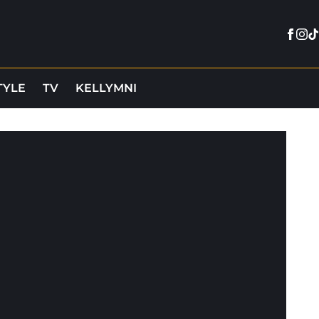
Face
Ins
Ti
TYLE
TV
KELLYMNI