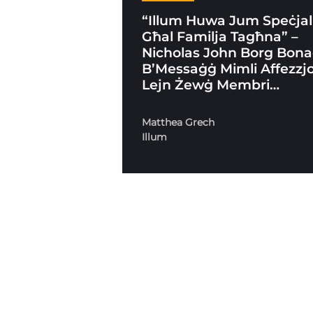
“Illum Huwa Jum Speċjal
Għal Familja Tagħna” –
Nicholas John Borg Bona
B’Messaġġ Mimli Affezzj
Lejn Żewġ Membri…
Matthea Grech
Illum