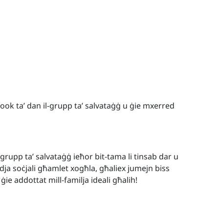
cebook ta’ dan il-grupp ta’ salvataġġ u ġie mxerred
grupp ta’ salvataġġ ieħor bit-tama li tinsab dar u
idja soċjali għamlet xogħla, għaliex jumejn biss
ġie addottat mill-familja ideali għalih!