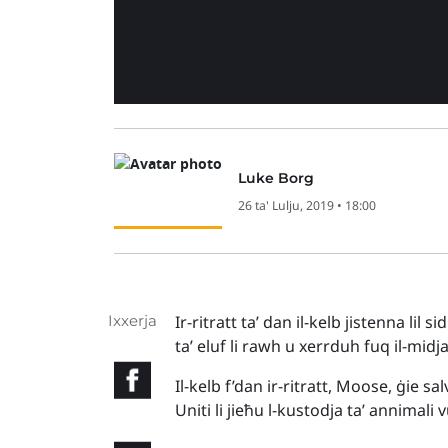
Luke Borg
26 ta' Lulju, 2019 • 18:00
Ixxerja
Ir-ritratt ta’ dan il-kelb jistenna lil
ta’ eluf li rawh u xerrduh fuq il-midja
Il-kelb f’dan ir-ritratt, Moose, ġie s
Uniti li jieħu l-kustodja ta’ annimali