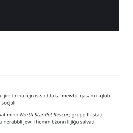
 sidu jirritorna fejn is-sodda ta’ mewtu, qasam il-qlub
 soċjali.
alvat minn
North Star Pet Rescue
, grupp fl-Istati
 vulnerabbli jew li hemm bżonn li jiġu salvati.