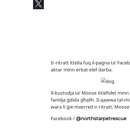
Ir-ritratt ittella fuq il-paġna ta’ Fa
aktar minn erbat elef darba.
Il-kustodja ta’ Moose ittieħdet minn 
familja ġdida għalih. Il-qawwa tal-m
wara li ġie mxerred ir-ritratt, Moose 
Facebook /
@northstarpetrescue