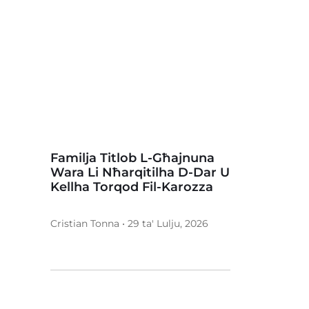
Familja Titlob L-Għajnuna
Wara Li Nħarqitilha D-Dar U
Kellha Torqod Fil-Karozza
Cristian Tonna • 29 ta' Lulju, 2026