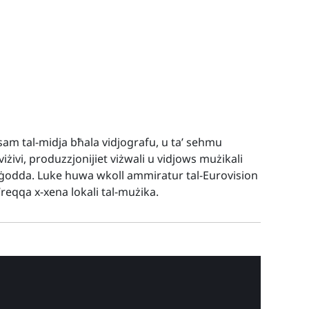
sam tal-midja bħala vidjografu, u ta’ sehmu
iżivi, produzzjonijiet viżwali u vidjows mużikali
u ġodda. Luke huwa wkoll ammiratur tal-Eurovision
reqqa x-xena lokali tal-mużika.