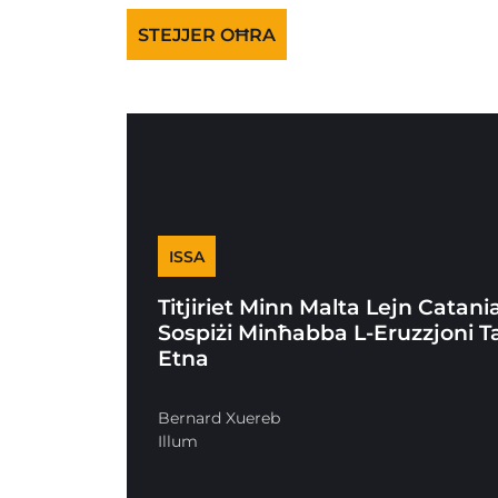
STEJJER OĦRA
ISSA
Titjiriet Minn Malta Lejn Catani
Sospiżi Minħabba L-Eruzzjoni Ta
Etna
Bernard Xuereb
Illum