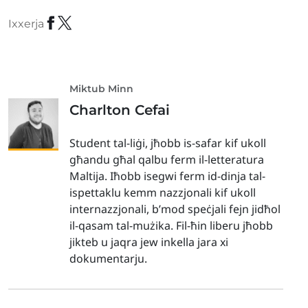
Ixxerja
Miktub Minn
Charlton Cefai
Student tal-liġi, jħobb is-safar kif ukoll
għandu għal qalbu ferm il-letteratura
Maltija. Iħobb isegwi ferm id-dinja tal-
ispettaklu kemm nazzjonali kif ukoll
internazzjonali, b’mod speċjali fejn jidħol
il-qasam tal-mużika. Fil-ħin liberu jħobb
jikteb u jaqra jew inkella jara xi
dokumentarju.