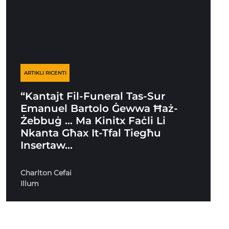
ARTIKLI RICENTI
“Kantajt Fil-Funeral Tas-Sur
Emanuel Bartolo Ġewwa Ħaż-
Żebbuġ … Ma Kinitx Faċli Li
Nkanta Għax It-Tfal Tiegħu
Insertaw…
Charlton Cefai
Illum