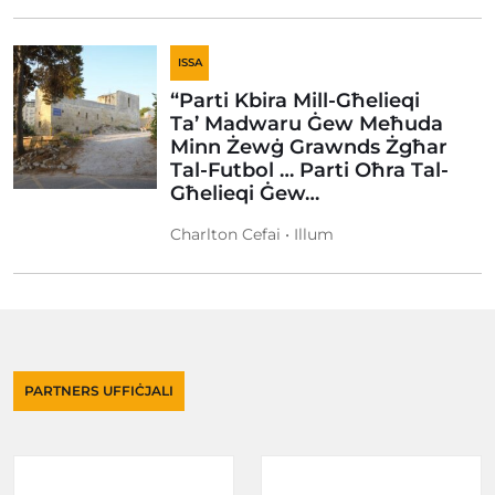
ISSA
“Parti Kbira Mill-Għelieqi
Ta’ Madwaru Ġew Meħuda
Minn Żewġ Grawnds Żgħar
Tal-Futbol … Parti Oħra Tal-
Għelieqi Ġew…
Charlton Cefai • Illum
PARTNERS UFFIĊJALI