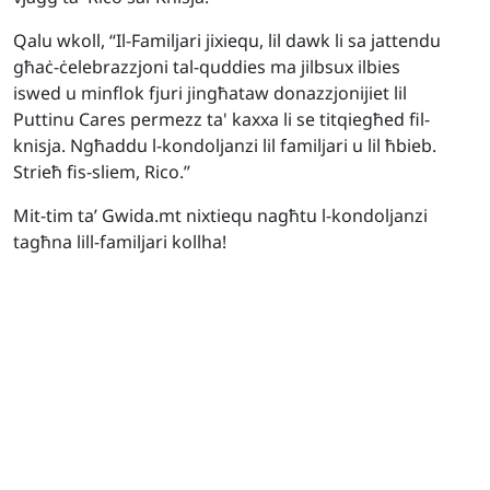
Qalu wkoll, “Il-Familjari jixiequ, lil dawk li sa jattendu
għaċ-ċelebrazzjoni tal-quddies ma jilbsux ilbies
iswed u minflok fjuri jingħataw donazzjonijiet lil
Puttinu Cares permezz ta' kaxxa li se titqiegħed fil-
knisja. Ngħaddu l-kondoljanzi lil familjari u lil ħbieb.
Strieħ fis-sliem, Rico.”
Mit-tim ta’ Gwida.mt nixtiequ nagħtu l-kondoljanzi
tagħna lill-familjari kollha!