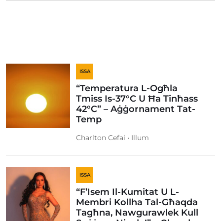
ISSA
“Temperatura L-Ogħla
Tmiss Is-37°C U Ħa Tinħass
42°C” – Aġġornament Tat-
Temp
Charlton Cefai • Illum
ISSA
“F’Isem Il-Kumitat U L-
Membri Kollha Tal-Għaqda
Tagħna, Nawgurawlek Kull