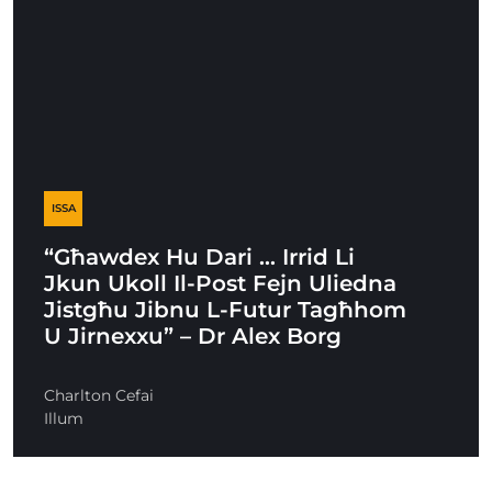
ISSA
“Għawdex Hu Dari … Irrid Li
Jkun Ukoll Il-Post Fejn Uliedna
Jistgħu Jibnu L-Futur Tagħhom
U Jirnexxu” – Dr Alex Borg
Charlton Cefai
Illum