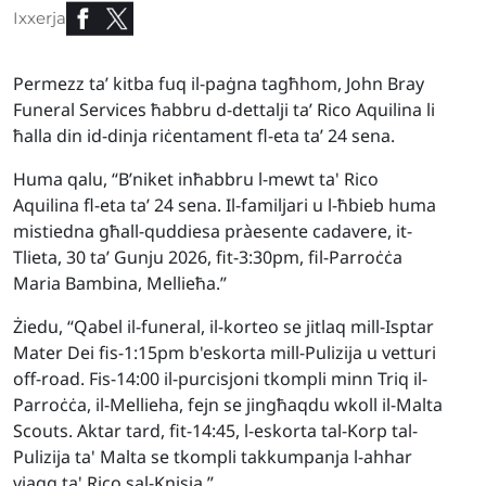
Ixxerja
Permezz ta’ kitba fuq il-paġna tagħhom, John Bray
Funeral Services ħabbru d-dettalji ta’ Rico Aquilina li
ħalla din id-dinja riċentament fl-eta ta’ 24 sena.
Huma qalu, “B’niket inħabbru l-mewt ta' Rico
Aquilina fl-eta ta’ 24 sena. Il-familjari u l-ħbieb huma
mistiedna għall-quddiesa pràesente cadavere, it-
Tlieta, 30 ta’ Gunju 2026, fit-3:30pm, fil-Parroċċa
Maria Bambina, Mellieħa.”
Żiedu, “Qabel il-funeral, il-korteo se jitlaq mill-Isptar
Mater Dei fis-1:15pm b'eskorta mill-Pulizija u vetturi
off-road. Fis-14:00 il-purcisjoni tkompli minn Triq il-
Parroċċa, il-Mellieha, fejn se jingħaqdu wkoll il-Malta
Scouts. Aktar tard, fit-14:45, l-eskorta tal-Korp tal-
Pulizija ta' Malta se tkompli takkumpanja l-ahhar
vjagg ta' Rico sal-Knisja.”