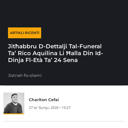
ARTIKLI RICENTI
Jitħabbru D-Dettalji Tal-Funeral
Ta’ Rico Aquilina Li Ħalla Din Id-
Dinja Fl-Età Ta’ 24 Sena
Jistrieh fis-sliem!
Charlton Cefai
27 ta' Ġunju, 2026 • 15:27