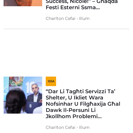
Suċċess, Nicole!” – Ghaqda
Festi Esterni Ssma…
Charlton Cefai • Illum
ISSA
“Dar Li Tagħti Servizzi Ta’
Shelter, U Ikliet Wara
Nofsinhar U Filgħaxija Għal
Dawk Il-Persuni Li
Jkollhom Problemi…
Charlton Cefai • Illum