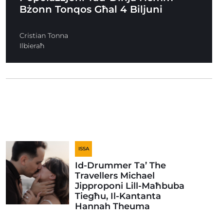
Bżonn Tonqos Għal 4 Biljuni
Cristian Tonna
Ilbieraħ
ISSA
Id-Drummer Ta’ The
Travellers Michael
Jipproponi Lill-Maħbuba
Tiegħu, Il-Kantanta
Hannah Theuma