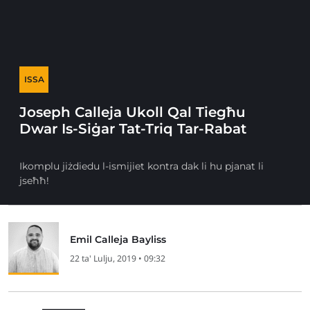
ISSA
Joseph Calleja Ukoll Qal Tiegħu
Dwar Is-Siġar Tat-Triq Tar-Rabat
Ikomplu jiżdiedu l-ismijiet kontra dak li hu pjanat li
jseħħ!
Emil Calleja Bayliss
22 ta' Lulju, 2019 • 09:32