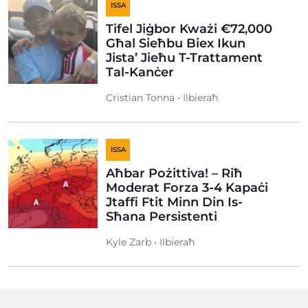
ISSA
Tifel Jiġbor Kważi €72,000
Għal Sieħbu Biex Ikun
Jista’ Jieħu T-Trattament
Tal-Kanċer
Cristian Tonna • Ilbieraħ
ISSA
Aħbar Pożittiva! – Riħ
Moderat Forza 3-4 Kapaċi
Jtaffi Ftit Minn Din Is-
Sħana Persistenti
Kyle Zarb • Ilbieraħ