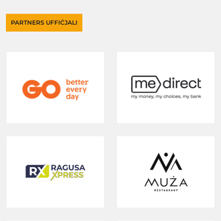
PARTNERS UFFIĊJALI