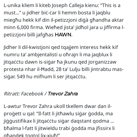
L-unika kliem li kiteb Joseph Calleja kienu: “This is a
must...” u jidher biċ-ċar li hemm bosta li jaqblu
miegħu hekk kif din il-petizzjoni diġà għandha aktar
minn 6,000 firma. Wieħed jista’ jidħol jara u jiffirma l-
petizzjoni billi jafgħas
.
HAWN
Jidher li dil-kwistjoni qed tqajjem interess hekk kif
numru ta’ ambjentalisti u oħrajn li ma jaqblux li
jitqaċċtu dawn is-siġar ħa jkunu qed jorganizzaw
protesta nhar il-Ħadd, 28 ta’ Lulju billi jintrabtu mas-
siġar. 549 hu mifhum li ser jitqaċċtu.
Ritratt: Facebook /
Trevor Zahra
L-awtur Trevor Zahra ukoll tkellem dwar dan il-
proġett u qal: “Il-fatt li jitħawlu siġar ġodda, ma
jiġġustifikax li jitqaċċtu siġar daqstant qodma ...
bħalma l-fatt li jitwieldu trabi ġodda ma jfissirx li
għandek toqtol lix-xjuħ!”