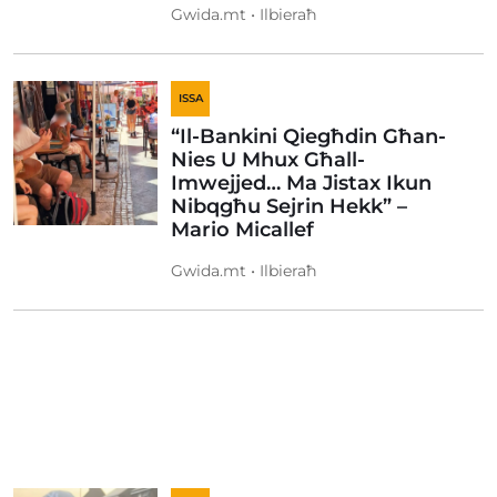
Gwida.mt • Ilbieraħ
ISSA
“Il-Bankini Qiegħdin Għan-
Nies U Mhux Għall-
Imwejjed… Ma Jistax Ikun
Nibqgħu Sejrin Hekk” –
Mario Micallef
Gwida.mt • Ilbieraħ