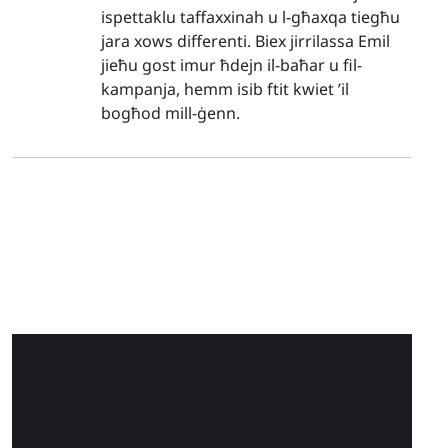
ispettaklu taffaxxinah u l-għaxqa tiegħu
jara xows differenti. Biex jirrilassa Emil
jieħu gost imur ħdejn il-baħar u fil-
kampanja, hemm isib ftit kwiet ’il
bogħod mill-ġenn.