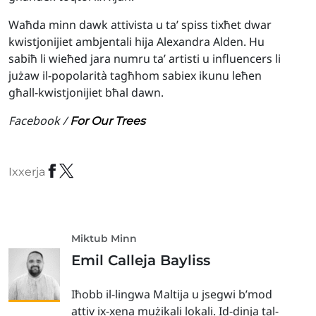
Waħda minn dawk attivista u ta’ spiss tixħet dwar
kwistjonijiet ambjentali hija Alexandra Alden. Hu
sabiħ li wieħed jara numru ta’ artisti u influencers li
jużaw il-popolarità tagħhom sabiex ikunu leħen
għall-kwistjonijiet bħal dawn.
Facebook /
For Our Trees
Ixxerja
Miktub Minn
Emil Calleja Bayliss
Iħobb il-lingwa Maltija u jsegwi b’mod
attiv ix-xena mużikali lokali. Id-dinja tal-