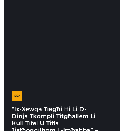
ISSA
“Ix-Xewqa Tiegħi Hi Li D-
Dinja Tkompli Titgħallem Li
Kull Tifel U Tifla
Jistħoqqilhom L-Imħabba” –