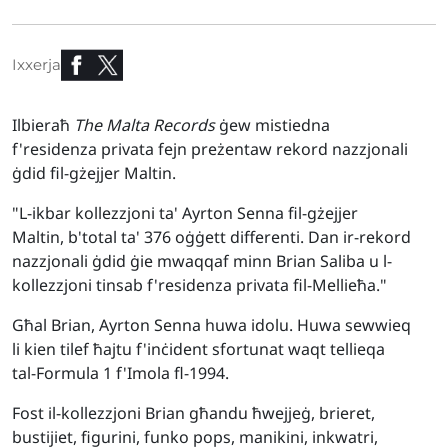
Ixxerja
Ilbieraħ
The Malta Records
ġew mistiedna
f'residenza privata fejn preżentaw rekord nazzjonali
ġdid fil-gżejjer Maltin.
"L-ikbar kollezzjoni ta' Ayrton Senna fil-gżejjer
Maltin, b'total ta' 376 oġġett differenti. Dan ir-rekord
nazzjonali ġdid ġie mwaqqaf minn Brian Saliba u l-
kollezzjoni tinsab f'residenza privata fil-Mellieħa."
Għal Brian, Ayrton Senna huwa idolu. Huwa sewwieq
li kien tilef ħajtu f'inċident sfortunat waqt tellieqa
tal-Formula 1 f'Imola fl-1994.
Fost il-kollezzjoni Brian għandu ħwejjeġ, brieret,
bustijiet, figurini, funko pops, manikini, inkwatri,