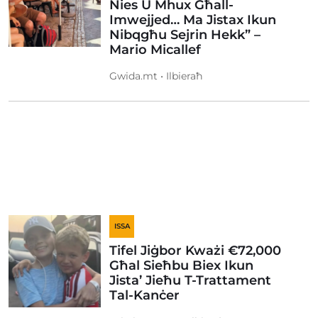
Nies U Mhux Għall-
Imwejjed… Ma Jistax Ikun
Nibqgħu Sejrin Hekk” –
Mario Micallef
Gwida.mt • Ilbieraħ
ISSA
Tifel Jiġbor Kważi €72,000
Għal Sieħbu Biex Ikun
Jista’ Jieħu T-Trattament
Tal-Kanċer