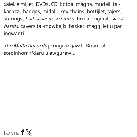
xalel, elmijiet, DVDs, CD, kotba, magna, mudelli tal-
karozzi, badges, midalji, key chains, bottijiet, tajers,
sterings,
half scale nose cones
, firma oriġinali,
wrist
bands
, cavers tal-mowbajls, basket, maggijiet u par
ingwanti.
The Malta Records
jirringrazzjaw lil Brian talli
stedinhom f'daru u awgurawlu.
Ixxerja