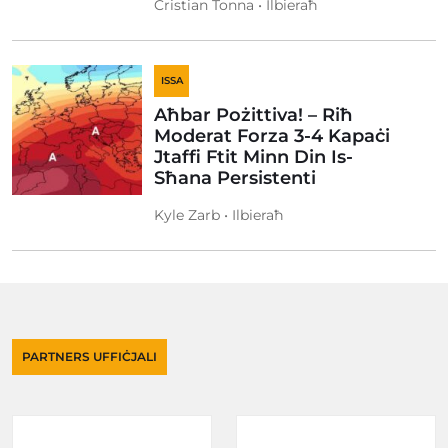
Cristian Tonna • Ilbieraħ
ISSA
Aħbar Pożittiva! – Riħ
Moderat Forza 3-4 Kapaċi
Jtaffi Ftit Minn Din Is-
Sħana Persistenti
Kyle Zarb • Ilbieraħ
PARTNERS UFFIĊJALI