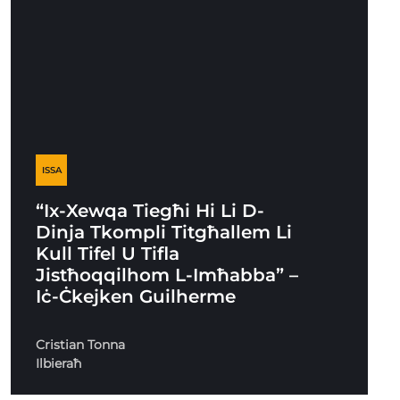
ISSA
“Ix-Xewqa Tiegħi Hi Li D-
Dinja Tkompli Titgħallem Li
Kull Tifel U Tifla
Jistħoqqilhom L-Imħabba” –
Iċ-Ċkejken Guilherme
Cristian Tonna
Ilbieraħ