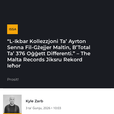
ISSA
“L-Ikbar Kollezzjoni Ta’ Ayrton
Senna Fil-Gżejjer Maltin, B’Total
Ta’ 376 Oġġett Differenti.” – The
Malta Records Jiksru Rekord
Ieħor
Prosit!
Kyle Zarb
3 ta' Ġunju, 2026 • 10:03