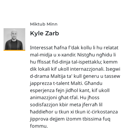
Miktub Minn
Kyle Zarb
Interessat ħafna f'dak kollu li hu relatat
mal-midja u x-xandir. Nistgħu ngħidu li
hu ffissat fid-dinja tal-ispettaklu; kemm
dik lokali kif ukoll internazzjonali. Isegwi
d-drama Maltija ta' kull ġeneru u tassew
japprezza t-talent Malti. Għandu
esperjenza fejn jidħol kant, kif ukoll
animazzjoni għat-tfal. Hu jħoss
sodisfazzjon kbir meta jferraħ lil
ħaddieħor u tkun xi tkun iċ-ċirkostanza
jipprova dejjem iżomm tbissima fuq
fommu.