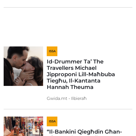
ISSA
Id-Drummer Ta’ The
Travellers Michael
Jipproponi Lill-Maħbuba
Tiegħu, Il-Kantanta
Hannah Theuma
Gwida.mt • Ilbieraħ
ISSA
“Il-Bankini Qiegħdin Għan-