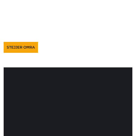
STEJJER OĦRA