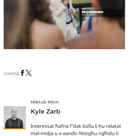
Ixxerja
Miktub Minn
Kyle Zarb
Interessat ħafna f'dak kollu li hu relatat
mal-midja u x-xandir. Nistgħu ngħidu li