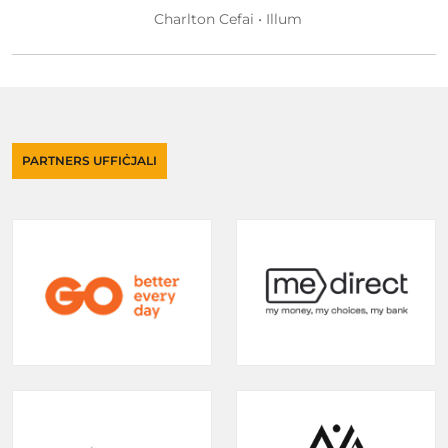
Charlton Cefai • Illum
PARTNERS UFFIĊJALI