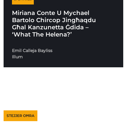
Miriana Conte U Mychael
Bartolo Chircop Jingħaqdu
Għal Kanzunetta Ġdida –
‘What The Helena?’
Emil Calleja Bayliss
Illum
STEJJER OĦRA