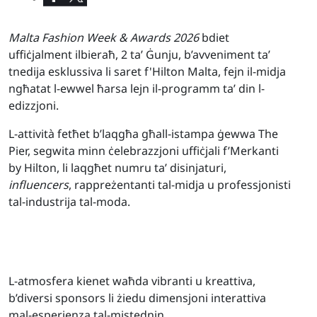
Malta Fashion Week & Awards 2026
bdiet
uffiċjalment ilbieraħ, 2 ta’ Ġunju, b’avveniment ta’
tnedija esklussiva li saret f'Hilton Malta, fejn il-midja
ngħatat l-ewwel ħarsa lejn il-programm ta’ din l-
edizzjoni.
L-attività fetħet b’laqgħa għall-istampa ġewwa The
Pier, segwita minn ċelebrazzjoni uffiċjali f’Merkanti
by Hilton, li laqgħet numru ta’ disinjaturi,
influencers
, rappreżentanti tal-midja u professjonisti
tal-industrija tal-moda.
L-atmosfera kienet waħda vibranti u kreattiva,
b’diversi sponsors li żiedu dimensjoni interattiva
mal-esperjenza tal-mistednin.