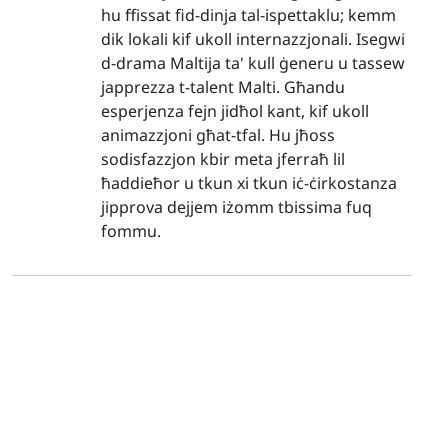
hu ffissat fid-dinja tal-ispettaklu; kemm
dik lokali kif ukoll internazzjonali. Isegwi
d-drama Maltija ta' kull ġeneru u tassew
japprezza t-talent Malti. Għandu
esperjenza fejn jidħol kant, kif ukoll
animazzjoni għat-tfal. Hu jħoss
sodisfazzjon kbir meta jferraħ lil
ħaddieħor u tkun xi tkun iċ-ċirkostanza
jipprova dejjem iżomm tbissima fuq
fommu.