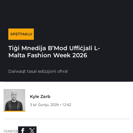
SPETTAKLU
Tiġi Mnedija B’Mod Uffiċjali L-
Malta Fashion Week 2026
Dalwaqt tasal edizzjoni oħra!
Kyle Zarb
3 ta' Ġunju, 2026 • 12:42
Ixxerja