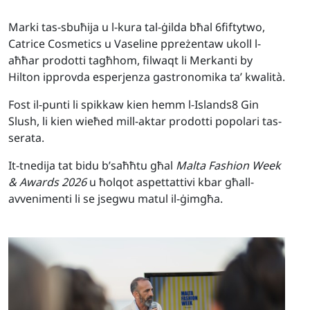
Marki tas-sbuħija u l-kura tal-ġilda bħal 6fiftytwo,
Catrice Cosmetics u Vaseline ppreżentaw ukoll l-
aħħar prodotti tagħhom, filwaqt li Merkanti by
Hilton ipprovda esperjenza gastronomika ta’ kwalità.
Fost il-punti li spikkaw kien hemm l-Islands8 Gin
Slush, li kien wieħed mill-aktar prodotti popolari tas-
serata.
It-tnedija tat bidu b’saħħtu għal
Malta Fashion Week
& Awards 2026
u ħolqot aspettattivi kbar għall-
avvenimenti li se jsegwu matul il-ġimgħa.