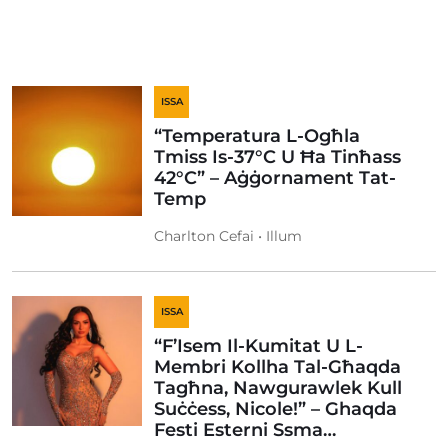
ISSA
“Temperatura L-Ogħla
Tmiss Is-37°C U Ħa Tinħass
42°C” – Aġġornament Tat-
Temp
Charlton Cefai • Illum
ISSA
“F’Isem Il-Kumitat U L-
Membri Kollha Tal-Għaqda
Tagħna, Nawgurawlek Kull
Suċċess, Nicole!” – Ghaqda
Festi Esterni Ssma…