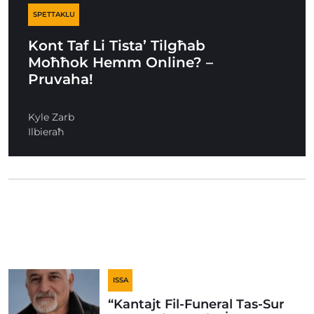
SPETTAKLU
Kont Taf Li Tista’ Tilgħab
Moħħok Hemm Online? –
Pruvaha!
Kyle Zarb
Ilbieraħ
ISSA
“Kantajt Fil-Funeral Tas-Sur