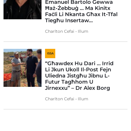
Emanuel Bartolo Ġewwa
Ħaż-Żebbuġ … Ma Kinitx
Faċli Li Nkanta Għax It-Tfal
Tiegħu Insertaw…
Charlton Cefai • Illum
ISSA
“Għawdex Hu Dari … Irrid
Li Jkun Ukoll Il-Post Fejn
Uliedna Jistgħu Jibnu L-
Futur Tagħhom U
Jirnexxu” – Dr Alex Borg
Charlton Cefai • Illum