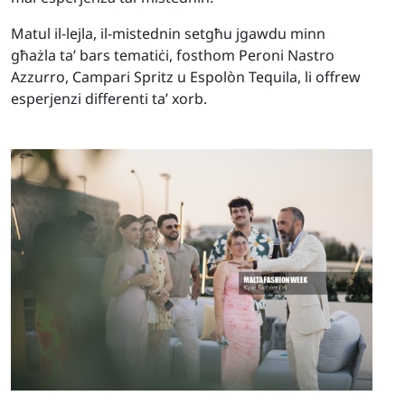
Matul il-lejla, il-mistednin setgħu jgawdu minn
għażla ta’ bars tematiċi, fosthom Peroni Nastro
Azzurro, Campari Spritz u Espolòn Tequila, li offrew
esperjenzi differenti ta’ xorb.