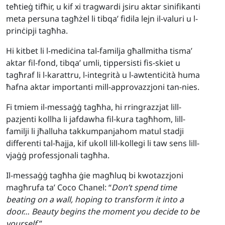
teħtieġ tifħir, u kif xi tragwardi jsiru aktar sinifikanti
meta persuna tagħżel li tibqa’ fidila lejn il-valuri u l-
prinċipji tagħha.
Hi kitbet li l-mediċina tal-familja għallmitha tisma’
aktar fil-fond, tibqa’ umli, tippersisti fis-skiet u
tagħraf li l-karattru, l-integrità u l-awtentiċità huma
ħafna aktar importanti mill-approvazzjoni tan-nies.
Fi tmiem il-messaġġ tagħha, hi rringrazzjat lill-
pazjenti kollha li jafdawha fil-kura tagħhom, lill-
familji li jħalluha takkumpanjahom matul stadji
differenti tal-ħajja, kif ukoll lill-kollegi li taw sens lill-
vjaġġ professjonali tagħha.
Il-messaġġ tagħha ġie magħluq bi kwotazzjoni
magħrufa ta’ Coco Chanel: “
Don’t spend time
beating on a wall, hoping to transform it into a
door… Beauty begins the moment you decide to be
yourself.
”