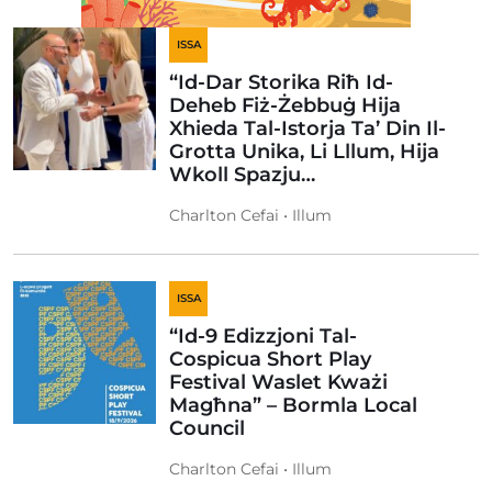
ISSA
“Id-Dar Storika Riħ Id-
Deheb Fiż-Żebbuġ Hija
Xhieda Tal-Istorja Ta’ Din Il-
Grotta Unika, Li Lllum, Hija
Wkoll Spazju…
Charlton Cefai • Illum
ISSA
“Id-9 Edizzjoni Tal-
Cospicua Short Play
Festival Waslet Kważi
Magħna” – Bormla Local
Council
Charlton Cefai • Illum