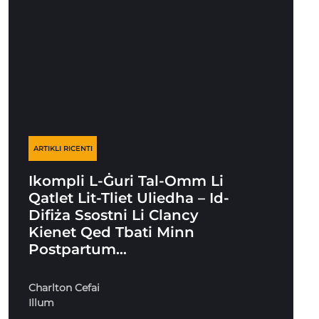
ARTIKLI RICENTI
Ikompli L-Ġuri Tal-Omm Li
Qatlet Lit-Tliet Uliedha – Id-
Difiża Ssostni Li Clancy
Kienet Qed Tbati Minn
Postpartum…
Charlton Cefai
Illum