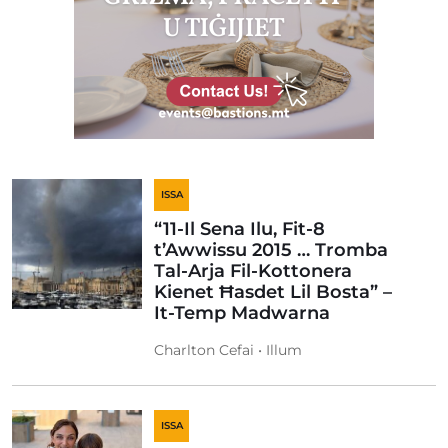
ISSA
“11-Il Sena Ilu, Fit-8
t’Awwissu 2015 … Tromba
Tal-Arja Fil-Kottonera
Kienet Ħasdet Lil Bosta” –
It-Temp Madwarna
Charlton Cefai • Illum
ISSA