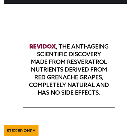
STEJJER OĦRA