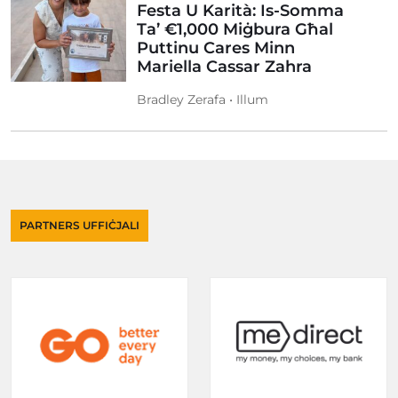
Festa U Karità: Is-Somma
Ta’ €1,000 Miġbura Għal
Puttinu Cares Minn
Mariella Cassar Zahra
Bradley Zerafa • Illum
PARTNERS UFFIĊJALI