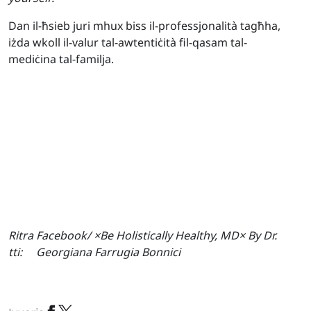
Dan il-ħsieb juri mhux biss il-professjonalità tagħha,
iżda wkoll il-valur tal-awtentiċità fil-qasam tal-
mediċina tal-familja.
Ritra
Facebook/ ×Be Holistically Healthy, MD× By Dr.
tti:
Georgiana Farrugia Bonnici