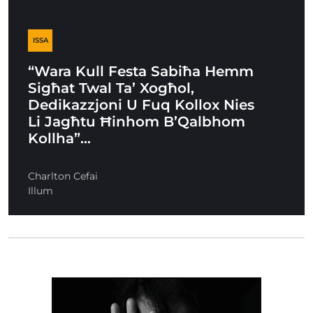
ISSA
“Wara Kull Festa Sabiħa Hemm
Sigħat Twal Ta’ Xogħol,
Dedikazzjoni U Fuq Kollox Nies
Li Jagħtu Ħinhom B’Qalbhom
Kollha”…
Charlton Cefai
Illum