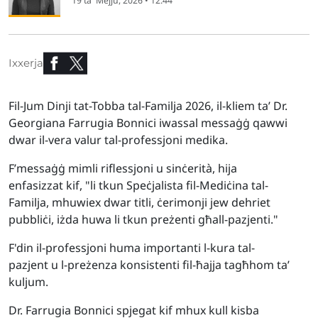
19 ta' Mejju, 2026 • 12:44
Ixxerja
Fil-Jum Dinji tat-Tobba tal-Familja 2026, il-kliem ta’ Dr.
Georgiana Farrugia Bonnici iwassal messaġġ qawwi
dwar il-vera valur tal-professjoni medika.
F’messaġġ mimli riflessjoni u sinċerità, hija
enfasizzat kif, "li tkun Speċjalista fil-Mediċina tal-
Familja, mhuwiex dwar titli, ċerimonji jew dehriet
pubbliċi, iżda huwa li tkun preżenti għall-pazjenti."
F'din il-professjoni huma importanti l-kura tal-
pazjent u l-preżenza konsistenti fil-ħajja tagħhom ta’
kuljum.
Dr. Farrugia Bonnici spjegat kif mhux kull kisba