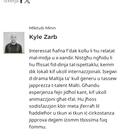
Ixxerja
Miktub Minn
Kyle Zarb
Interessat ħafna f'dak kollu li hu relatat
mal-midja u x-xandir. Nistgħu ngħidu li
hu ffissat fid-dinja tal-ispettaklu; kemm
dik lokali kif ukoll internazzjonali. Isegwi
d-drama Maltija ta' kull ġeneru u tassew
japprezza t-talent Malti. Għandu
esperjenza fejn jidħol kant, kif ukoll
animazzjoni għat-tfal. Hu jħoss
sodisfazzjon kbir meta jferraħ lil
ħaddieħor u tkun xi tkun iċ-ċirkostanza
jipprova dejjem iżomm tbissima fuq
fommu.