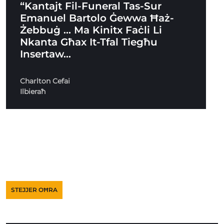
“Kantajt Fil-Funeral Tas-Sur
Emanuel Bartolo Ġewwa Ħaż-
Żebbuġ … Ma Kinitx Faċli Li
Nkanta Għax It-Tfal Tiegħu
Insertaw…
Charlton Cefai
Ilbieraħ
STEJJER OĦRA