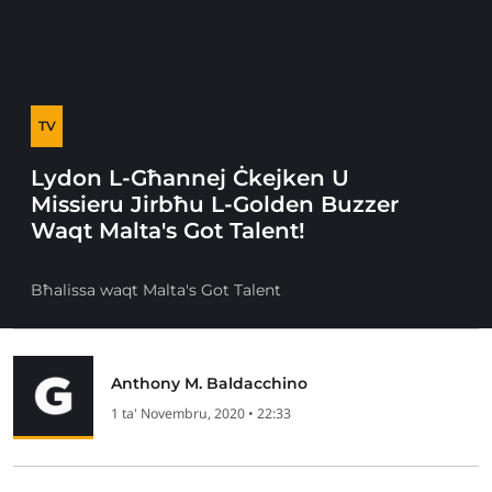
TV
Lydon L-Għannej Ċkejken U
Missieru Jirbħu L-Golden Buzzer
Waqt Malta's Got Talent!
Bħalissa waqt Malta's Got Talent
Anthony M. Baldacchino
1 ta' Novembru, 2020 • 22:33