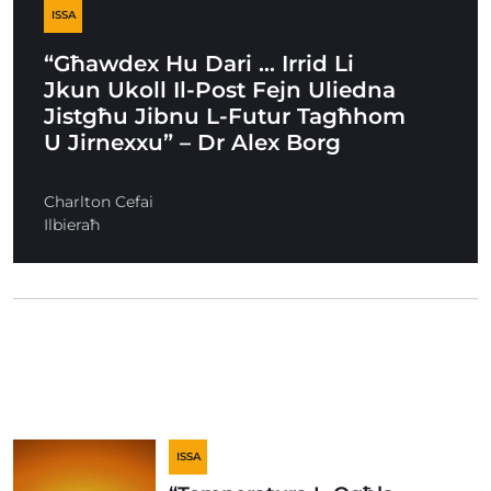
ISSA
“Għawdex Hu Dari … Irrid Li
Jkun Ukoll Il-Post Fejn Uliedna
Jistgħu Jibnu L-Futur Tagħhom
U Jirnexxu” – Dr Alex Borg
Charlton Cefai
Ilbieraħ
ISSA