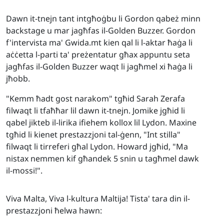
Dawn it-tnejn tant intgħoġbu li Gordon qabeż minn
backstage u mar jagħfas il-Golden Buzzer. Gordon
f'intervista ma' Gwida.mt kien qal li l-aktar ħaġa li
aċċetta l-parti ta' preżentatur għax appuntu seta
jagħfas il-Golden Buzzer waqt li jagħmel xi ħaġa li
jħobb.
"Kemm ħadt gost narakom" tgħid Sarah Zerafa
filwaqt li tfaħħar lil dawn it-tnejn. Jomike jgħid li
qabel jikteb il-lirika ifiehem kollox lil Lydon. Maxine
tgħid li kienet prestazzjoni tal-ġenn, "Int stilla"
filwaqt li tirreferi għal Lydon. Howard jgħid, "Ma
nistax nemmen kif għandek 5 snin u tagħmel dawk
il-mossi!".
Viva Malta, Viva l-kultura Maltija!
Tista' tara din il-
prestazzjoni ħelwa hawn: