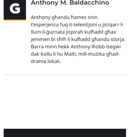
Anthony M. Baldacchino
Anthony għandu ħames snin
t’esperjenza fuq it-televiżjoni u jistqarr li
llum il-ġurnata jispirah kulħadd għax
jemmen bi sħiħ li kulħadd għandu storja.
Barra minn hekk Anthony iħobb isegwi
dak kollu li hu Malti, mill-mużika għad-
drama lokali.