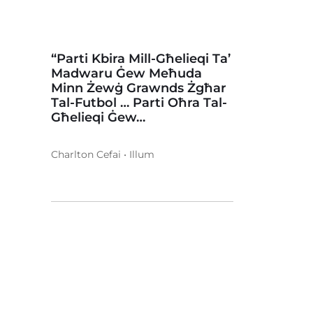
“Parti Kbira Mill-Għelieqi Ta’
Madwaru Ġew Meħuda
Minn Żewġ Grawnds Żgħar
Tal-Futbol … Parti Oħra Tal-
Għelieqi Ġew…
Charlton Cefai • Illum