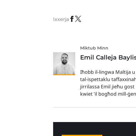
Ixxerja
Miktub Minn
Emil Calleja Bayli
Iħobb il-lingwa Maltija u
tal-ispettaklu taffaxxina
jirrilassa Emil jieħu gos
kwiet ’il bogħod mill-ġe