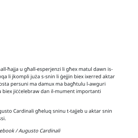
ll-ħajja u għall-esperjenzi li għex matul dawn is-
qa li jkompli juża s-snin li ġejjin biex ixerred aktar
Bosta persuni ma damux ma bagħtulu l-awguri
 biex jiċċelebraw dan il-mument importanti
sto Cardinali għeluq sninu t-tajjeb u aktar snin
si.
ebook / Augusto Cardinali