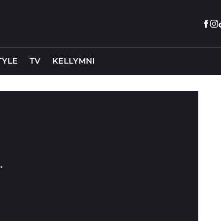
Fac
In
TYLE
TV
KELLYMNI
…