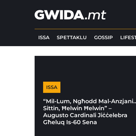
ISSA
SPETTAKLU
GOSSIP
LIFES
ISSA
“Mil-Lum, Ngħodd Mal-Anzjani
Sittin, Ħelwin Ħelwin” –
Augusto Cardinali Jiċċelebra
Għeluq Is-60 Sena