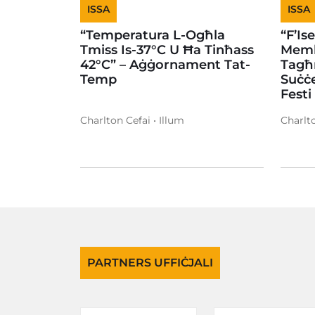
ISSA
ISSA
“Temperatura L-Ogħla
“F’Is
Tmiss Is-37°C U Ħa Tinħass
Memb
42°C” – Aġġornament Tat-
Tagħ
Temp
Suċċe
Festi
Charlton Cefai • Illum
Charlto
PARTNERS UFFIĊJALI