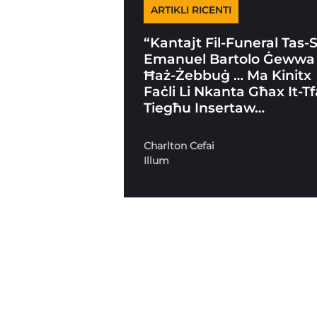
ARTIKLI RICENTI
“Kantajt Fil-Funeral Tas-
Emanuel Bartolo Ġewwa
Ħaż-Żebbuġ … Ma Kinitx
Faċli Li Nkanta Għax It-Tf
Tiegħu Insertaw…
Charlton Cefai
Illum