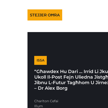
STEJJER OĦRA
ISSA
“Għawdex Hu Dari … Irrid Li Jk
Ukoll Il-Post Fejn Uliedna Jistg
Jibnu L-Futur Tagħhom U Jirne
– Dr Alex Borg
Charlton Cefai
Illum