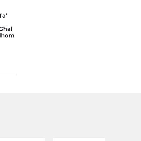
Ta’
 Għal
llhom