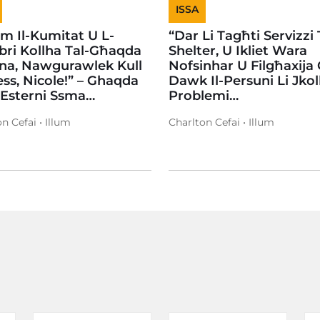
ISSA
em Il-Kumitat U L-
“Dar Li Tagħti Servizzi 
ri Kollha Tal-Għaqda
Shelter, U Ikliet Wara
na, Nawgurawlek Kull
Nofsinhar U Filgħaxija
ss, Nicole!” – Ghaqda
Dawk Il-Persuni Li Jko
 Esterni Ssma…
Problemi…
n Cefai • Illum
Charlton Cefai • Illum