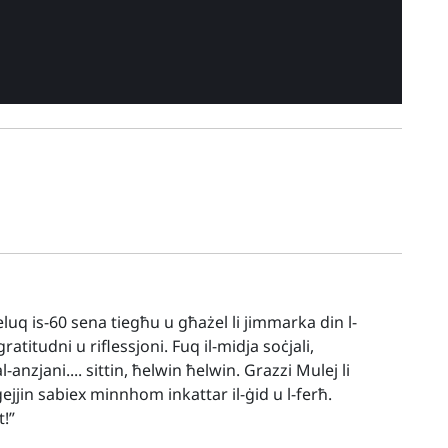
luq is-60 sena tiegħu u għażel li jimmarka din l-
titudni u riflessjoni. Fuq il-midja soċjali,
anzjani.... sittin, ħelwin ħelwin. Grazzi Mulej li
 ġejjin sabiex minnhom inkattar il-ġid u l-ferħ.
t!”