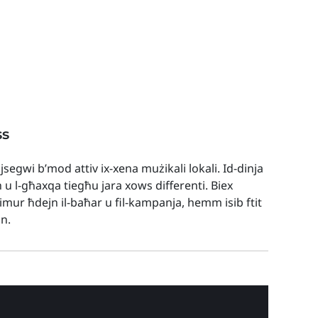
ss
 jsegwi b’mod attiv ix-xena mużikali lokali. Id-dinja
h u l-għaxqa tiegħu jara xows differenti. Biex
t imur ħdejn il-baħar u fil-kampanja, hemm isib ftit
nn.