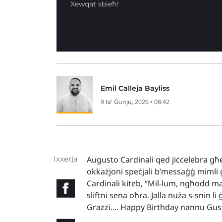
Xewqat sbieħ!
Emil Calleja Bayliss
9 ta' Ġunju, 2026 • 08:42
Ixxerja
Augusto Cardinali qed jiċċelebra għe
okkażjoni speċjali b’messaġġ mimli gra
Cardinali kiteb, “Mil-lum, ngħodd mal-
sliftni sena oħra. Jalla nuża s-snin li
Grazzi.... Happy Birthday nannu Gus