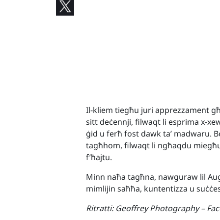
Il-kliem tiegħu juri apprezzament għa
sitt deċennji, filwaqt li esprima x-xew
ġid u ferħ fost dawk ta’ madwaru. 
tagħhom, filwaqt li ngħaqdu miegħu
f’ħajtu.
Minn naħa tagħna, nawguraw lil Augu
mimlijin saħħa, kuntentizza u suċċes
Ritratti:
Geoffrey Photography – Fac