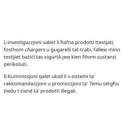
L-investigazzjoni sabet li ħafna prodotti ttestjati,
fosthom
chargers
u ġugarelli tat-trabi, fallew minn
testijiet bażiċi tas-sigurtà jew kien fihom sustanzi
perikolużi.
Il-Kummissjoni qalet ukoll li s-sistemi ta’
rakkomandazzjoni u promozzjoni ta’
Temu
setgħu
żiedu t-tixrid ta’ prodotti illegali.