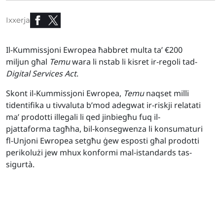
Ixxerja
Il-Kummissjoni Ewropea ħabbret multa ta’ €200
miljun għal
Temu
wara li nstab li kisret ir-regoli tad-
Digital Services Act
.
Skont il-Kummissjoni Ewropea,
Temu
naqset milli
tidentifika u tivvaluta b’mod adegwat ir-riskji relatati
ma’ prodotti illegali li qed jinbiegħu fuq il-
pjattaforma tagħha, bil-konsegwenza li konsumaturi
fl-Unjoni Ewropea setgħu ġew esposti għal prodotti
perikolużi jew mhux konformi mal-istandards tas-
sigurtà.