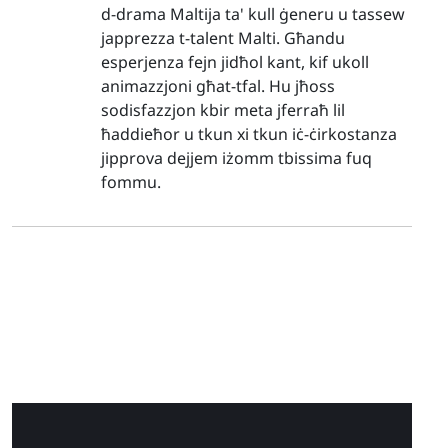
d-drama Maltija ta' kull ġeneru u tassew
japprezza t-talent Malti. Għandu
esperjenza fejn jidħol kant, kif ukoll
animazzjoni għat-tfal. Hu jħoss
sodisfazzjon kbir meta jferraħ lil
ħaddieħor u tkun xi tkun iċ-ċirkostanza
jipprova dejjem iżomm tbissima fuq
fommu.