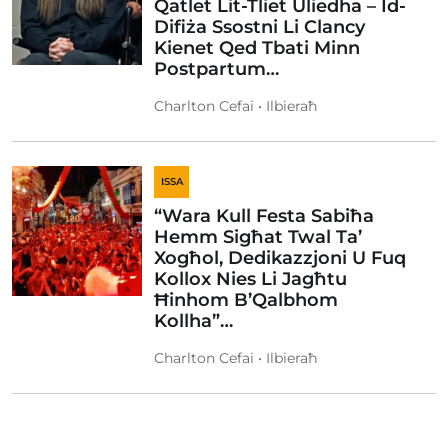
Qatlet Lit-Tliet Uliedha – Id-
Difiża Ssostni Li Clancy
Kienet Qed Tbati Minn
Postpartum…
Charlton Cefai • Ilbieraħ
ISSA
“Wara Kull Festa Sabiħa
Hemm Sigħat Twal Ta’
Xogħol, Dedikazzjoni U Fuq
Kollox Nies Li Jagħtu
Ħinhom B’Qalbhom
Kollha”…
Charlton Cefai • Ilbieraħ