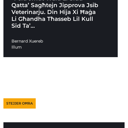
Qatta’ Sagħtejn Jipprova Jsib
Veterinarju. Din Hija Xi Ħaġa
Li Għandha Tħasseb Lil Kull
Sid Ta’…
Bernard Xuereb
Illum
STEJJER OĦRA