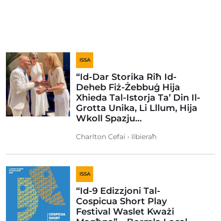
ISSA
“Id-Dar Storika Riħ Id-
Deheb Fiż-Żebbuġ Hija
Xhieda Tal-Istorja Ta’ Din Il-
Grotta Unika, Li Lllum, Hija
Wkoll Spazju…
Charlton Cefai • Ilbieraħ
ISSA
“Id-9 Edizzjoni Tal-
Cospicua Short Play
Festival Waslet Kważi