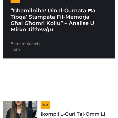
“Għamilniha! Din Il-Ġurnata Ħa
Tibqa’ Stampata Fil-Memorja
Għal Għomri Kollu” – Analise U
Mirko Jiżżewġu
Bernard Xuereb
Illum
ISSA
Ikompli L-Ġuri Tal-Omm Li