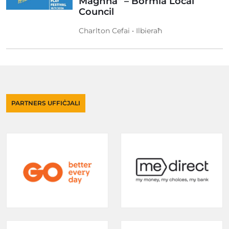
Magħna” – Bormla Local
Council
Charlton Cefai • Ilbieraħ
PARTNERS UFFIĊJALI