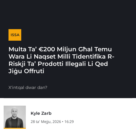
ISSA
Multa Ta’ €200 Miljun Għal Temu
Wara Li Naqset Milli Tidentifika R-
Riskji Ta’ Prodotti Illegali Li Qed
Jiġu Offruti
X'intqal dwar dan?
Kyle Zarb
28 ta' Mejju, 2026 • 16:29