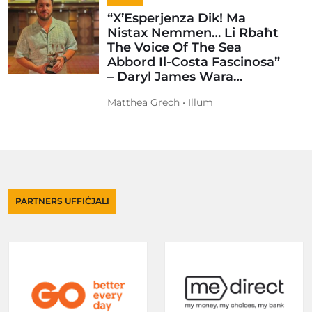
“X’Esperjenza Dik! Ma
Nistax Nemmen… Li Rbaħt
The Voice Of The Sea
Abbord Il-Costa Fascinosa”
– Daryl James Wara…
Matthea Grech • Illum
PARTNERS UFFIĊJALI