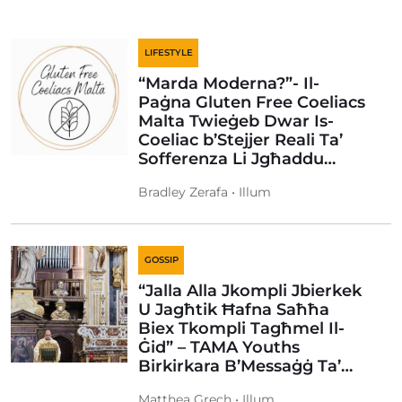
LIFESTYLE
“Marda Moderna?”- Il-
Paġna Gluten Free Coeliacs
Malta Twieġeb Dwar Is-
Coeliac b’Stejjer Reali Ta’
Sofferenza Li Jgħaddu…
Bradley Zerafa • Illum
GOSSIP
“Jalla Alla Jkompli Jbierkek
U Jagħtik Ħafna Saħħa
Biex Tkompli Tagħmel Il-
Ġid” – TAMA Youths
Birkirkara B’Messaġġ Ta’…
Matthea Grech • Illum