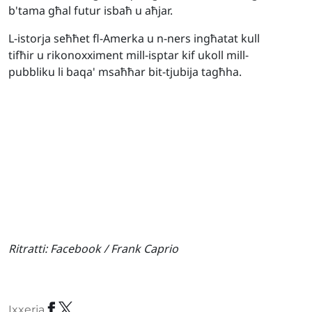
b'tama għal futur isbaħ u aħjar.
L-istorja seħħet fl-Amerka u n-ners ingħatat kull
tifħir u rikonoxximent mill-isptar kif ukoll mill-
pubbliku li baqa' msaħħar bit-tjubija tagħha.
Ritratti:
Facebook / Frank Caprio
Ixxerja