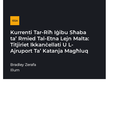
ISSA
Kurrenti Tar-Riħ Iġibu Sħaba
ta’ Rmied Tal-Etna Lejn Malta:
Titjiriet Ikkanċellati U L-
Ajruport Ta’ Katanja Magħluq
Bradley Zerafa
Illum