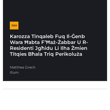
ISSA
Karozza Tinqaleb Fuq Il-Ġenb
Wara Ħabta F’Ħaż-Żabbar U R-
Residenti Jgħidu Li Ilha Żmien
Titqies Bħala Triq Perikoluża
Matthea Grech
Illum