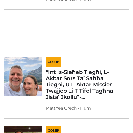
GOSSIP
“Int Is-Sieħeb Tiegħi, L-
Akbar Sors Ta’ Saħħa
Tiegħi, U L-Aktar Missier
Twajjeb Li T-Tifel Tagħna
Jista’ Jkollu”-…
Matthea Grech • Illum
GOSSIP