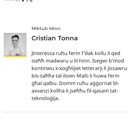
Miktub Minn
Cristian Tonna
Jinteressa ruħu ferm f'dak kollu li qed
iseħħ madwaru u lil hinn. Isegwi b'mod
kontinwu x-xogħlijiet letterarji li jissawru
bis-saħħa tal-ilsien Malti li huwa ferm
għal qalbu. Iżomm ruħu aġġornat bl-
avvanzi kollha li jseħħu fil-qasam tat-
teknoloġija.