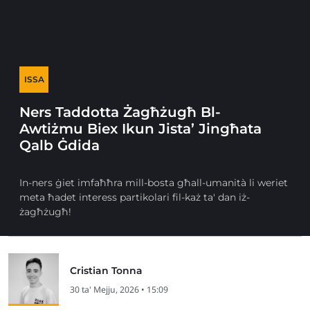
ISSA
Ners Taddotta Żagħżugħ Bl-
Awtiżmu Biex Ikun Jista’ Jingħata
Qalb Ġdida
In-ners ġiet imfaħħra mill-bosta għall-umanità li weriet
meta ħadet interess partikolari fil-każ ta' dan iż-
żagħżugħ!
Cristian Tonna
30 ta' Mejju, 2026 • 15:09