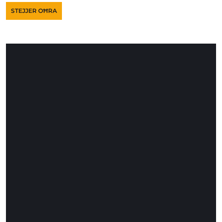
STEJJER OĦRA