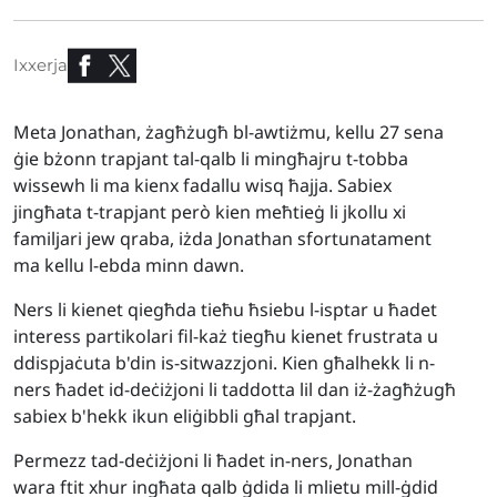
Ixxerja
Meta Jonathan, żagħżugħ bl-awtiżmu, kellu 27 sena
ġie bżonn trapjant tal-qalb li mingħajru t-tobba
wissewh li ma kienx fadallu wisq ħajja. Sabiex
jingħata t-trapjant però kien meħtieġ li jkollu xi
familjari jew qraba, iżda Jonathan sfortunatament
ma kellu l-ebda minn dawn.
Ners li kienet qiegħda tieħu ħsiebu l-isptar u ħadet
interess partikolari fil-każ tiegħu kienet frustrata u
ddispjaċuta b'din is-sitwazzjoni. Kien għalhekk li n-
ners ħadet id-deċiżjoni li taddotta lil dan iż-żagħżugħ
sabiex b'hekk ikun eliġibbli għal trapjant.
Permezz tad-deċiżjoni li ħadet in-ners, Jonathan
wara ftit xhur ingħata qalb ġdida li mlietu mill-ġdid