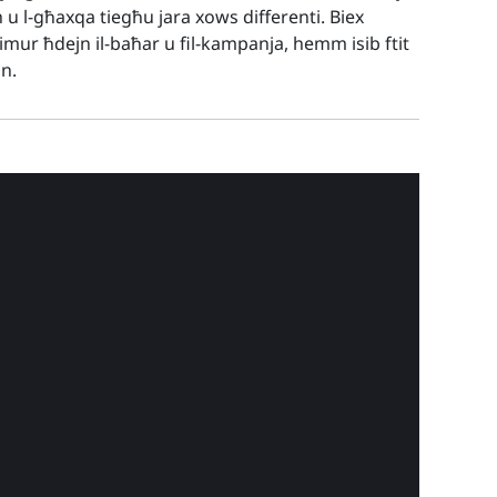
h u l-għaxqa tiegħu jara xows differenti. Biex
t imur ħdejn il-baħar u fil-kampanja, hemm isib ftit
nn.