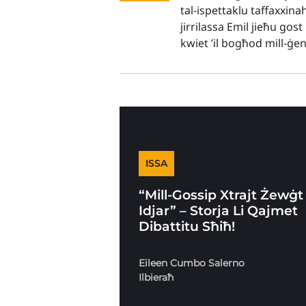
tal-ispettaklu taffaxxina
jirrilassa Emil jieħu gos
kwiet ’il bogħod mill-ġe
ISSA
“Mill-Gossip Xtrajt Żewġt
Idjar” – Storja Li Qajmet
Dibattitu Sħiħ!
Eileen Cumbo Salerno
Ilbieraħ