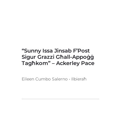
“Sunny Issa Jinsab F’Post
Sigur Grazzi Għall-Appoġġ
Tagħkom” – Ackerley Pace
Eileen Cumbo Salerno • Ilbieraħ