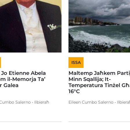
ISSA
 Jo Etienne Abela
Maltemp Jaħkem Partij
em il-Memorja Ta’
Minn Sqallija; It-
or Galea
Temperatura Tinżel Għ
16°C
 Cumbo Salerno • Ilbieraħ
Eileen Cumbo Salerno • Ilbiera