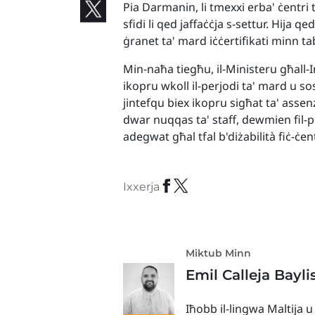
Pia Darmanin, li tmexxi erba' ċentri t
sfidi li qed jaffaċċja s-settur. Hija q
ġranet ta' mard iċċertifikati minn tab
Min-naħa tiegħu, il-Ministeru għall-
ikopru wkoll il-perjodi ta' mard u so
jintefqu biex ikopru sigħat ta' asse
dwar nuqqas ta' staff, dewmien fil-
adegwat għal tfal b'diżabilità fiċ-ċen
Ixxerja
Miktub Minn
Emil Calleja Bayli
Iħobb il-lingwa Maltija u