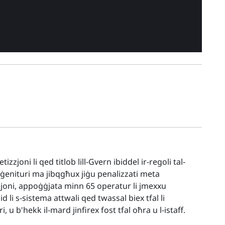
zjoni li qed titlob lill-Gvern ibiddel ir-regoli tal-
l-ġenituri ma jibqgħux jiġu penalizzati meta
zzjoni, appoġġjata minn 65 operatur li jmexxu
 li s-sistema attwali qed twassal biex tfal li
u b'hekk il-mard jinfirex fost tfal oħra u l-istaff.