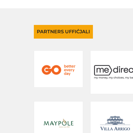
PARTNERS UFFIĊJALI