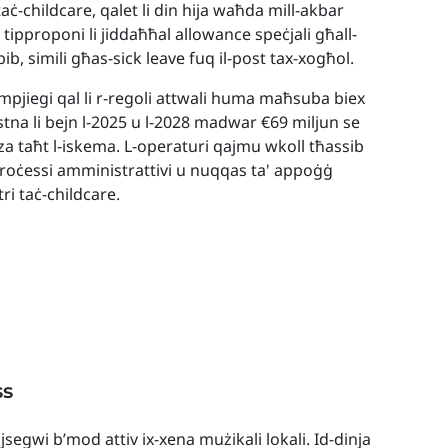
aċ-childcare, qalet li din hija waħda mill-akbar
ed tipproponi li jiddaħħal allowance speċjali għall-
ib, simili għas-sick leave fuq il-post tax-xogħol.
Impjiegi qal li r-regoli attwali huma maħsuba biex
stna li bejn l-2025 u l-2028 madwar €69 miljun se
nza taħt l-iskema. L-operaturi qajmu wkoll tħassib
proċessi amministrattivi u nuqqas ta' appoġġ
tri taċ-childcare.
ss
 jsegwi b’mod attiv ix-xena mużikali lokali. Id-dinja