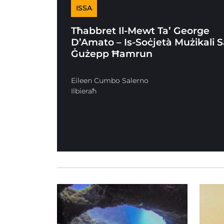
ISSA
Tħabbret Il-Mewt Ta’ George
D’Amato – Is-Soċjetà Mużikali 
Ġużepp Ħamrun
Eileen Cumbo Salerno
Ilbieraħ