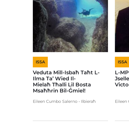
ISSA
ISSA
Veduta Mill-Isbaħ Taħt L-
L-MP
Ilma Ta’ Wied Il-
Jsell
Mielaħ Tħalli Lil Bosta
Vict
Msaħħrin Bil-Ġmiel!
Eileen Cumbo Salerno • Ilbieraħ
Eileen