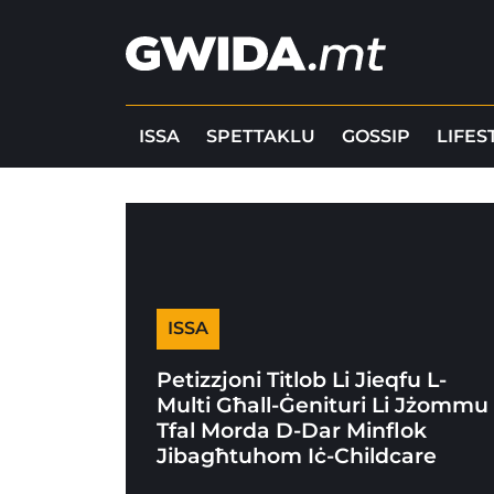
ISSA
SPETTAKLU
GOSSIP
LIFES
ISSA
Petizzjoni Titlob Li Jieqfu L-
Multi Għall-Ġenituri Li Jżommu
Tfal Morda D-Dar Minflok
Jibagħtuhom Iċ-Childcare