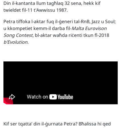
Din il-kantanta llum tagħlaq 32 sena, hekk kif
twieldet fil-11 t'Awwissu 1987.
Petra tiffoka l-aktar fuq il-ġeneri tal-RnB, Jazz u Soul;
u kkompetiet kemm-il darba fil-
Malta Eurovison
Song Contest
, bl-aktar waħda riċenti tkun fl-2018
b’Evolution
.
Kif ser tqatta’ din il-ġurnata Petra? Bħalissa hi qed