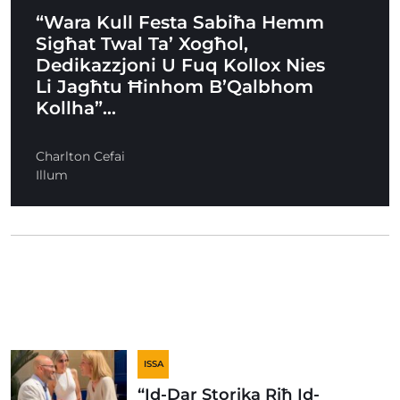
“Wara Kull Festa Sabiħa Hemm
Sigħat Twal Ta’ Xogħol,
Dedikazzjoni U Fuq Kollox Nies
Li Jagħtu Ħinhom B’Qalbhom
Kollha”…
Charlton Cefai
Illum
ISSA
“Id-Dar Storika Riħ Id-