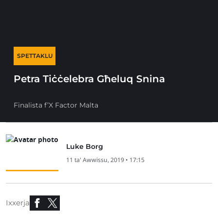
SPETTAKLU
Petra Tiċċelebra Għeluq Snina
Finalista f’X Factor Malta
Luke Borg
11 ta' Awwissu, 2019 • 17:15
Ixxerja