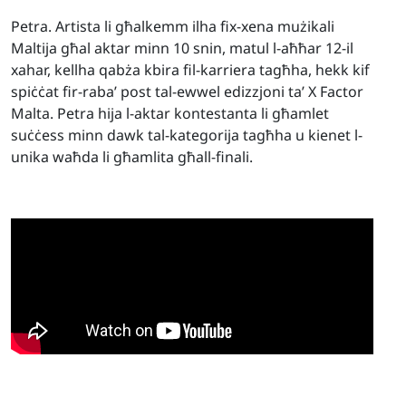
Petra. Artista li għalkemm ilha fix-xena mużikali
Maltija għal aktar minn 10 snin, matul l-aħħar 12-il
xahar, kellha qabża kbira fil-karriera tagħha, hekk kif
spiċċat fir-raba’ post tal-ewwel edizzjoni ta’ X Factor
Malta. Petra hija l-aktar kontestanta li għamlet
suċċess minn dawk tal-kategorija tagħha u kienet l-
unika waħda li għamlita għall-finali.