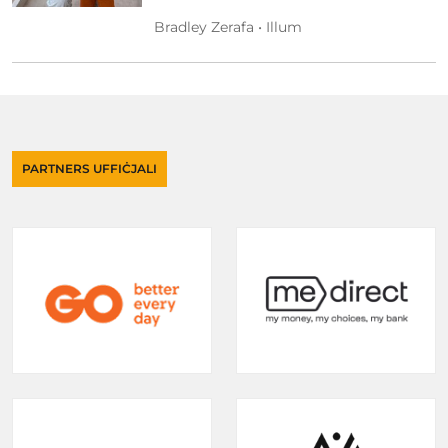
Bradley Zerafa • Illum
PARTNERS UFFIĊJALI