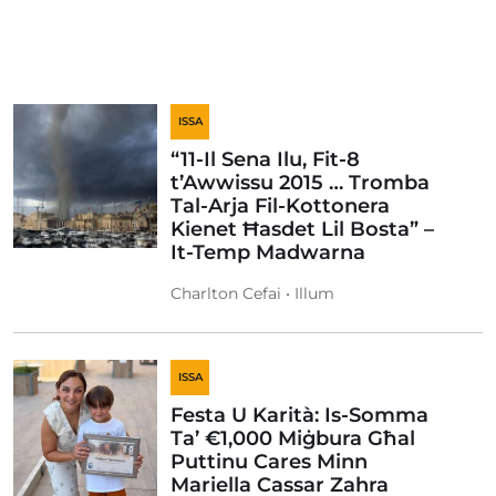
ISSA
“11-Il Sena Ilu, Fit-8
t’Awwissu 2015 … Tromba
Tal-Arja Fil-Kottonera
Kienet Ħasdet Lil Bosta” –
It-Temp Madwarna
Charlton Cefai • Illum
ISSA
Festa U Karità: Is-Somma
Ta’ €1,000 Miġbura Għal
Puttinu Cares Minn
Mariella Cassar Zahra