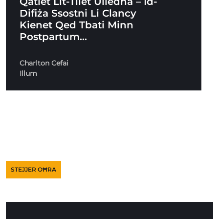
Qatlet Lit-Tliet Uliedha – Id-
Difiża Ssostni Li Clancy
Kienet Qed Tbati Minn
Postpartum…
Charlton Cefai
Illum
STEJJER OĦRA