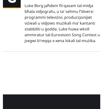
Luke Borg jaħdem fil-qasam tal-midja
bħala vidjografu, u ta’ sehmu f’diversi
programmi televiżivi, produzzjonijiet
viżwali u vidjows mużikali ma’ kantanti
stabbiliti u ġodda. Luke huwa wkoll
ammiratur tal-Eurovision Song Contest u
jsegwi b’reqqa x-xena lokali tal-mużika.