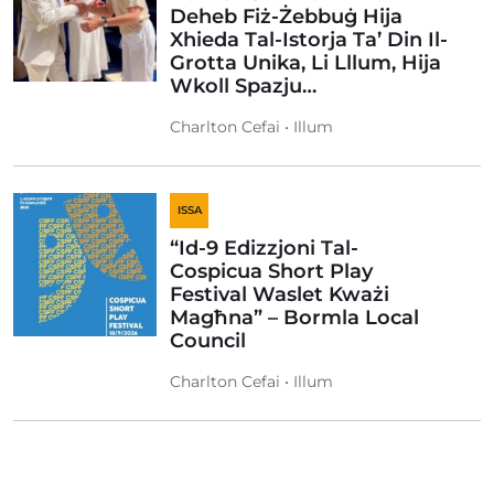
Deheb Fiż-Żebbuġ Hija
Xhieda Tal-Istorja Ta’ Din Il-
Grotta Unika, Li Lllum, Hija
Wkoll Spazju…
Charlton Cefai • Illum
ISSA
“Id-9 Edizzjoni Tal-
Cospicua Short Play
Festival Waslet Kważi
Magħna” – Bormla Local
Council
Charlton Cefai • Illum