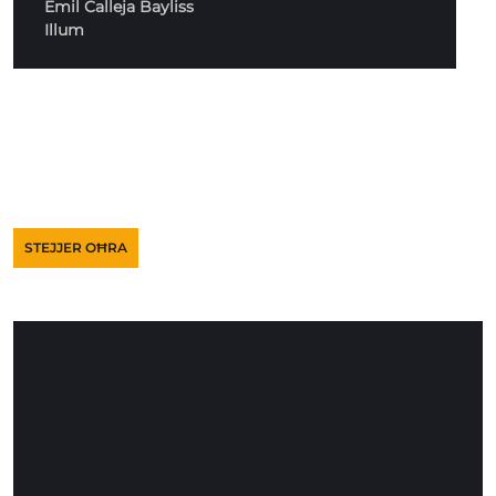
Emil Calleja Bayliss
Illum
STEJJER OĦRA