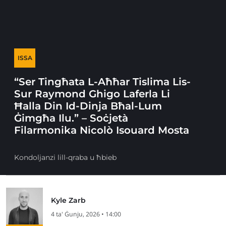
ISSA
“Ser Tingħata L-Aħħar Tislima Lis-
Sur Raymond Ghigo Laferla Li
Ħalla Din Id-Dinja Bħal-Lum
Ġimgħa Ilu.” – Soċjetà
Filarmonika Nicolò Isouard Mosta
Kondoljanzi lill-qraba u ħbieb
Kyle Zarb
4 ta' Ġunju, 2026 • 14:00