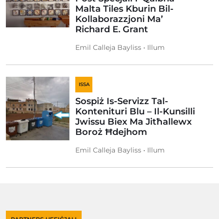
Malta Tiles Kburin Bil-
Kollaborazzjoni Ma’
Richard E. Grant
Emil Calleja Bayliss • Illum
ISSA
Sospiż Is-Servizz Tal-
Kontenituri Blu – Il-Kunsilli
Jwissu Biex Ma Jitħallewx
Boroż Ħdejhom
Emil Calleja Bayliss • Illum