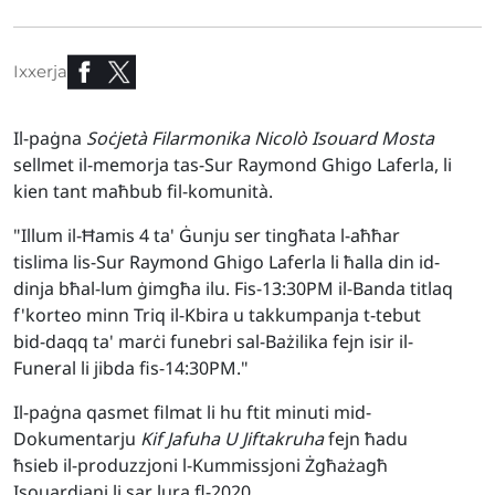
Ixxerja
Il-paġna
Soċjetà Filarmonika Nicolò Isouard Mosta
sellmet il-memorja tas-Sur Raymond Ghigo Laferla, li
kien tant maħbub fil-komunità.
"Illum il-Ħamis 4 ta' Ġunju ser tingħata l-aħħar
tislima lis-Sur Raymond Ghigo Laferla li ħalla din id-
dinja bħal-lum ġimgħa ilu. Fis-13:30PM il-Banda titlaq
f'korteo minn Triq il-Kbira u takkumpanja t-tebut
bid-daqq ta' marċi funebri sal-Bażilika fejn isir il-
Funeral li jibda fis-14:30PM."
Il-paġna qasmet filmat li hu ftit minuti mid-
Dokumentarju
Kif Jafuha U Jiftakruha
fejn ħadu
ħsieb il-produzzjoni l-Kummissjoni Żgħażagħ
Isouardjani li sar lura fl-2020.