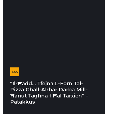
ISSA
“Il-Ħadd… Tfejna L-Forn Tal-
Pizza Għall-Aħħar Darba Mill-
Ħanut Tagħna f’Ħal Tarxien” –
Patakkus