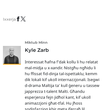
Ixxerja
Miktub Minn
Kyle Zarb
Interessat ħafna f'dak kollu li hu relatat
mal-midja u x-xandir. Nistgħu ngħidu li
hu ffissat fid-dinja tal-ispettaklu; kemm
dik lokali kif ukoll internazzjonali. Isegwi
d-drama Maltija ta' kull ġeneru u tassew
japprezza t-talent Malti. Għandu
esperjenza fejn jidħol kant, kif ukoll
animazzjoni għat-tfal. Hu jħoss
sodisfazzjon kbir meta jferraħ lil