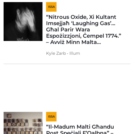
ISSA
“Nitrous Oxide, Xi Kultant
Imsejjaħ ‘Laughing Gas’…
Għal Parir Wara
Espożizzjoni, Ċempel 1774.”
– Avviż Minn Malta…
Kyle Zarb • Illum
ISSA
“Il-Madum Malti Għandu
Post Speċjali F’Qalbna” –