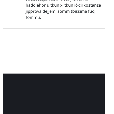
ħaddieħor u tkun xi tkun iċ-ċirkostanza
jipprova dejjem iżomm tbissima fuq
fommu.