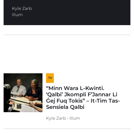
Kyle Zarb
Illum
TV
“Minn Wara L-Kwinti.
‘Qalbi’ Jkompli F’Jannar Li
Ġej Fuq Tokis” – It-Tim Tas-
Sensiela Qalbi
Kyle Zarb • Illum