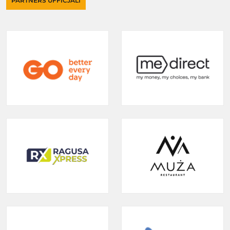
PARTNERS UFFIĊJALI