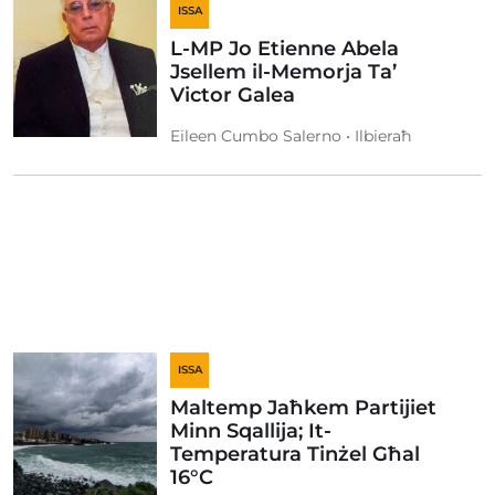
ISSA
L-MP Jo Etienne Abela
Jsellem il-Memorja Ta’
Victor Galea
Eileen Cumbo Salerno • Ilbieraħ
ISSA
Maltemp Jaħkem Partijiet
Minn Sqallija; It-
Temperatura Tinżel Għal
16°C