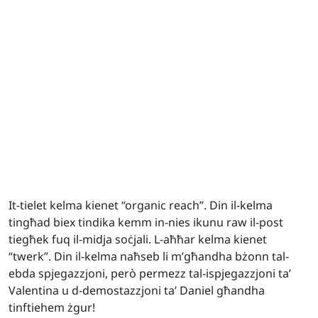
It-tielet kelma kienet “organic reach”. Din il-kelma
tingħad biex tindika kemm in-nies ikunu raw il-post
tiegħek fuq il-midja soċjali. L-aħħar kelma kienet
“twerk”. Din il-kelma naħseb li m’għandha bżonn tal-
ebda spjegazzjoni, però permezz tal-ispjegazzjoni ta’
Valentina u d-demostazzjoni ta’ Daniel għandha
tinftiehem żgur!