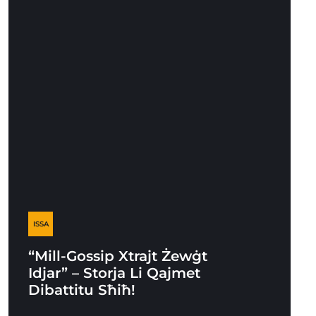
ISSA
“Mill-Gossip Xtrajt Żewġt
Idjar” – Storja Li Qajmet
Dibattitu Sħiħ!