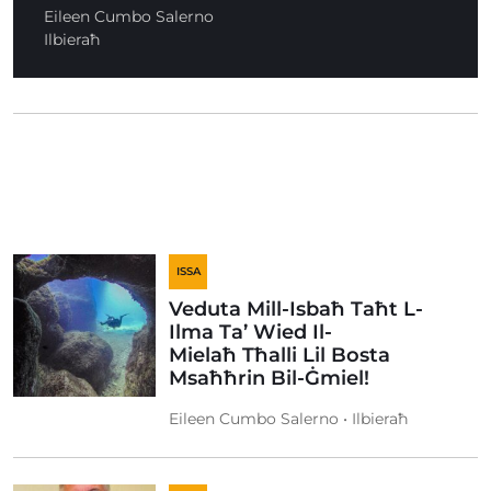
Eileen Cumbo Salerno
Ilbieraħ
ISSA
Veduta Mill-Isbaħ Taħt L-
Ilma Ta’ Wied Il-
Mielaħ Tħalli Lil Bosta
Msaħħrin Bil-Ġmiel!
Eileen Cumbo Salerno • Ilbieraħ