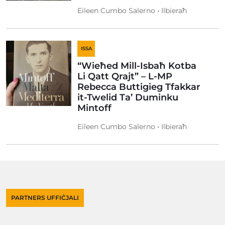
Eileen Cumbo Salerno • Ilbieraħ
ISSA
“Wieħed Mill-Isbaħ Kotba
Li Qatt Qrajt” – L-MP
Rebecca Buttigieg Tfakkar
it-Twelid Ta’ Duminku
Mintoff
Eileen Cumbo Salerno • Ilbieraħ
PARTNERS UFFIĊJALI