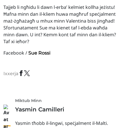
Tajjeb li ngħidu li dawn l-erba’ kelmiet kollha jeżistu!
Ħafna minn dan il-kliem huwa magħruf speċjalment
maż-żgħażagħ u mhux minn Valentina biss jingħad!
Sfortunatament Sue ma kienet taf l-ebda waħda
minn dawn. U int? Kemm kont taf minn dan il-kliem?
Taf xi ieħor?
Facebook /
Sue Rossi
Ixxerja
Miktub Minn
Yasmin Camilleri
Yasmin tħobb il-lingwi, speċjalment il-Malti.