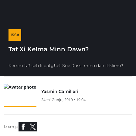
ISSA
Taf Xi Kelma Minn Dawn?
Kemm taħseb li qatgħet Sue Rossi minn dan il-kliem?
Yasmin Camilleri
24 ta' Ġunju, 2019 • 19:04
Ixxerja