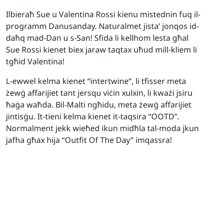
Ilbieraħ Sue u Valentina Rossi kienu mistednin fuq il-
programm Danusanday. Naturalmet jista’ jonqos id-
daħq mad-Dan u s-San! Sfida li kellhom lesta għal
Sue Rossi kienet biex jaraw taqtax uħud mill-kliem li
tgħid Valentina!
L-ewwel kelma kienet “intertwine”, li tfisser meta
żewġ affarijiet tant jersqu viċin xulxin, li kważi jsiru
ħaġa waħda. Bil-Malti ngħidu, meta żewġ affarijiet
jintisġu. It-tieni kelma kienet it-taqsira “OOTD”.
Normalment jekk wieħed ikun midħla tal-moda jkun
jafha għax hija “Outfit Of The Day” imqassra!