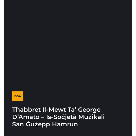
ISSA
Tħabbret Il-Mewt Ta’ George
D’Amato – Is-Soċjetà Mużikali
San Ġużepp Ħamrun