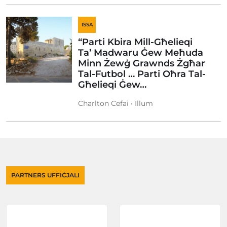
ISSA
“Parti Kbira Mill-Għelieqi
Ta’ Madwaru Ġew Meħuda
Minn Żewġ Grawnds Żgħar
Tal-Futbol … Parti Oħra Tal-
Għelieqi Ġew…
Charlton Cefai • Illum
PARTNERS UFFIĊJALI