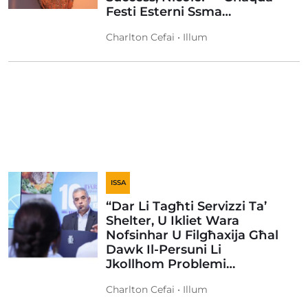
Festi Esterni Ssma…
Charlton Cefai • Illum
ISSA
“Dar Li Tagħti Servizzi Ta’
Shelter, U Ikliet Wara
Nofsinhar U Filgħaxija Għal
Dawk Il-Persuni Li
Jkollhom Problemi…
Charlton Cefai • Illum