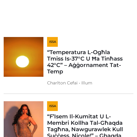
ISSA
“Temperatura L-Ogħla
Tmiss Is-37°C U Ħa Tinħass
42°C” – Aġġornament Tat-
Temp
Charlton Cefai • Illum
ISSA
“F’Isem Il-Kumitat U L-
Membri Kollha Tal-Għaqda
Tagħna, Nawgurawlek Kull
Suċċess, Nicole!” – Ghaqda