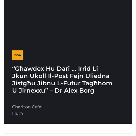
ISSA
“Għawdex Hu Dari … Irrid Li
Jkun Ukoll Il-Post Fejn Uliedna
Jistgħu Jibnu L-Futur Tagħhom
U Jirnexxu” – Dr Alex Borg
Charlton Cefai
Illum