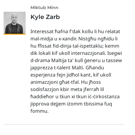
Miktub Minn
Kyle Zarb
Interessat ħafna f'dak kollu li hu relatat
mal-midja u x-xandir. Nistgħu ngħidu li
hu ffissat fid-dinja tal-ispettaklu; kemm
dik lokali kif ukoll internazzjonali. Isegwi
d-drama Maltija ta' kull ġeneru u tassew
japprezza t-talent Malti. Għandu
esperjenza fejn jidħol kant, kif ukoll
animazzjoni għat-tfal. Hu jħoss
sodisfazzjon kbir meta jferraħ lil
ħaddieħor u tkun xi tkun iċ-ċirkostanza
jipprova dejjem iżomm tbissima fuq
fommu.