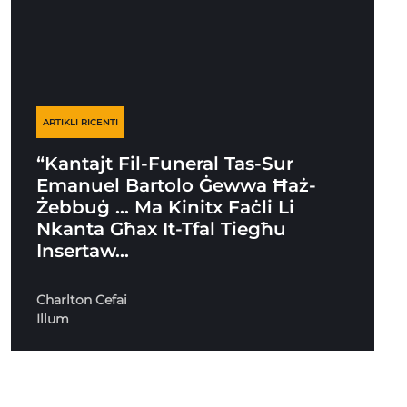
ARTIKLI RICENTI
“Kantajt Fil-Funeral Tas-Sur
Emanuel Bartolo Ġewwa Ħaż-
Żebbuġ … Ma Kinitx Faċli Li
Nkanta Għax It-Tfal Tiegħu
Insertaw…
Charlton Cefai
Illum