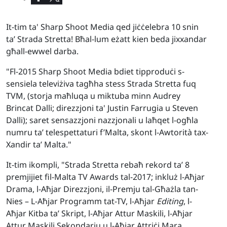
It-tim ta' Sharp Shoot Media qed jiċċelebra 10 snin
ta’ Strada Stretta! Bħal-lum eżatt kien beda jixxandar
għall-ewwel darba.
"Fl-2015 Sharp Shoot Media bdiet tipproduċi s-
sensiela televiżiva tagħha stess Strada Stretta fuq
TVM, (storja maħluqa u miktuba minn Audrey
Brincat Dalli; direzzjoni ta' Justin Farrugia u Steven
Dalli); saret sensazzjoni nazzjonali u laħqet l-ogħla
numru ta’ telespettaturi f’Malta, skont l-Awtorità tax-
Xandir ta’ Malta."
It-tim ikompli, "Strada Stretta rebaħ rekord ta’ 8
premjijiet fil-Malta TV Awards tal-2017; inkluż l-Aħjar
Drama, l-Aħjar Direzzjoni, il-Premju tal-Għażla tan-
Nies – L-Aħjar Programm tat-TV, l-Aħjar
Editing
, l-
Aħjar Kitba ta’ Skript, l-Aħjar Attur Maskili, l-Aħjar
Attur Maskili Sekondarju u l-Aħjar Attriċi Mara