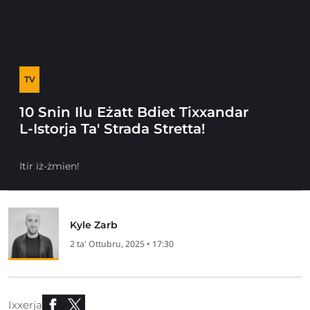
TV
10 Snin Ilu Eżatt Bdiet Tixxandar
L-Istorja Ta' Strada Stretta!
Itir iż-żmien!
Kyle Zarb
2 ta' Ottubru, 2025 • 17:30
Ixxerja