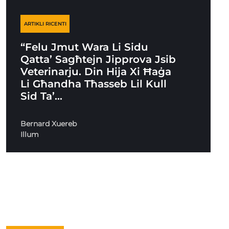
ARTIKLI RICENTI
“Felu Jmut Wara Li Sidu
Qatta’ Sagħtejn Jipprova Jsib
Veterinarju. Din Hija Xi Ħaġa
Li Għandha Tħasseb Lil Kull
Sid Ta’…
Bernard Xuereb
Illum