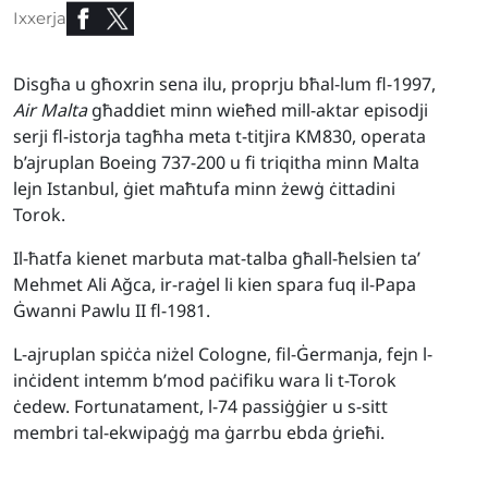
Ixxerja
Disgħa u għoxrin sena ilu, proprju bħal-lum fl-1997,
Air Malta
għaddiet minn wieħed mill-aktar episodji
serji fl-istorja tagħha meta t-titjira KM830, operata
b’ajruplan Boeing 737-200 u fi triqitha minn Malta
lejn Istanbul, ġiet maħtufa minn żewġ ċittadini
Torok.
Il-ħatfa kienet marbuta mat-talba għall-ħelsien ta’
Mehmet Ali Ağca, ir-raġel li kien spara fuq il-Papa
Ġwanni Pawlu II fl-1981.
L-ajruplan spiċċa niżel Cologne, fil-Ġermanja, fejn l-
inċident intemm b’mod paċifiku wara li t-Torok
ċedew. Fortunatament, l-74 passiġġier u s-sitt
membri tal-ekwipaġġ ma ġarrbu ebda ġrieħi.