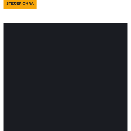
STEJJER OĦRA