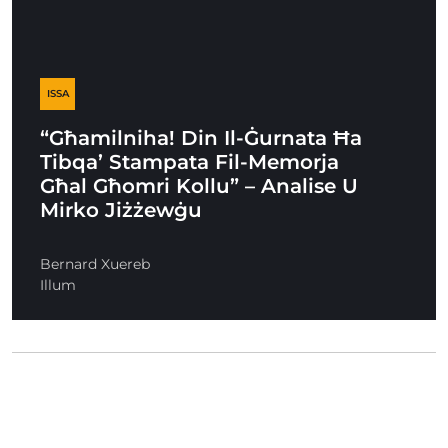
ISSA
“Għamilniha! Din Il-Ġurnata Ħa
Tibqa’ Stampata Fil-Memorja
Għal Għomri Kollu” – Analise U
Mirko Jiżżewġu
Bernard Xuereb
Illum