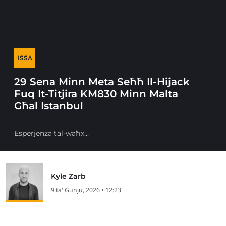
ISSA
29 Sena Minn Meta Seħħ Il-Hijack
Fuq It-Titjira KM830 Minn Malta
Għal Istanbul
Esperjenza tal-waħx...
Kyle Zarb
9 ta' Ġunju, 2026 • 12:23