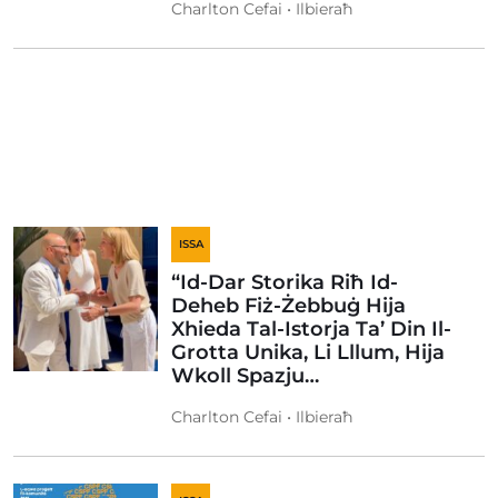
Charlton Cefai • Ilbieraħ
ISSA
“Id-Dar Storika Riħ Id-
Deheb Fiż-Żebbuġ Hija
Xhieda Tal-Istorja Ta’ Din Il-
Grotta Unika, Li Lllum, Hija
Wkoll Spazju…
Charlton Cefai • Ilbieraħ