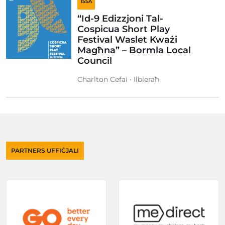
ISSA
“Id-9 Edizzjoni Tal-
Cospicua Short Play
Festival Waslet Kważi
Magħna” – Bormla Local
Council
Charlton Cefai • Ilbieraħ
PARTNERS UFFIĊJALI