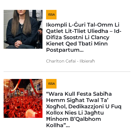
ISSA
Ikompli L-Ġuri Tal-Omm Li
Qatlet Lit-Tliet Uliedha – Id-
Difiża Ssostni Li Clancy
Kienet Qed Tbati Minn
Postpartum…
Charlton Cefai • Ilbieraħ
ISSA
“Wara Kull Festa Sabiħa
Hemm Sigħat Twal Ta’
Xogħol, Dedikazzjoni U Fuq
Kollox Nies Li Jagħtu
Ħinhom B’Qalbhom
Kollha”…