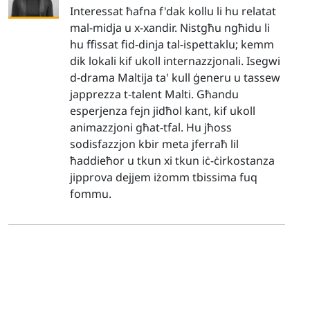
Interessat ħafna f'dak kollu li hu relatat
mal-midja u x-xandir. Nistgħu ngħidu li
hu ffissat fid-dinja tal-ispettaklu; kemm
dik lokali kif ukoll internazzjonali. Isegwi
d-drama Maltija ta' kull ġeneru u tassew
japprezza t-talent Malti. Għandu
esperjenza fejn jidħol kant, kif ukoll
animazzjoni għat-tfal. Hu jħoss
sodisfazzjon kbir meta jferraħ lil
ħaddieħor u tkun xi tkun iċ-ċirkostanza
jipprova dejjem iżomm tbissima fuq
fommu.