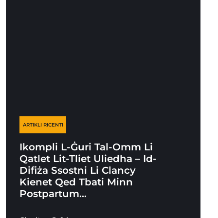
ARTIKLI RICENTI
Ikompli L-Ġuri Tal-Omm Li
Qatlet Lit-Tliet Uliedha – Id-
Difiża Ssostni Li Clancy
Kienet Qed Tbati Minn
Postpartum…