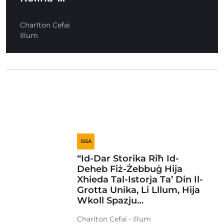
Charlton Cefai
Illum
ISSA
“Id-Dar Storika Riħ Id-
Deheb Fiż-Żebbuġ Hija
Xhieda Tal-Istorja Ta’ Din Il-
Grotta Unika, Li Lllum, Hija
Wkoll Spazju…
Charlton Cefai • Illum