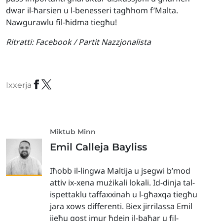
dwar il-ħarsien u l-benesseri tagħhom f’Malta.
Nawgurawlu fil-ħidma tiegħu!
Ritratti:
Facebook / Partit Nazzjonalista
Ixxerja
Miktub Minn
Emil Calleja Bayliss
Iħobb il-lingwa Maltija u jsegwi b’mod
attiv ix-xena mużikali lokali. Id-dinja tal-
ispettaklu taffaxxinah u l-għaxqa tiegħu
jara xows differenti. Biex jirrilassa Emil
jieħu gost imur ħdejn il-baħar u fil-