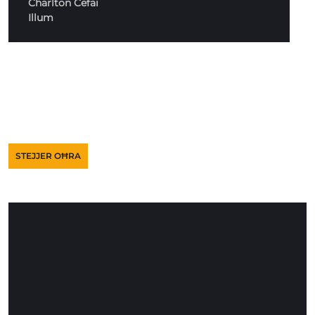
Charlton Cefai
Illum
STEJJER OĦRA