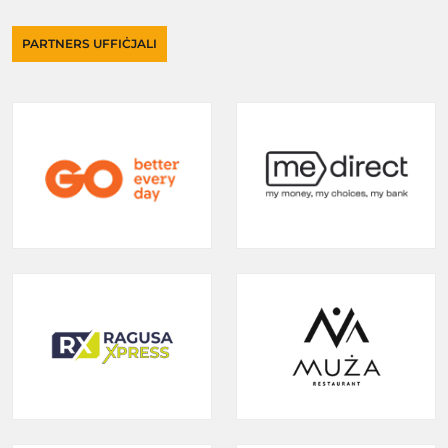
PARTNERS UFFIĊJALI