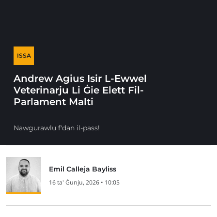
ISSA
Andrew Agius Isir L-Ewwel
Veterinarju Li Ġie Elett Fil-
Parlament Malti
Nawgurawlu f'dan il-pass!
Emil Calleja Bayliss
16 ta' Ġunju, 2026 • 10:05