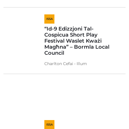
ISSA
“Id-9 Edizzjoni Tal-
Cospicua Short Play
Festival Waslet Kważi
Magħna” – Bormla Local
Council
Charlton Cefai • Illum
ISSA