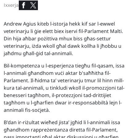
Ixxerja
Andrew Agius kiteb l-istorja hekk kif sar l-ewwel
veterinarju li ġie elett biex iservi fil-Parlament Malti.
Din hija aħbar pożittiva mhux biss għas-settur
veterinarju, iżda wkoll għal dawk kollha li jħobbu u
jaħdmu għall-ġid tal-annimali.
Bil-kompetenza u l-esperjenza tiegħu fil-qasam, issa
l-annimali għandhom vuċi aktar b'saħħitha fil-
Parlament. Il-ħidma ta’ veterinarju tmur lil hinn mill-
kura tal-annimali, u tinkludi wkoll il-promozzjoni tal-
benesseri tagħhom, il-protezzjoni tad-drittijiet
tagħhom u l-għarfien dwar ir-responsabbiltà lejn l-
annimali fis-soċjetà.
B'dan ir-riżultat wieħed jista’ jgħid li l-annimali issa
għandhom rappreżentanza diretta fil-Parlament,
pass importanti għal aktar diskussjoni u għarfien