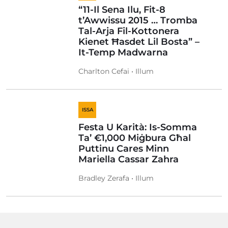
“11-Il Sena Ilu, Fit-8
t’Awwissu 2015 … Tromba
Tal-Arja Fil-Kottonera
Kienet Ħasdet Lil Bosta” –
It-Temp Madwarna
Charlton Cefai • Illum
ISSA
Festa U Karità: Is-Somma
Ta’ €1,000 Miġbura Għal
Puttinu Cares Minn
Mariella Cassar Zahra
Bradley Zerafa • Illum