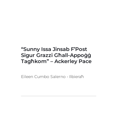
“Sunny Issa Jinsab F’Post
Sigur Grazzi Għall-Appoġġ
Tagħkom” – Ackerley Pace
Eileen Cumbo Salerno • Ilbieraħ