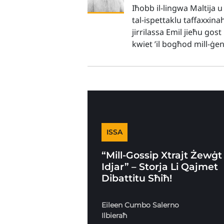
Iħobb il-lingwa Maltija u
tal-ispettaklu taffaxxina
jirrilassa Emil jieħu gos
kwiet ’il bogħod mill-ġe
ISSA
“Mill-Gossip Xtrajt Żewġt
Idjar” – Storja Li Qajmet
Dibattitu Sħiħ!
Eileen Cumbo Salerno
Ilbieraħ