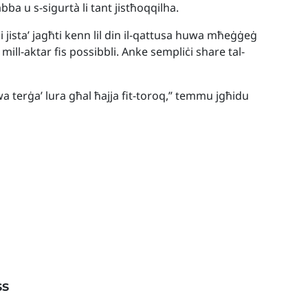
bba u s-sigurtà li tant jistħoqqilha.
 li jista’ jagħti kenn lil din il-qattusa huwa mħeġġeġ
ll-aktar fis possibbli. Anke sempliċi share tal-
lwa terġa’ lura għal ħajja fit-toroq,” temmu jgħidu
ss