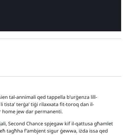
sien tal-annimali qed tappella b’urġenza lill-
 tista’ terġa’ tiġi rilaxxata fit-toroq dan il-
er home jew dar permanenti.
jali, Second Chance spjegaw kif il-qattusa għamlet
rieħ tagħha f’ambjent sigur ġewwa, iżda issa qed