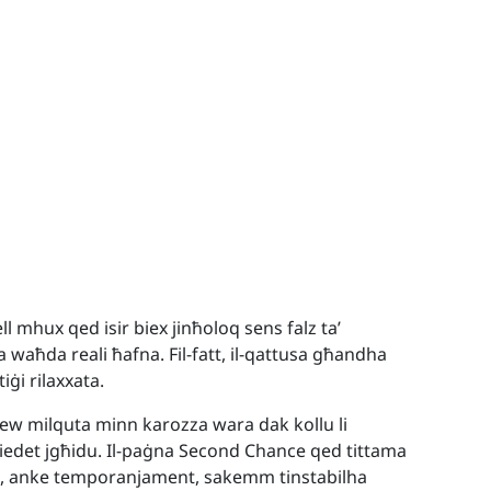
ll mhux qed isir biex jinħoloq sens falz ta’
a waħda reali ħafna. Fil-fatt, il-qattusa għandha
iġi rilaxxata.
a jew milquta minn karozza wara dak kollu li
iedet jgħidu. Il-paġna Second Chance qed tittama
home, anke temporanjament, sakemm tinstabilha