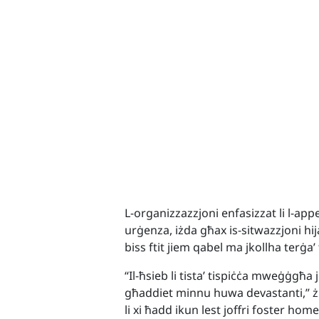
L-organizzazzjoni enfasizzat li l-appe
urġenza, iżda għax is-sitwazzjoni hij
biss ftit jiem qabel ma jkollha terġa’ t
“Il-ħsieb li tista’ tispiċċa mweġġgħ
għaddiet minnu huwa devastanti,” ż
li xi ħadd ikun lest joffri foster 