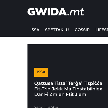
ISSA
SPETTAKLU
GOSSIP
LIFES
ISSA
Qattusa Tista’ Terġa’ Tispiċċa
Fit-Triq Jekk Ma Tinstabilhiex
Dar Fi Żmien Ftit Jiem
Xerrdu l-aħbar!