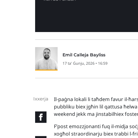
Emil Calleja Bayliss
17 ta' Ġunju, 2026 • 16:59
Ixxerja
Il-paġna lokali li taħdem favur il-ħar
pubbliku biex jgħin lil qattusa ħelwa li
weekend jekk ma jinstabilhiex fost
F’post emozzjonanti fuq il-midja soċ
xogħol straordinarju biex trabbi l-f