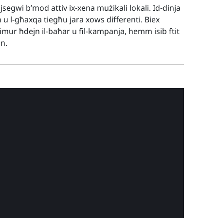
 jsegwi b’mod attiv ix-xena mużikali lokali. Id-dinja
h u l-għaxqa tiegħu jara xows differenti. Biex
t imur ħdejn il-baħar u fil-kampanja, hemm isib ftit
nn.