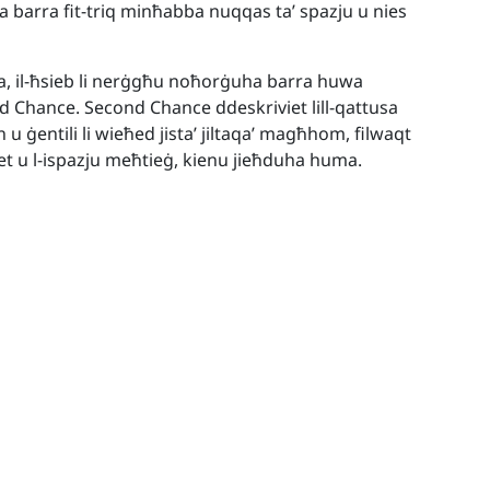
iċċa barra fit-triq minħabba nuqqas ta’ spazju u nies
a, il-ħsieb li nerġgħu noħorġuha barra huwa
ond Chance. Second Chance ddeskriviet lill-qattusa
u ġentili li wieħed jista’ jiltaqa’ magħhom, filwaqt
tajiet u l-ispazju meħtieġ, kienu jieħduha huma.