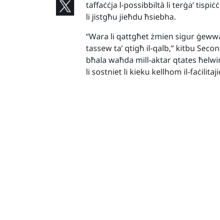
taffaċċja l-possibbiltà li terġa’ tisp
li jistgħu jieħdu ħsiebha.
“Wara li qattgħet żmien sigur ġeww
tassew ta’ qtigħ il-qalb,” kitbu Sec
bħala waħda mill-aktar qtates ħelwin 
li sostniet li kieku kellhom il-faċili