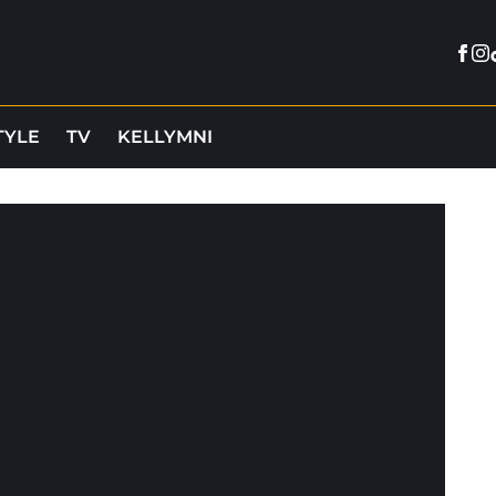
Fac
In
TYLE
TV
KELLYMNI