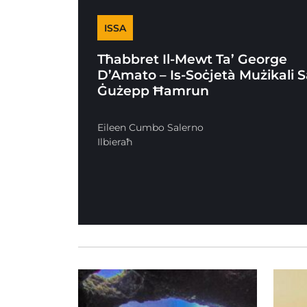
ISSA
Tħabbret Il-Mewt Ta’ George
D’Amato – Is-Soċjetà Mużikali 
Ġużepp Ħamrun
Eileen Cumbo Salerno
Ilbieraħ