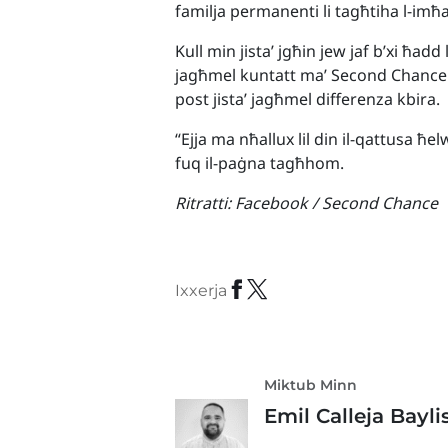
familja permanenti li tagħtiha l-imħa
Kull min jista’ jgħin jew jaf b’xi ħadd
jagħmel kuntatt ma’ Second Chance mi
post jista’ jagħmel differenza kbira.
“Ejja ma nħallux lil din il-qattusa ħe
fuq il-paġna tagħhom.
Ritratti:
Facebook / Second Chance
Ixxerja
Miktub Minn
Emil Calleja Bayli