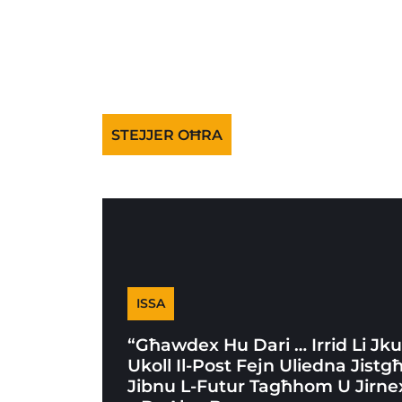
STEJJER OĦRA
ISSA
“Għawdex Hu Dari … Irrid Li Jk
Ukoll Il-Post Fejn Uliedna Jistg
Jibnu L-Futur Tagħhom U Jirne