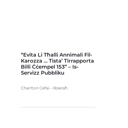
“Evita Li Tħalli Annimali Fil-
Karozza … Tista’ Tirrapporta
Billi Ċċempel 153” – Is-
Servizz Pubbliku
Charlton Cefai • Ilbieraħ