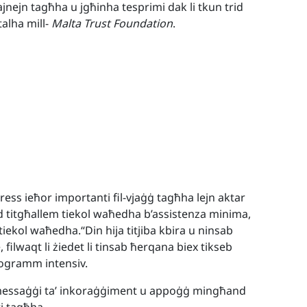
ajnejn tagħha u jgħinha tesprimi dak li tkun trid
talha mill-
Malta Trust Foundation
.
ess ieħor importanti fil-vjaġġ tagħha lejn aktar
ed titgħallem tiekol waħedha b’assistenza minima,
 tiekol waħedha.“Din hija titjiba kbira u ninsab
, filwaqt li żiedet li tinsab ħerqana biex tikseb
programm intensiv.
 messaġġi ta’ inkoraġġiment u appoġġ mingħand