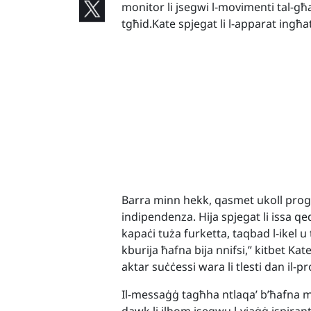
monitor li jsegwi l-movimenti tal-għ
tgħid.Kate spjegat li l-apparat ingħa
Barra minn hekk, qasmet ukoll progr
indipendenza. Hija spjegat li issa q
kapaċi tuża furketta, taqbad l-ikel u
kburija ħafna bija nnifsi,” kitbet Kate
aktar suċċessi wara li tlesti dan il-
Il-messaġġ tagħha ntlaqa’ b’ħafna