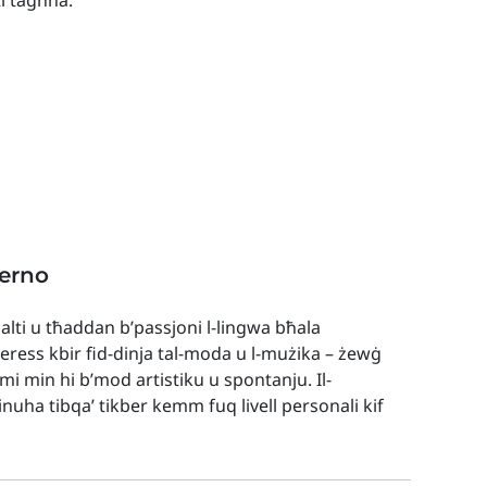
ti tagħha.
erno
Malti u tħaddan b’passjoni l-lingwa bħala
eress kbir fid-dinja tal-moda u l-mużika – żewġ
mi min hi b’mod artistiku u spontanju. Il-
inuha tibqa’ tikber kemm fuq livell personali kif