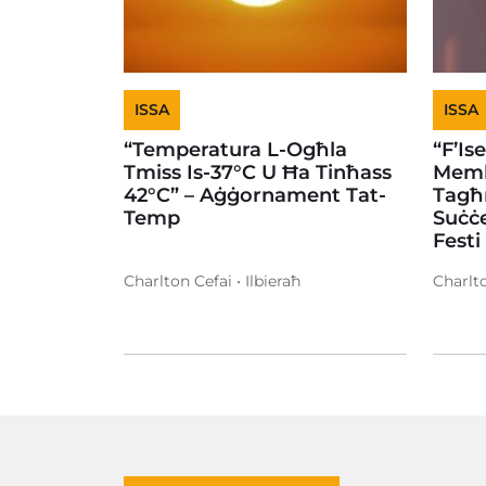
ISSA
ISSA
“Temperatura L-Ogħla
“F’Is
Tmiss Is-37°C U Ħa Tinħass
Memb
42°C” – Aġġornament Tat-
Tagħ
Temp
Suċċe
Festi
Charlton Cefai • Ilbieraħ
Charlto