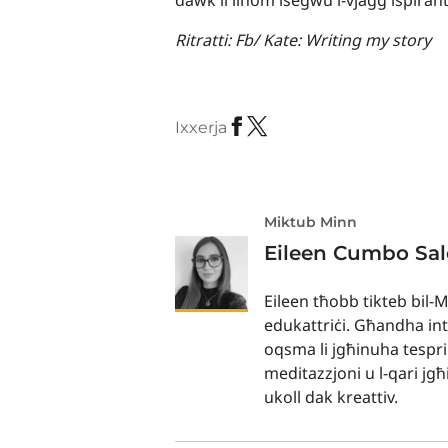
dawk li ilhom isegwu l-vjaġġ ispiran
Ritratti:
Fb/ Kate: Writing my story
Ixxerja
Miktub Minn
Eileen Cumbo Sal
Eileen tħobb tikteb bil-
edukattriċi. Għandha int
oqsma li jgħinuha tespri
meditazzjoni u l-qari jgħ
ukoll dak kreattiv.