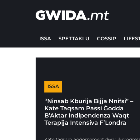
ISSA
SPETTAKLU
GOSSIP
LIFES
ISSA
“Ninsab Kburija Bijja Nnifsi” –
Kate Taqsam Passi Ġodda
B’Aktar Indipendenza Waqt
Terapija Intensiva F’Londra
Kate taqsam aġġornament dwar il-progres