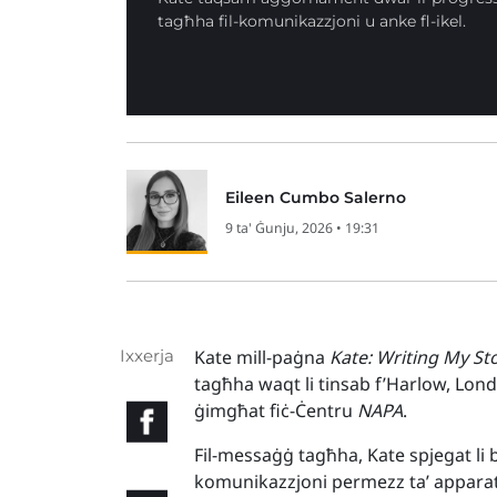
tagħha fil-komunikazzjoni u anke fl-ikel.
Eileen Cumbo Salerno
9 ta' Ġunju, 2026 • 19:31
Ixxerja
Kate mill-paġna
Kate: Writing My St
tagħha waqt li tinsab f’Harlow, Londr
ġimgħat fiċ-Ċentru
NAPA
.
Fil-messaġġ tagħha, Kate spjegat li
komunikazzjoni permezz ta’ appar