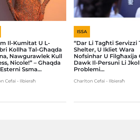
ISSA
em Il-Kumitat U L-
“Dar Li Tagħti Servizzi 
ri Kollha Tal-Għaqda
Shelter, U Ikliet Wara
na, Nawgurawlek Kull
Nofsinhar U Filgħaxija
ss, Nicole!” – Ghaqda
Dawk Il-Persuni Li Jko
 Esterni Ssma…
Problemi…
n Cefai • Ilbieraħ
Charlton Cefai • Ilbieraħ