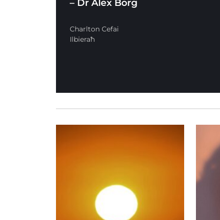
– Dr Alex Borg
Charlton Cefai
Ilbieraħ