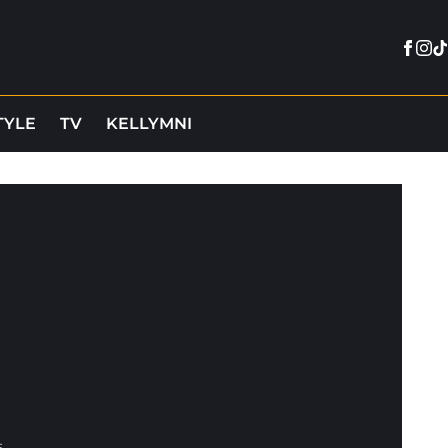
Face
Ins
Ti
TYLE
TV
KELLYMNI
s