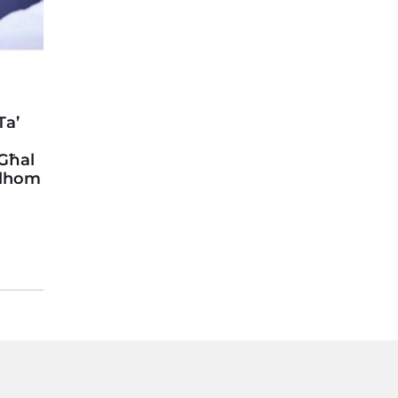
Ta’
 Għal
llhom