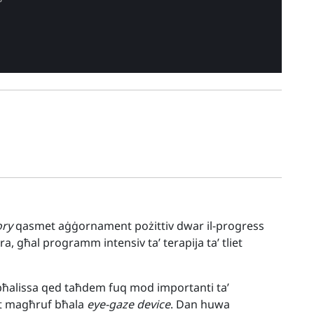
ory
qasmet aġġornament pożittiv dwar il-progress
a, għal programm intensiv ta’ terapija ta’ tliet
 bħalissa qed taħdem fuq mod importanti ta’
at magħruf bħala
eye-gaze device
. Dan huwa