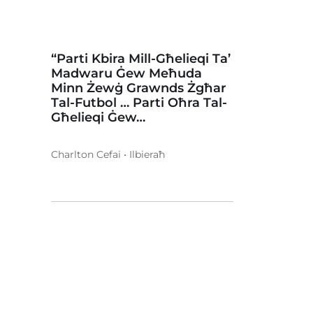
“Parti Kbira Mill-Għelieqi Ta’
Madwaru Ġew Meħuda
Minn Żewġ Grawnds Żgħar
Tal-Futbol … Parti Oħra Tal-
Għelieqi Ġew…
Charlton Cefai • Ilbieraħ