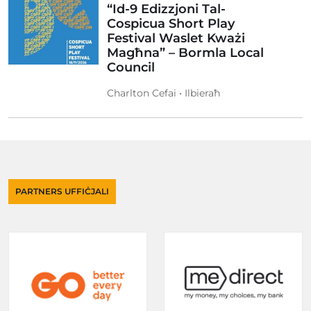
“Id-9 Edizzjoni Tal-
Cospicua Short Play
Festival Waslet Kważi
Magħna” – Bormla Local
Council
Charlton Cefai • Ilbieraħ
PARTNERS UFFIĊJALI