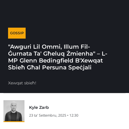
GOSSIP
"Awguri Lil Ommi, Illum Fil-
Ġurnata Ta' Għeluq Żmienha" – L-
MP Glenn Bedingfield B'Xewqat
Sbieħ Għal Persuna Speċjali
Xewqat sbieħ!
Kyle Zarb
23 ta' Settembru, 2025 • 12:30