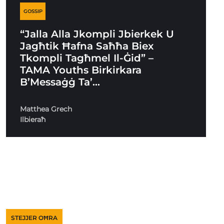
GOSSIP
“Jalla Alla Jkompli Jbierkek U
Jagħtik Ħafna Saħħa Biex
Tkompli Tagħmel Il-Ġid” –
TAMA Youths Birkirkara
B’Messaġġ Ta’…
Matthea Grech
Ilbieraħ
STEJJER OĦRA