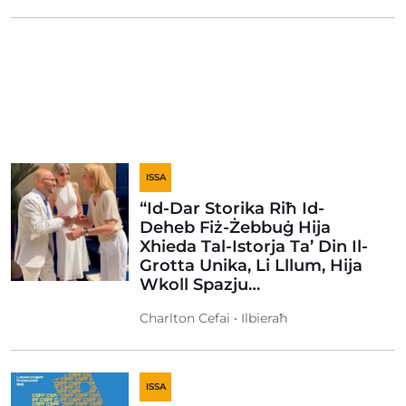
ISSA
“Id-Dar Storika Riħ Id-
Deheb Fiż-Żebbuġ Hija
Xhieda Tal-Istorja Ta’ Din Il-
Grotta Unika, Li Lllum, Hija
Wkoll Spazju…
Charlton Cefai • Ilbieraħ
ISSA