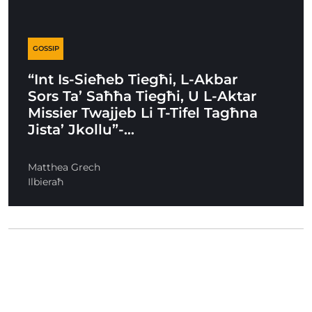
GOSSIP
“Int Is-Sieħeb Tiegħi, L-Akbar
Sors Ta’ Saħħa Tiegħi, U L-Aktar
Missier Twajjeb Li T-Tifel Tagħna
Jista’ Jkollu”-…
Matthea Grech
Ilbieraħ