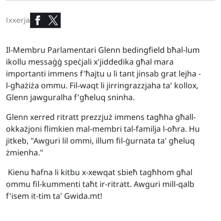
Ixxerja
Il-Membru Parlamentari Glenn bedingfield bħal-lum
ikollu messaġġ speċjali x'jiddedika għal mara
importanti immens f'ħajtu u li tant jinsab grat lejha -
l-għażiża ommu. Fil-waqt li jirringrazzjaha ta' kollox,
Glenn jawguralha f'għeluq sninha.
Glenn xerred ritratt prezzjuż immens tagħha għall-
okkażjoni flimkien mal-membri tal-familja l-oħra. Hu
jitkeb, "Awguri lil ommi, illum fil-ġurnata ta' għeluq
żmienha."
Kienu ħafna li kitbu x-xewqat sbieħ tagħhom għal
ommu fil-kummenti taħt ir-ritratt. Awguri mill-qalb
f'isem it-tim ta' Gwida.mt!