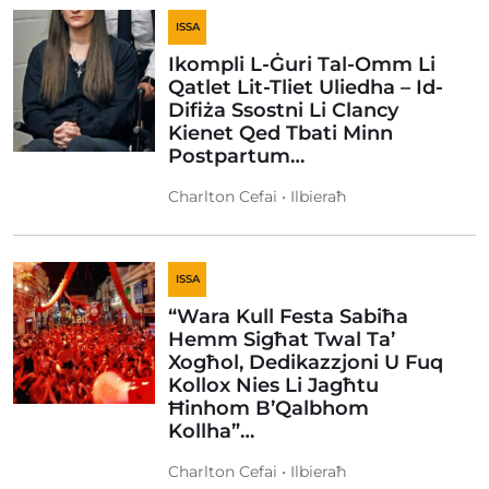
ISSA
Ikompli L-Ġuri Tal-Omm Li
Qatlet Lit-Tliet Uliedha – Id-
Difiża Ssostni Li Clancy
Kienet Qed Tbati Minn
Postpartum…
Charlton Cefai • Ilbieraħ
ISSA
“Wara Kull Festa Sabiħa
Hemm Sigħat Twal Ta’
Xogħol, Dedikazzjoni U Fuq
Kollox Nies Li Jagħtu
Ħinhom B’Qalbhom
Kollha”…
Charlton Cefai • Ilbieraħ