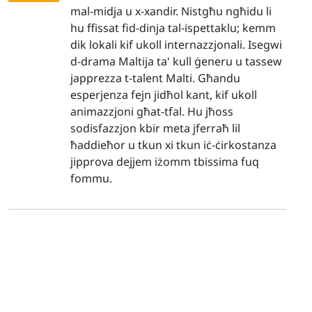
mal-midja u x-xandir. Nistgħu ngħidu li
hu ffissat fid-dinja tal-ispettaklu; kemm
dik lokali kif ukoll internazzjonali. Isegwi
d-drama Maltija ta' kull ġeneru u tassew
japprezza t-talent Malti. Għandu
esperjenza fejn jidħol kant, kif ukoll
animazzjoni għat-tfal. Hu jħoss
sodisfazzjon kbir meta jferraħ lil
ħaddieħor u tkun xi tkun iċ-ċirkostanza
jipprova dejjem iżomm tbissima fuq
fommu.