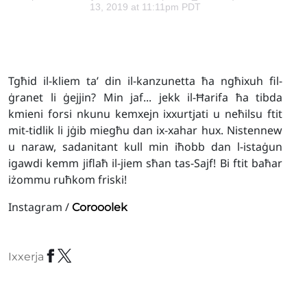
13, 2019 at 11:11pm PDT
Tgħid il-kliem ta’ din il-kanzunetta ħa ngħixuh fil-
ġranet li ġejjin? Min jaf... jekk il-Ħarifa ħa tibda
kmieni forsi nkunu kemxejn ixxurtjati u neħilsu ftit
mit-tidlik li jġib miegħu dan ix-xahar hux. Nistennew
u naraw, sadanitant kull min iħobb dan l-istaġun
igawdi kemm jiflaħ il-jiem sħan tas-Sajf! Bi ftit baħar
iżommu ruħkom friski!
Instagram /
Corooolek
Ixxerja