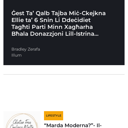
Ġest Ta’ Qalb Tajba Miċ-Ckejkna
Ellie ta’ 6 Snin Li Ddeċidiet
Tagħti Parti Minn Xagħarha
Bħala Donazzjoni Lill-Istrina…
Bradley Zerafa
Illum
LIFESTYLE
“Marda Moderna?”- Il-