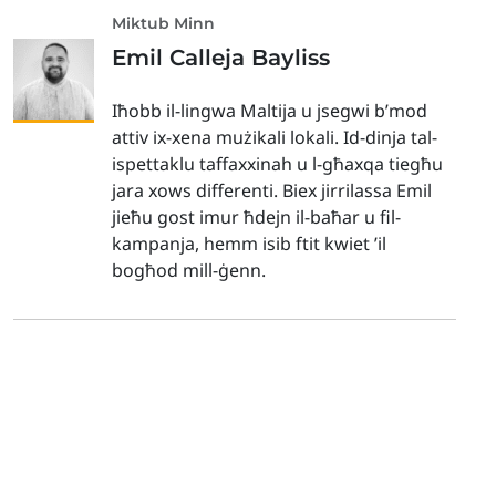
Miktub Minn
Emil Calleja Bayliss
Iħobb il-lingwa Maltija u jsegwi b’mod
attiv ix-xena mużikali lokali. Id-dinja tal-
ispettaklu taffaxxinah u l-għaxqa tiegħu
jara xows differenti. Biex jirrilassa Emil
jieħu gost imur ħdejn il-baħar u fil-
kampanja, hemm isib ftit kwiet ’il
bogħod mill-ġenn.