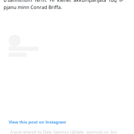
b’saħħithom ferm. Hi kienet akkumpanjata fuq il-
pjanu minn Conrad Briffa.
View this post on Instagram
A post shared by Dale Sammut (@dale_sammut)
on Jun