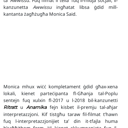
ta’ Awwissu. Fuq filmat li tella’ fuq il-midja soċjali, il-
kanzunetta
Awwissu
ingħatat libsa ġdid mill-
kantanta żagħżugħa Monica Said.
Monica mhux wiċċ kompletament ġdid għax-xena
lokali, kienet parteċipanta fl-Għanja tal-Poplu
sentejn fuq xulxin fl-2017 u l-2018 bil-kanzunetti
u
fejn kisbet il-premju tal-aħjar
Ritratt
Anamika
interpretazzjoni. Kif tistgħu taraw fil-filmat t’hawn
fuq l-interpretazzjonijiet ta’ din it-tfajla huma