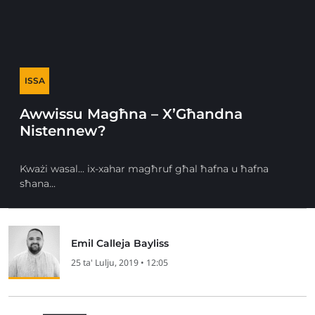
ISSA
Awwissu Magħna – X’Għandna
Nistennew?
Kważi wasal... ix-xahar magħruf għal ħafna u ħafna
sħana...
Emil Calleja Bayliss
25 ta' Lulju, 2019 • 12:05