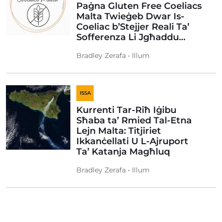
Paġna Gluten Free Coeliacs
Malta Twieġeb Dwar Is-
Coeliac b’Stejjer Reali Ta’
Sofferenza Li Jgħaddu…
Bradley Zerafa • Illum
ISSA
Kurrenti Tar-Riħ Iġibu
Sħaba ta’ Rmied Tal-Etna
Lejn Malta: Titjiriet
Ikkanċellati U L-Ajruport
Ta’ Katanja Magħluq
Bradley Zerafa • Illum