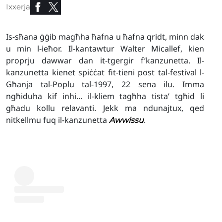
Ixxerja
Is-sħana ġġib magħha ħafna u ħafna qridt, minn dak
u min l-ieħor. Il-kantawtur Walter Micallef, kien
proprju dawwar dan it-tgergir f’kanzunetta. Il-
kanzunetta kienet spiċċat fit-tieni post tal-festival l-
Għanja tal-Poplu tal-1997, 22 sena ilu. Imma
ngħiduha kif inhi... il-kliem tagħha tista’ tgħid li
għadu kollu relavanti. Jekk ma ndunajtux, qed
nitkellmu fuq il-kanzunetta
.
Awwissu