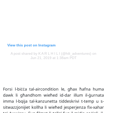
View this post on Instagram
A post shared by K A R L H I L I (@hili_adventures)
on
Jun 21, 2019 at 1:38am PDT
Forsi l-biċċa tal-aircondition le, għax ħafna huma
dawk li għandhom wieħed id-dar illum il-ġurnata
imma l-bqija tal-kanzunetta tiddeskrivi t-temp u s-
sitwazzjonijiet kollha li wieħed jesperjenza fix-xahar