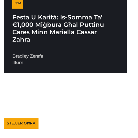
ISSA
Festa U Karità: Is-Somma Ta’
€1,000 Miġbura Għal Puttinu
Cares Minn Mariella Cassar
Zahra
Bradley Zerafa
Illum
STEJJER OĦRA