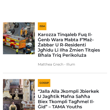
ISSA
Karozza Tinqaleb Fuq Il-
Ġenb Wara Ħabta F’Ħaż-
Żabbar U R-Residenti
Jgħidu Li Ilha Żmien Titqies
Bħala Triq Perikoluża
Matthea Grech • Illum
GOSSIP
“Jalla Alla Jkompli Jbierkek
U Jagħtik Ħafna Saħħa
Biex Tkompli Tagħmel Il-
Ġid” – TAMA Youths