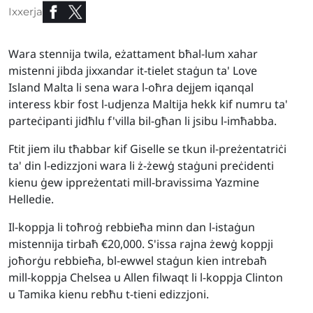
Ixxerja
Wara stennija twila, eżattament bħal-lum xahar
mistenni jibda jixxandar it-tielet staġun ta' Love
Island Malta li sena wara l-oħra dejjem iqanqal
interess kbir fost l-udjenza Maltija hekk kif numru ta'
parteċipanti jidħlu f'villa bil-għan li jsibu l-imħabba.
Ftit jiem ilu tħabbar kif Giselle se tkun il-preżentatriċi
ta' din l-edizzjoni wara li ż-żewġ staġuni preċidenti
kienu ġew ippreżentati mill-bravissima Yazmine
Helledie.
Il-koppja li toħroġ rebbieħa minn dan l-istaġun
mistennija tirbaħ
€20,000. S'issa rajna żewġ koppji
joħorġu rebbieħa, bl-ewwel staġun kien intrebaħ
mill-koppja Chelsea u Allen filwaqt li l-koppja Clinton
u Tamika kienu rebħu t-tieni edizzjoni.