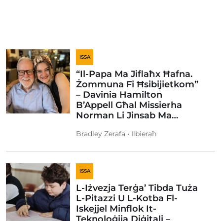
ISSA
“Il-Papa Ma Jiflaħx Ħafna.
Żommuna Fi Ħsibijietkom”
– Davinia Hamilton
B’Appell Għal Missierha
Norman Li Jinsab Ma…
Bradley Zerafa • Ilbieraħ
ISSA
L-Iżvezja Terġa’ Tibda Tuża
L-Pitazzi U L-Kotba Fl-
Iskejjel Minflok It-
Teknoloġija Diġitali –