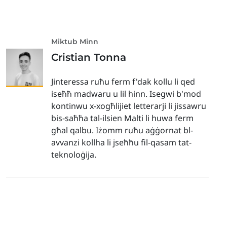
Miktub Minn
Cristian Tonna
Jinteressa ruħu ferm f'dak kollu li qed
iseħħ madwaru u lil hinn. Isegwi b'mod
kontinwu x-xogħlijiet letterarji li jissawru
bis-saħħa tal-ilsien Malti li huwa ferm
għal qalbu. Iżomm ruħu aġġornat bl-
avvanzi kollha li jseħħu fil-qasam tat-
teknoloġija.