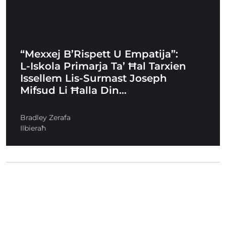
“Mexxej B’Rispett U Empatija”:
L-Iskola Primarja Ta’ Ħal Tarxien
Issellem Lis-Surmast Joseph
Mifsud Li Ħalla Din…
Bradley Zerafa
Ilbieraħ