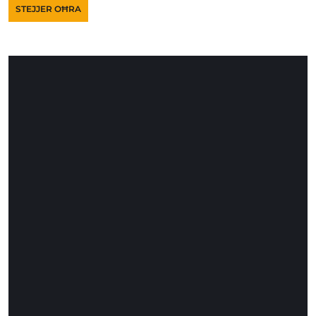
STEJJER OĦRA