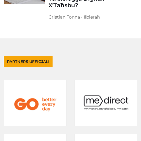
X’Taħsbu?
Cristian Tonna • Ilbieraħ
PARTNERS UFFIĊJALI