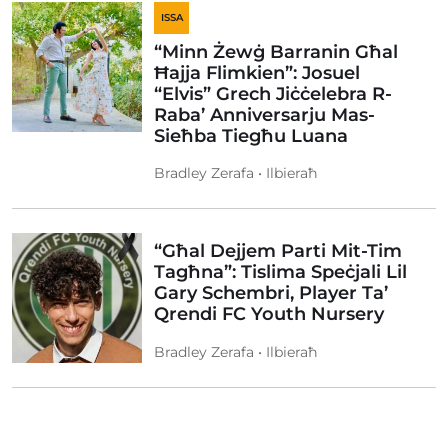
ISSA
“Minn Żewġ Barranin Għal
Ħajja Flimkien”: Josuel
“Elvis” Grech Jiċċelebra R-
Raba’ Anniversarju Mas-
Sieħba Tiegħu Luana
Bradley Zerafa • Ilbieraħ
“Għal Dejjem Parti Mit-Tim
Tagħna”: Tislima Speċjali Lil
Gary Schembri, Player Ta’
Qrendi FC Youth Nursery
Bradley Zerafa • Ilbieraħ