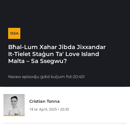
ISSA
Bħal-Lum Xahar Jibda Jixxandar
It-Tielet Staġun Ta' Love Island
Malta – Sa Ssegwu?
Naraw episodju ġdid kuljum fid-20:45!
Cristian Tonna
18 ta' April, 2025 • 20:30