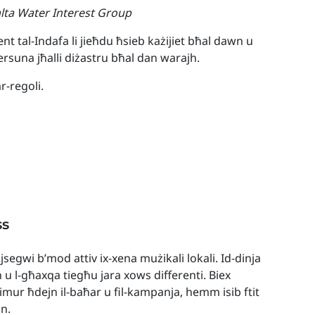
Malta Water Interest Group
ent tal-Indafa li jieħdu ħsieb każijiet bħal dawn u
ersuna jħalli diżastru bħal dan warajh.
r-regoli.
ss
 jsegwi b’mod attiv ix-xena mużikali lokali. Id-dinja
h u l-għaxqa tiegħu jara xows differenti. Biex
t imur ħdejn il-baħar u fil-kampanja, hemm isib ftit
nn.