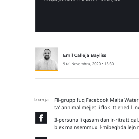
Emil Calleja Bayliss
9 ta' Novembru, 2020 • 15:30
Ixxerja
Fil-grupp fuq Facebook Malta Water I
ta' annimal mejjet li flok ittieħed 
Il-persuna li qasam dan ir-ritratt qal,
biex ma nsemmux il-mibegħda lejn mi