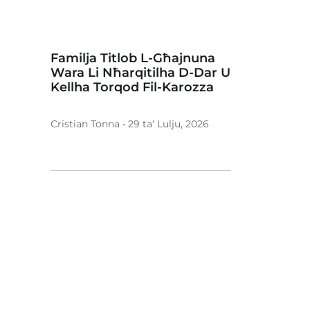
Familja Titlob L-Għajnuna
Wara Li Nħarqitilha D-Dar U
Kellha Torqod Fil-Karozza
Cristian Tonna • 29 ta' Lulju, 2026