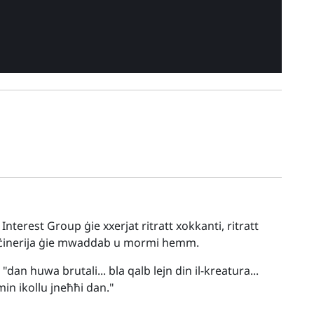
nterest Group ġie xxerjat ritratt xokkanti, ritratt
l-inċinerija ġie mwaddab u mormi hemm.
 "dan huwa brutali... bla qalb lejn din il-kreatura...
n ikollu jneħħi dan."