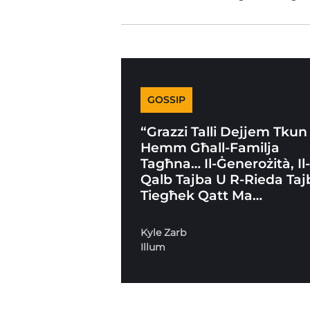
GOSSIP
“Grazzi Talli Dejjem Tkun
Hemm Għall-Familja
Tagħna… Il-Ġenerożità, Il
Qalb Tajba U R-Rieda Taj
Tiegħek Qatt Ma…
Kyle Zarb
Illum