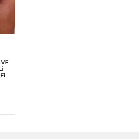
IVF
Li
Fi