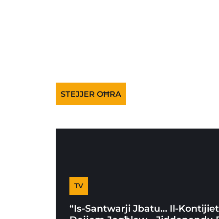
STEJJER OĦRA
TV
“Is-Santwarji Jbatu… Il-Kontijie