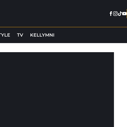
Facebo
Insta
Tikt
Y
TYLE
TV
KELLYMNI