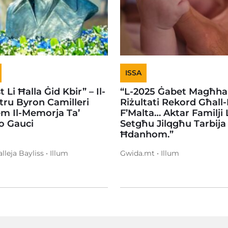
ISSA
t Li Ħalla Ġid Kbir” – Il-
“L-2025 Ġabet Magħha
tru Byron Camilleri
Riżultati Rekord Għall-
em Il-Memorja Ta’
F’Malta… Aktar Familji 
o Gauci
Setgħu Jilqgħu Tarbija 
Ħdanhom.”
lleja Bayliss • Illum
Gwida.mt • Illum