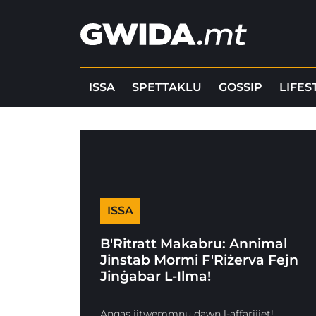
ISSA
SPETTAKLU
GOSSIP
LIFES
ISSA
B'Ritratt Makabru: Annimal
Jinstab Mormi F'Riżerva Fejn
Jinġabar L-Ilma!
Anqas jitwemmnu dawn l-affarijiet!