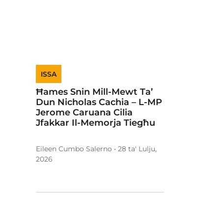
ISSA
Ħames Snin Mill-Mewt Ta’
Dun Nicholas Cachia – L-MP
Jerome Caruana Cilia
Jfakkar Il-Memorja Tiegħu
Eileen Cumbo Salerno • 28 ta' Lulju,
2026