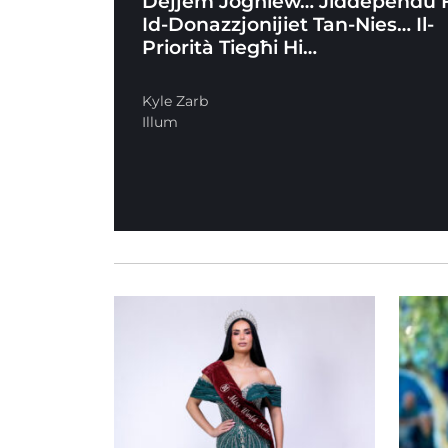
Dejjem Jogħlew… Jiddependu 
Id-Donazzjonijiet Tan-Nies… Il-
Priorità Tiegħi Hi…
Kyle Zarb
Illum