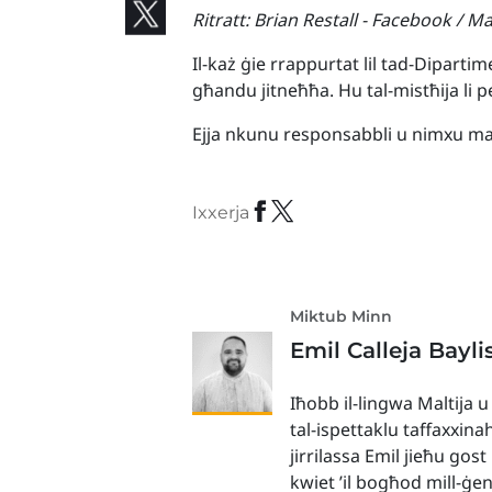
Ritratt: Brian Restall - Facebook / 
Il-każ ġie rrappurtat lil tad-Dipartim
għandu jitneħħa. Hu tal-mistħija li p
Ejja nkunu responsabbli u nimxu ma
Ixxerja
Miktub Minn
Emil Calleja Bayli
Iħobb il-lingwa Maltija u
tal-ispettaklu taffaxxina
jirrilassa Emil jieħu gos
kwiet ’il bogħod mill-ġe