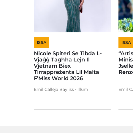
ISSA
ISSA
Nicole Spiteri Se Tibda L-
“Artis
Vjaġġ Tagħha Lejn Il-
Minis
Vjetnam Biex
Jsell
Tirrappreżenta Lil Malta
Renz
F’Miss World 2026
Emil Calleja Bayliss • Illum
Emil Ca