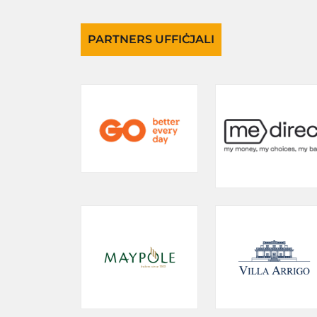
PARTNERS UFFIĊJALI