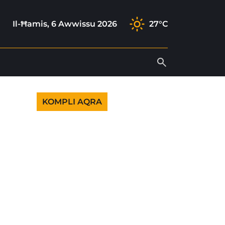
ok
gram
ok
outube
Il-Ħamis, 6 Awwissu 2026
27°C
KOMPLI AQRA