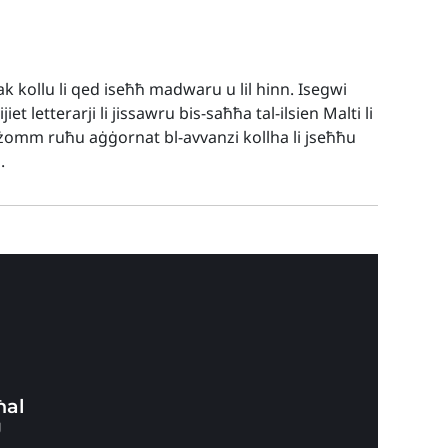
ak kollu li qed iseħħ madwaru u lil hinn. Isegwi
t letterarji li jissawru bis-saħħa tal-ilsien Malti li
żomm ruħu aġġornat bl-avvanzi kollha li jseħħu
.
ħal
U