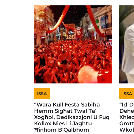
ISSA
ISSA
“Wara Kull Festa Sabiħa
“Id-D
Hemm Sigħat Twal Ta’
Dehe
Xogħol, Dedikazzjoni U Fuq
Xhied
Kollox Nies Li Jagħtu
Grott
Ħinhom B’Qalbhom
Wkol