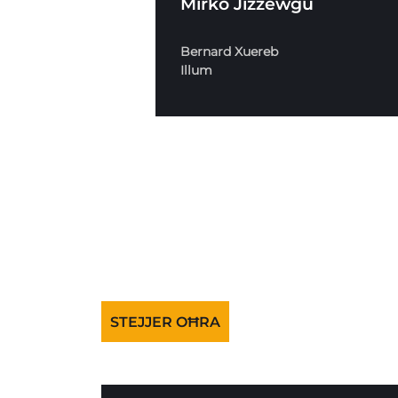
Mirko Jiżżewġu
Bernard Xuereb
Illum
STEJJER OĦRA