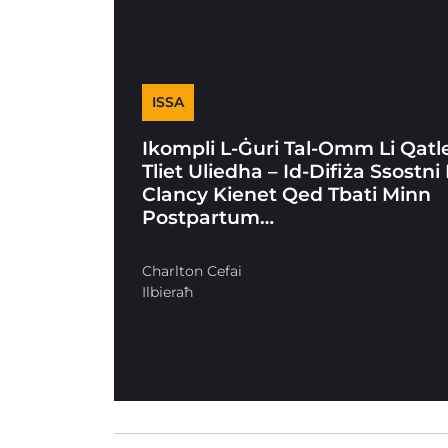
ISSA
Ikompli L-Ġuri Tal-Omm Li Qatle
Tliet Uliedha – Id-Difiża Ssostni 
Clancy Kienet Qed Tbati Minn
Postpartum…
Charlton Cefai
Ilbieraħ