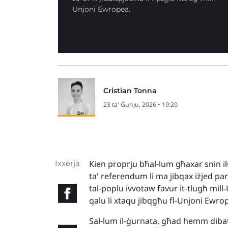
Unjoni Ewropea.
Cristian Tonna
23 ta' Ġunju, 2026 • 19:20
Ixxerja
Kien proprju bħal-lum għaxar snin i
ta' referendum li ma jibqax iżjed pa
tal-poplu ivvotaw favur it-tlugħ mil
qalu li xtaqu jibqgħu fl-Unjoni Ewro
Sal-lum il-ġurnata, għad hemm dibatt