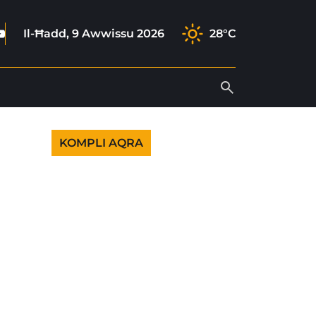
ook
agram
tok
outube
Il-Ħadd, 9 Awwissu 2026
28°C
KOMPLI AQRA