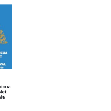
picua
let
la