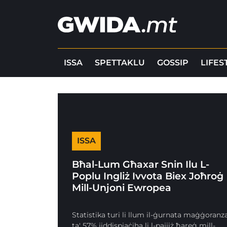
ISSA
SPETTAKLU
GOSSIP
LIFES
ISSA
Bħal-Lum Għaxar Snin Ilu L-
Poplu Ingliż Ivvota Biex Joħroġ
Mill-Unjoni Ewropea
Statistika turi li llum il-ġurnata maġġoranz
ta' 57% jiddispjaċiha li l-pajjiż ħareġ mill-