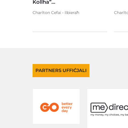
Kollha”…
Charlton Cefai • Ilbieraħ
Charlto
PARTNERS UFFIĊJALI