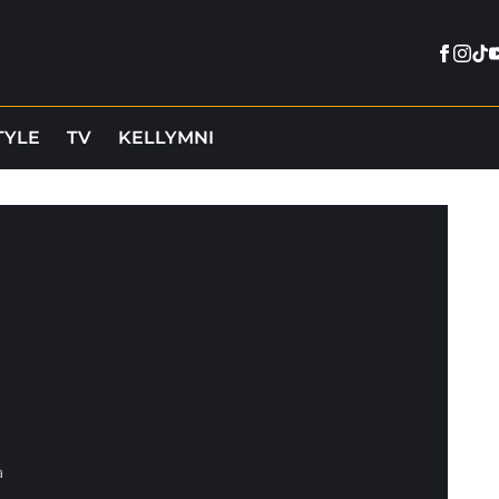
Faceb
Inst
Tik
Y
TYLE
TV
KELLYMNI
a