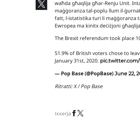
waħda għaqlija għar-Renju Unit. Intant,
maġġoranza tal-poplu llum il-ġurnata j
fatt, l-istatistika turi li maġġoranza 
Ewropea ma kinitx deċiżjoni għaqlija
The Brexit referendum took place 10
51.9% of British voters chose to l
January 31st, 2020.
pic.twitter.co
— Pop Base (@PopBase)
June 22, 
Ritratti:
X / Pop Base
Ixxerja