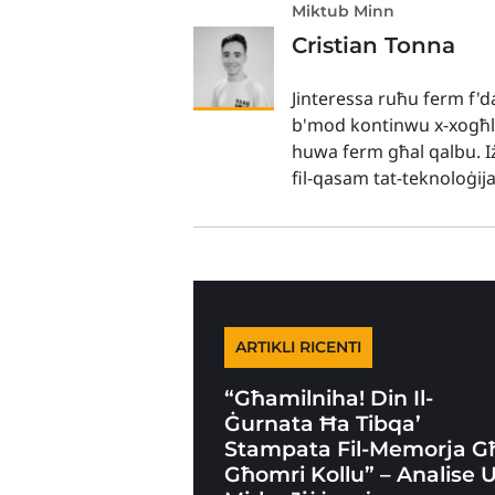
Miktub Minn
Cristian Tonna
Jinteressa ruħu ferm f'd
b'mod kontinwu x-xogħlijie
huwa ferm għal qalbu. I
fil-qasam tat-teknoloġija
ARTIKLI RICENTI
“Għamilniha! Din Il-
Ġurnata Ħa Tibqa’
Stampata Fil-Memorja G
Għomri Kollu” – Analise 