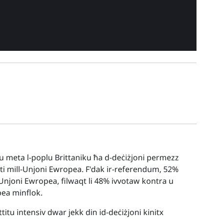
lu meta l-poplu Brittaniku ħa d-deċiżjoni permezz
rti mill-Unjoni Ewropea. F'dak ir-referendum, 52%
l-Unjoni Ewropea, filwaqt li 48% ivvotaw kontra u
pea minflok.
itu intensiv dwar jekk din id-deċiżjoni kinitx