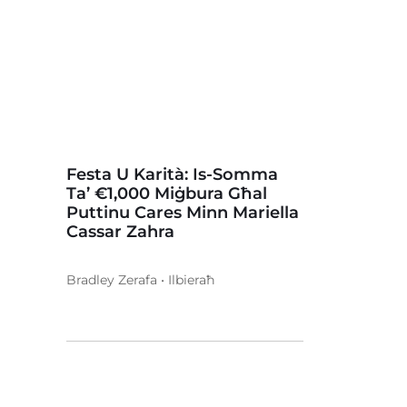
Festa U Karità: Is-Somma
Ta’ €1,000 Miġbura Għal
Puttinu Cares Minn Mariella
Cassar Zahra
Bradley Zerafa • Ilbieraħ