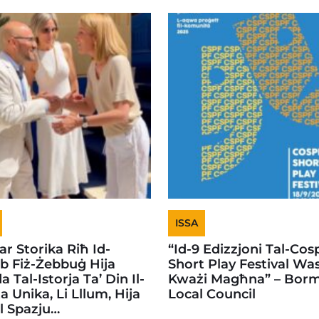
ISSA
ar Storika Riħ Id-
“Id-9 Edizzjoni Tal-Cos
b Fiż-Żebbuġ Hija
Short Play Festival Was
a Tal-Istorja Ta’ Din Il-
Kważi Magħna” – Borm
a Unika, Li Lllum, Hija
Local Council
l Spazju…