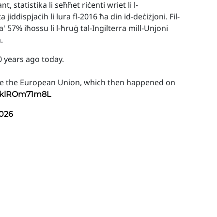
 statistika li seħħet riċenti wriet li l-
iddispjaċih li lura fl-2016 ħa din id-deċiżjoni. Fil-
ta' 57% iħossu li l-ħruġ tal-Ingilterra mill-Unjoni
.
 years ago today.
eave the European Union, which then happened on
m/klROm71m8L
2026