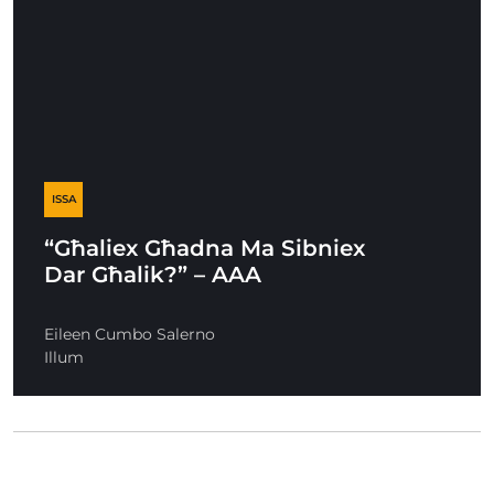
ISSA
“Għaliex Għadna Ma Sibniex
Dar Għalik?” – AAA
Eileen Cumbo Salerno
Illum