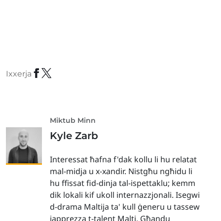
Ixxerja
Miktub Minn
Kyle Zarb
Interessat ħafna f'dak kollu li hu relatat
mal-midja u x-xandir. Nistgħu ngħidu li
hu ffissat fid-dinja tal-ispettaklu; kemm
dik lokali kif ukoll internazzjonali. Isegwi
d-drama Maltija ta' kull ġeneru u tassew
japprezza t-talent Malti. Għandu