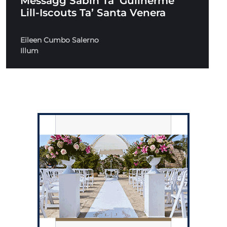
Messaġġ Sabiħ Ta’ Guilherme
Lill-Iscouts Ta’ Santa Venera
Eileen Cumbo Salerno
Illum