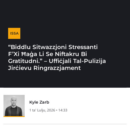
ISSA
“Biddlu Sitwazzjoni Stressanti
F’Xi Ħaġa Li Se Niftakru Bi
Gratitudni.” – Uffiċjali Tal-Pulizija
Jirċievu Ringrazzjament
Kyle Zarb
1 ta' Lulju, 2026 • 14:33