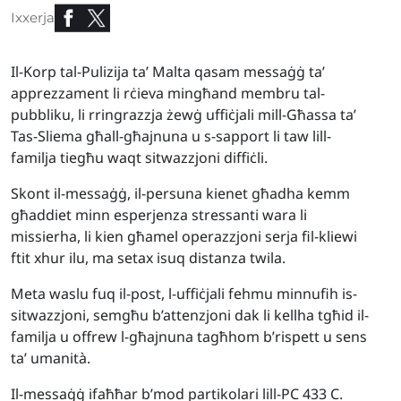
Ixxerja
Il-Korp tal-Pulizija ta’ Malta qasam messaġġ ta’
apprezzament li rċieva mingħand membru tal-
pubbliku, li rringrazzja żewġ uffiċjali mill-Għassa ta’
Tas-Sliema għall-għajnuna u s-sapport li taw lill-
familja tiegħu waqt sitwazzjoni diffiċli.
Skont il-messaġġ, il-persuna kienet għadha kemm
għaddiet minn esperjenza stressanti wara li
missierha, li kien għamel operazzjoni serja fil-kliewi
ftit xhur ilu, ma setax isuq distanza twila.
Meta waslu fuq il-post, l-uffiċjali fehmu minnufih is-
sitwazzjoni, semgħu b’attenzjoni dak li kellha tgħid il-
familja u offrew l-għajnuna tagħhom b’rispett u sens
ta’ umanità.
Il-messaġġ ifaħħar b’mod partikolari lill-PC 433 C.