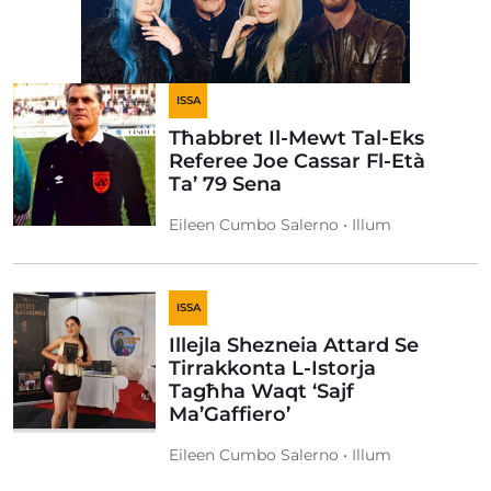
ISSA
Tħabbret Il-Mewt Tal-Eks
Referee Joe Cassar Fl-Età
Ta’ 79 Sena
Eileen Cumbo Salerno • Illum
ISSA
Illejla Shezneia Attard Se
Tirrakkonta L-Istorja
Tagħha Waqt ‘Sajf
Ma’Gaffiero’
Eileen Cumbo Salerno • Illum