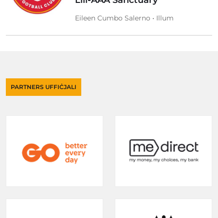
Lill-AAA Sanctuary
Eileen Cumbo Salerno • Illum
PARTNERS UFFIĊJALI