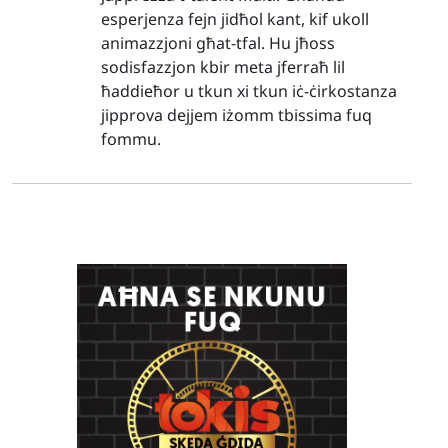
esperjenza fejn jidħol kant, kif ukoll
animazzjoni għat-tfal. Hu jħoss
sodisfazzjon kbir meta jferraħ lil
ħaddieħor u tkun xi tkun iċ-ċirkostanza
jipprova dejjem iżomm tbissima fuq
fommu.