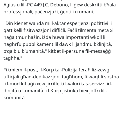
Agius u lill-PC 449 J.C. Debono, li ġew deskritti bħala
professjonali, paċenzjużi, ġentili u umani.
"Din kienet waħda mill-aktar esperjenzi pożittivi li
qatt kelli f’sitwazzjoni diffiċli. Faċli tilmenta meta xi
ħaġa tmur ħażin, iżda huwa importanti wkoll li
nagħrfu pubblikament lil dawk li jaħdmu b’dinjità,
b’qalb u b’umanità," kitbet il-persuna fil-messaġġ
tagħha."
Fi tmiem il-post, il-Korp tal-Pulizija feraħ liż-żewġ
uffiċjali għad-dedikazzjoni tagħhom, filwaqt li sostna
li l-mod kif aġixxew jirrifletti l-valuri tas-servizz, id-
dinjità u l-umanità li l-Korp jistinka biex joffri lill-
komunità.