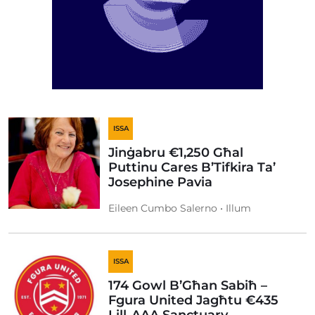
ISSA
Jinġabru €1,250 Għal
Puttinu Cares B’Tifkira Ta’
Josephine Pavia
Eileen Cumbo Salerno • Illum
ISSA
174 Gowl B’Għan Sabiħ –
Fgura United Jagħtu €435