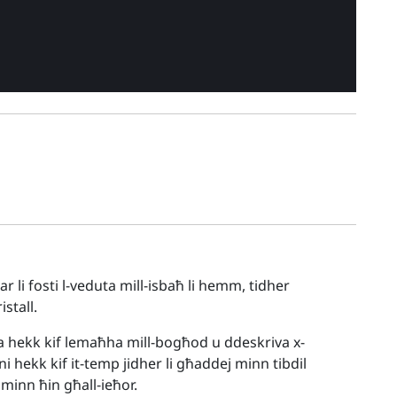
ar li fosti l-veduta mill-isbaħ li hemm, tidher
stall.
ha hekk kif lemaħha mill-bogħod u ddeskriva x-
 hekk kif it-temp jidher li għaddej minn tibdil
 minn ħin għall-ieħor.