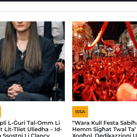
ISSA
li L-Ġuri Tal-Omm Li
“Wara Kull Festa Sabiħ
t Lit-Tliet Uliedha – Id-
Hemm Sigħat Twal Ta’
a Ssostni Li Clancy
Xogħol, Dedikazzjoni 