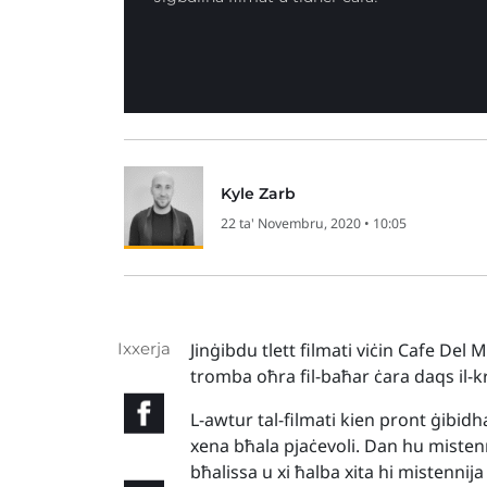
Kyle Zarb
22 ta' Novembru, 2020 • 10:05
Ixxerja
Jinġibdu tlett filmati viċin Cafe Del M
tromba oħra fil-baħar ċara daqs il-kri
L-awtur tal-filmati kien pront ġibid
xena bħala pjaċevoli. Dan hu mistenni
bħalissa u xi ħalba xita hi mistennija