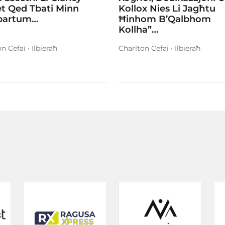
et Qed Tbati Minn
Kollox Nies Li Jagħtu
partum…
Ħinhom B’Qalbhom
Kollha”…
n Cefai • Ilbieraħ
Charlton Cefai • Ilbieraħ