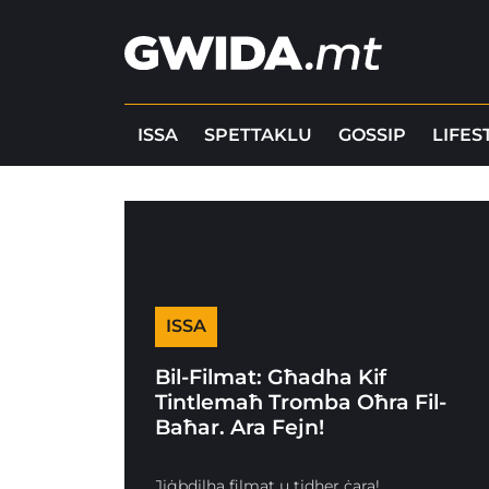
ISSA
SPETTAKLU
GOSSIP
LIFES
ISSA
Bil-Filmat: Għadha Kif
Tintlemaħ Tromba Oħra Fil-
Baħar. Ara Fejn!
Jiġbdilha filmat u tidher ċara!