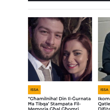
ISSA
ISSA
“Għamilniha! Din Il-Ġurnata
Ikomp
Ħa Tibqa’ Stampata Fil-
Qatle
Memorja Għal Għomri
Difiż