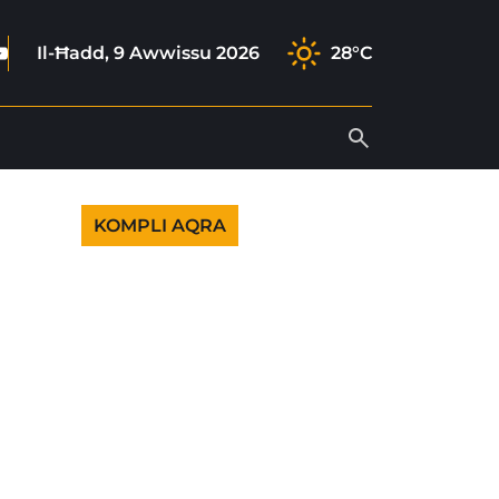
ook
agram
tok
outube
Il-Ħadd, 9 Awwissu 2026
28°C
KOMPLI AQRA