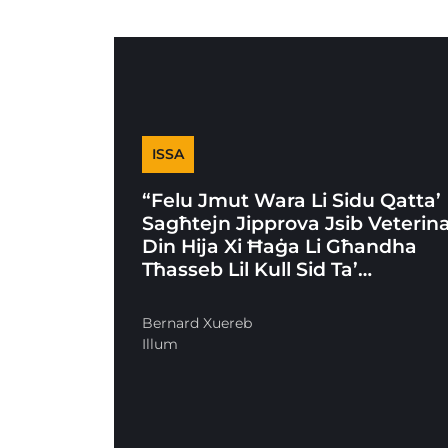
ISSA
“Felu Jmut Wara Li Sidu Qatta’
Sagħtejn Jipprova Jsib Veterina
Din Hija Xi Ħaġa Li Għandha
Tħasseb Lil Kull Sid Ta’…
Bernard Xuereb
Illum