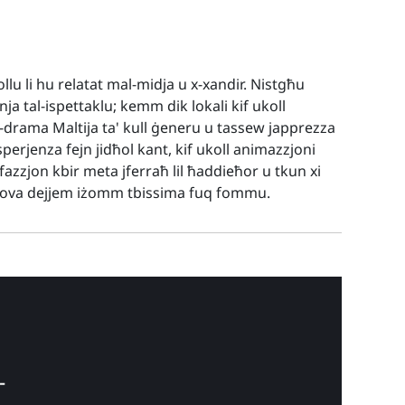
llu li hu relatat mal-midja u x-xandir. Nistgħu
inja tal-ispettaklu; kemm dik lokali kif ukoll
d-drama Maltija ta' kull ġeneru u tassew japprezza
perjenza fejn jidħol kant, kif ukoll animazzjoni
fazzjon kbir meta jferraħ lil ħaddieħor u tkun xi
prova dejjem iżomm tbissima fuq fommu.
-