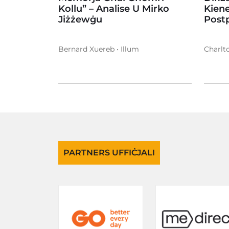
Kollu” – Analise U Mirko
Kien
Jiżżewġu
Post
Bernard Xuereb • Illum
Charlto
PARTNERS UFFIĊJALI