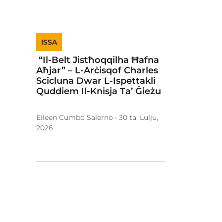
ISSA
“Il-Belt Jistħoqqilha Ħafna
Aħjar” – L-Arċisqof Charles
Scicluna Dwar L-Ispettakli
Quddiem Il-Knisja Ta’ Ġieżu
Eileen Cumbo Salerno • 30 ta' Lulju,
2026