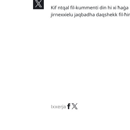
Kif ntqal fil-kummenti din hi xi ħa
jirnexxielu jaqbadha daqshekk fil-ħin.
Ixxerja