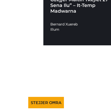
Sena Ilu” – It-Temp
Madwarna
Bernard Xuereb
Illum
STEJJER OĦRA