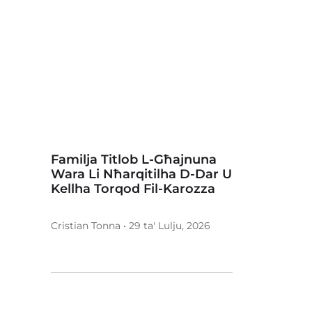
Familja Titlob L-Għajnuna
Wara Li Nħarqitilha D-Dar U
Kellha Torqod Fil-Karozza
Cristian Tonna • 29 ta' Lulju, 2026