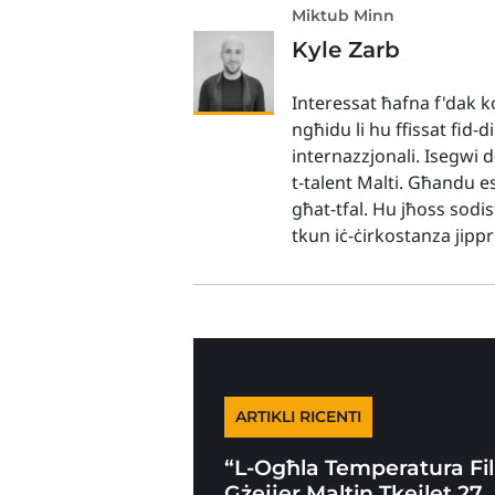
Miktub Minn
Kyle Zarb
Interessat ħafna f'dak ko
ngħidu li hu ffissat fid-d
internazzjonali. Isegwi 
t-talent Malti. Għandu es
għat-tfal. Hu jħoss sodis
tkun iċ-ċirkostanza jip
ARTIKLI RICENTI
“L-Ogħla Temperatura Fil
Gżejjer Maltin Tkejlet 27