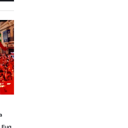
a
U Fuq