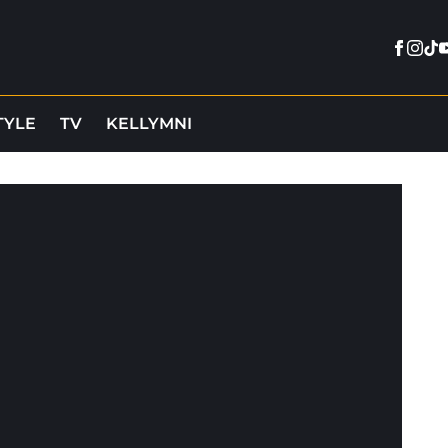
Faceb
Inst
Tik
Y
TYLE
TV
KELLYMNI