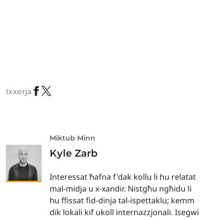
Ixxerja
Miktub Minn
Kyle Zarb
Interessat ħafna f'dak kollu li hu relatat
mal-midja u x-xandir. Nistgħu ngħidu li
hu ffissat fid-dinja tal-ispettaklu; kemm
dik lokali kif ukoll internazzjonali. Isegwi