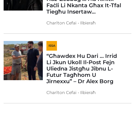
Faċli Li Nkanta Għax It-Tfal
Tiegħu Insertaw…
Charlton Cefai • Ilbieraħ
ISSA
“Għawdex Hu Dari … Irrid
Li Jkun Ukoll Il-Post Fejn
Uliedna Jistgħu Jibnu L-
Futur Tagħhom U
Jirnexxu” – Dr Alex Borg
Charlton Cefai • Ilbieraħ