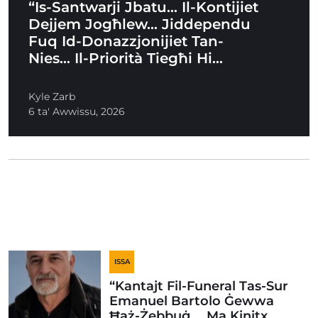
“Is-Santwarji Jbatu… Il-Kontijiet
Dejjem Jogħlew… Jiddependu
Fuq Id-Donazzjonijiet Tan-
Nies… Il-Priorità Tiegħi Hi…
Kyle Zarb
6 ta' Awwissu, 2026
ISSA
“Kantajt Fil-Funeral Tas-Sur
Emanuel Bartolo Ġewwa
Ħaż-Żebbuġ … Ma Kinitx