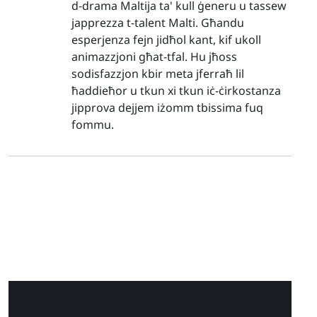
d-drama Maltija ta' kull ġeneru u tassew
japprezza t-talent Malti. Għandu
esperjenza fejn jidħol kant, kif ukoll
animazzjoni għat-tfal. Hu jħoss
sodisfazzjon kbir meta jferraħ lil
ħaddieħor u tkun xi tkun iċ-ċirkostanza
jipprova dejjem iżomm tbissima fuq
fommu.