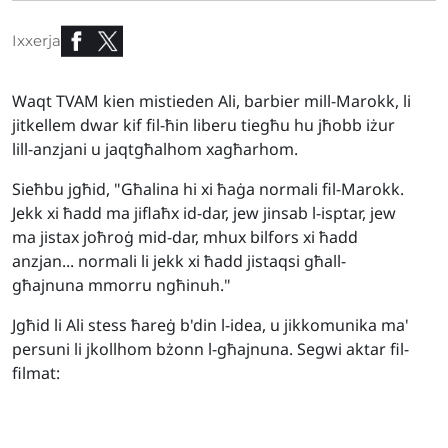
Ixxerja
Waqt TVAM kien mistieden Ali, barbier mill-Marokk, li
jitkellem dwar kif fil-ħin liberu tiegħu hu jħobb iżur
lill-anzjani u jaqtgħalhom xagħarhom.
Sieħbu jgħid, "Għalina hi xi ħaġa normali fil-Marokk.
Jekk xi ħadd ma jiflaħx id-dar, jew jinsab l-isptar, jew
ma jistax joħroġ mid-dar, mhux bilfors xi ħadd
anzjan... normali li jekk xi ħadd jistaqsi għall-
għajnuna mmorru ngħinuh."
Jgħid li Ali stess ħareġ b'din l-idea, u jikkomunika ma'
persuni li jkollhom bżonn l-għajnuna. Segwi aktar fil-
filmat: