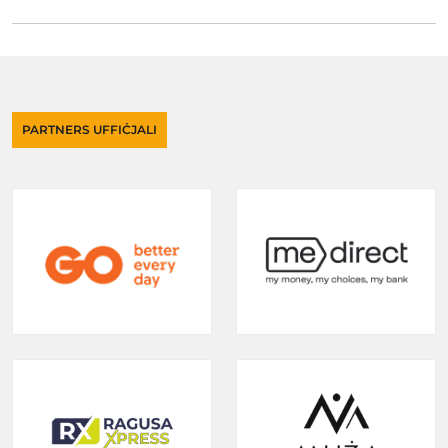
PARTNERS UFFIĊJALI