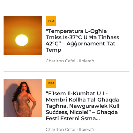
ISSA
“Temperatura L-Ogħla
Tmiss Is-37°C U Ħa Tinħass
42°C” – Aġġornament Tat-
Temp
Charlton Cefai • Ilbieraħ
ISSA
“F’Isem Il-Kumitat U L-
Membri Kollha Tal-Għaqda
Tagħna, Nawgurawlek Kull
Suċċess, Nicole!” – Ghaqda
Festi Esterni Ssma…
Charlton Cefai • Ilbieraħ