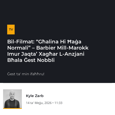
TV
Bil-Filmat: “Għalina Hi Ħaġa
Normali” – Barbier Mill-Marokk
Imur Jaqta’ Xagħar L-Anzjani
Bħala Ġest Nobbli
Ġest ta' min ifaħħru!
Kyle Zarb
14 ta' Mejju, 2026 • 11:33