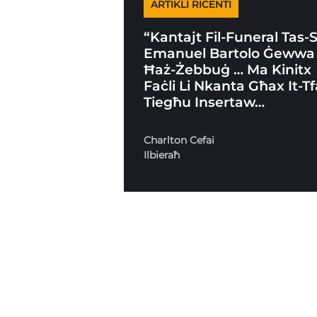
ARTIKLI RICENTI
“Kantajt Fil-Funeral Tas-
Emanuel Bartolo Ġewwa
Ħaż-Żebbuġ … Ma Kinitx
Faċli Li Nkanta Għax It-Tf
Tiegħu Insertaw…
Charlton Cefai
Ilbieraħ