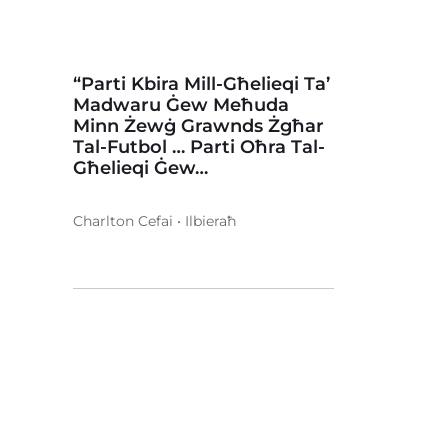
“Parti Kbira Mill-Għelieqi Ta’
Madwaru Ġew Meħuda
Minn Żewġ Grawnds Żgħar
Tal-Futbol … Parti Oħra Tal-
Għelieqi Ġew…
Charlton Cefai • Ilbieraħ