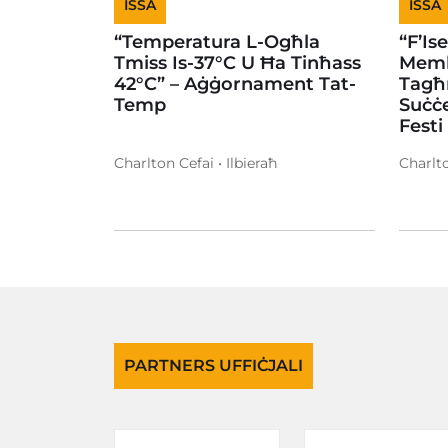
ISSA
ISSA
“Temperatura L-Ogħla
“F’Is
Tmiss Is-37°C U Ħa Tinħass
Memb
42°C” – Aġġornament Tat-
Tagħ
Temp
Suċċe
Festi
Charlton Cefai • Ilbieraħ
Charlto
PARTNERS UFFIĊJALI