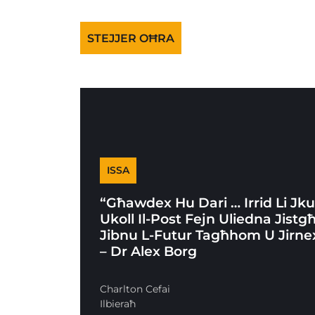
STEJJER OĦRA
ISSA
“Għawdex Hu Dari … Irrid Li Jk
Ukoll Il-Post Fejn Uliedna Jistg
Jibnu L-Futur Tagħhom U Jirne
– Dr Alex Borg
Charlton Cefai
Ilbieraħ