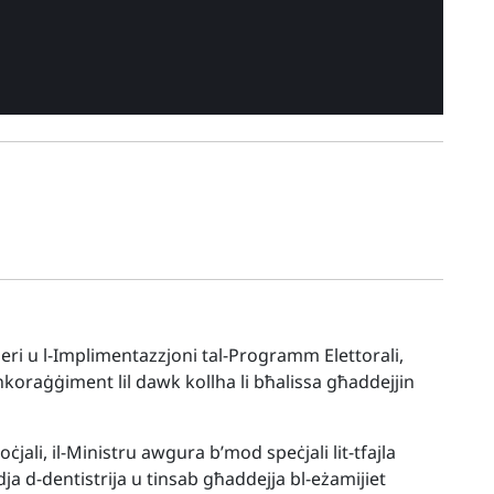
eri u l-Implimentazzjoni tal-Programm Elettorali,
oraġġiment lil dawk kollha li bħalissa għaddejjin
ċjali, il-Ministru awgura b’mod speċjali lit-tfajla
dja d-dentistrija u tinsab għaddejja bl-eżamijiet