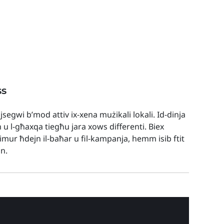
ss
 jsegwi b’mod attiv ix-xena mużikali lokali. Id-dinja
h u l-għaxqa tiegħu jara xows differenti. Biex
t imur ħdejn il-baħar u fil-kampanja, hemm isib ftit
nn.