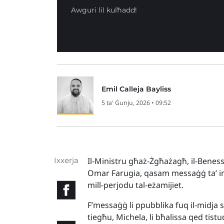
Awguri lil kulħadd!
Emil Calleja Bayliss
5 ta' Ġunju, 2026 • 09:52
Ixxerja
Il-Ministru għaż-Żgħażagħ, il-Beness
Omar Farugia, qasam messaġġ ta’ ink
mill-perjodu tal-eżamijiet.
F’messaġġ li ppubblika fuq il-midja so
tiegħu, Michela, li bħalissa qed tistu