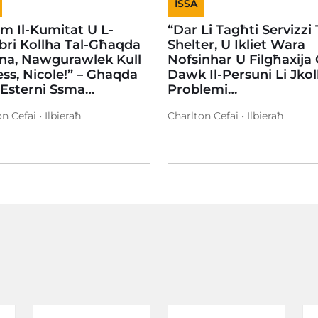
ISSA
em Il-Kumitat U L-
“Dar Li Tagħti Servizzi 
ri Kollha Tal-Għaqda
Shelter, U Ikliet Wara
na, Nawgurawlek Kull
Nofsinhar U Filgħaxija
ss, Nicole!” – Ghaqda
Dawk Il-Persuni Li Jko
 Esterni Ssma…
Problemi…
n Cefai • Ilbieraħ
Charlton Cefai • Ilbieraħ