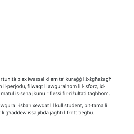
rtunità biex iwassal kliem ta’ kuraġġ liż-żgħażagħ
 il-perjodu, filwaqt li awguralhom li l-isforz, id-
 matul is-sena jkunu riflessi fir-riżultati tagħhom.
gura l-isbaħ xewqat lil kull student, bit-tama li
r li għaddew issa jibda jagħti l-frott tiegħu.