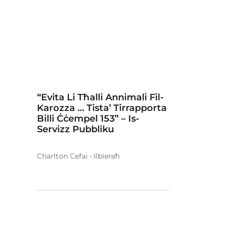
“Evita Li Tħalli Annimali Fil-
Karozza … Tista’ Tirrapporta
Billi Ċċempel 153” – Is-
Servizz Pubbliku
Charlton Cefai • Ilbieraħ