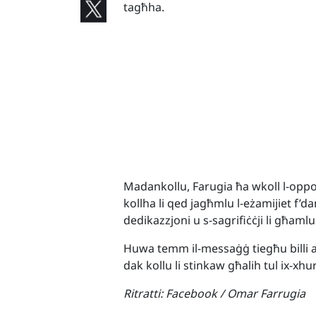
tagħha.
Madankollu, Farugia ħa wkoll l-oppo
kollha li qed jagħmlu l-eżamijiet f’dan
dedikazzjoni u s-sagrifiċċji li għamlu
Huwa temm il-messaġġ tiegħu billi aw
dak kollu li stinkaw għalih tul ix-xhu
Ritratti:
Facebook / Omar Farrugia