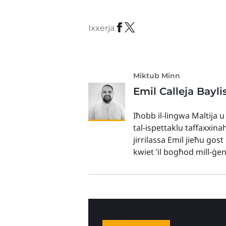
Ixxerja
Miktub Minn
Emil Calleja Bayli
Iħobb il-lingwa Maltija u
tal-ispettaklu taffaxxina
jirrilassa Emil jieħu gos
kwiet ’il bogħod mill-ġe