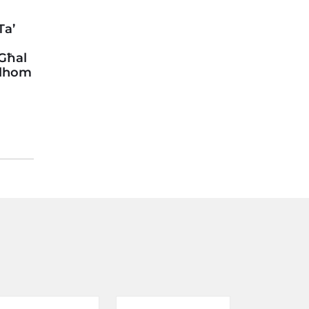
Ta’
 Għal
llhom