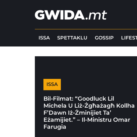
ISSA
SPETTAKLU
GOSSIP
LIFES
ISSA
Bil-Filmat: “Goodluck Lil
Michela U Liż-Żgħażagħ Kollha
F’Dawn Iż-Żminijiet Ta’
Eżamijiet.” – Il-Ministru Omar
Farugia