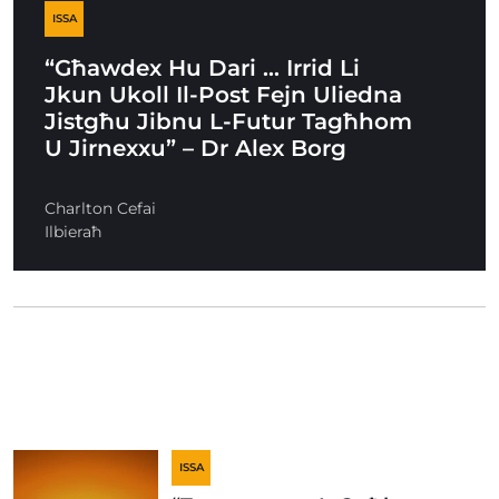
ISSA
“Għawdex Hu Dari … Irrid Li
Jkun Ukoll Il-Post Fejn Uliedna
Jistgħu Jibnu L-Futur Tagħhom
U Jirnexxu” – Dr Alex Borg
Charlton Cefai
Ilbieraħ
ISSA