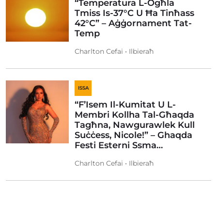
“Temperatura L-Ogħla
Tmiss Is-37°C U Ħa Tinħass
42°C” – Aġġornament Tat-
Temp
Charlton Cefai • Ilbieraħ
ISSA
“F’Isem Il-Kumitat U L-
Membri Kollha Tal-Għaqda
Tagħna, Nawgurawlek Kull
Suċċess, Nicole!” – Ghaqda
Festi Esterni Ssma…
Charlton Cefai • Ilbieraħ