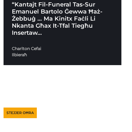
“Kantajt Fil-Funeral Tas-Sur
Emanuel Bartolo Ġewwa Ħaż-
Żebbuġ … Ma Kinitx Faċli Li
Nkanta Għax It-Tfal Tiegħu
Insertaw…
Charlton Cefai
Ilbieraħ
STEJJER OĦRA