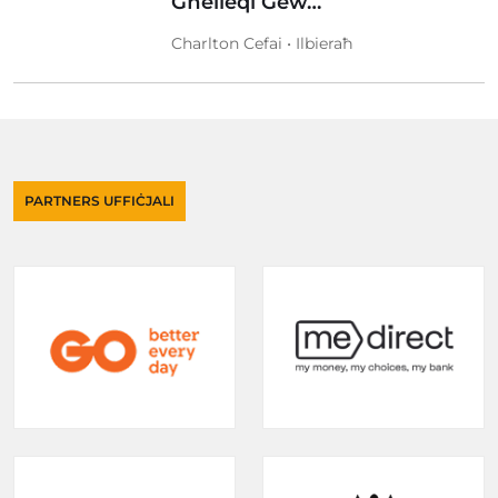
Għelieqi Ġew…
Charlton Cefai • Ilbieraħ
PARTNERS UFFIĊJALI