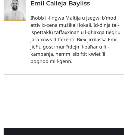
Emil Calleja Bayliss
Iħobb il-lingwa Maltija u jsegwi b’mod
attiv ix-xena mużikali lokali. Id-dinja tal-
ispettaklu taffaxxinah u l-għaxqa tiegħu
jara xows differenti. Biex jirrilassa Emil
jieħu gost imur ħdejn il-baħar u fil-
kampanja, hemm isib ftit kwiet ’il
bogħod mill-ġenn.