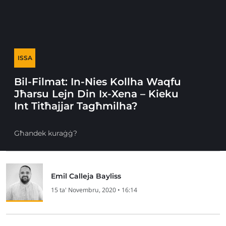
ISSA
Bil-Filmat: In-Nies Kollha Waqfu
Jħarsu Lejn Din Ix-Xena – Kieku
Int Titħajjar Tagħmilha?
Għandek kuraġġ?
Emil Calleja Bayliss
15 ta' Novembru, 2020 • 16:14