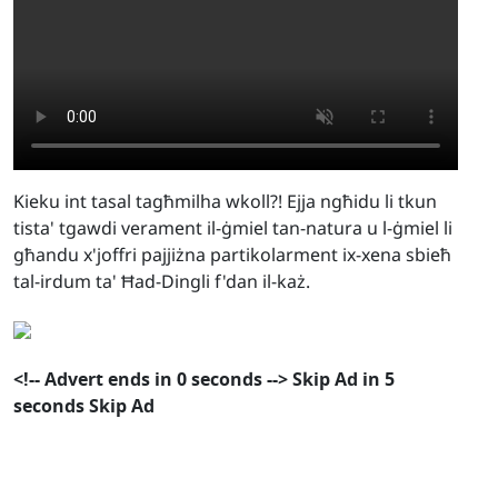
Kieku int tasal tagħmilha wkoll?! Ejja ngħidu li tkun
tista' tgawdi verament il-ġmiel tan-natura u l-ġmiel li
għandu x'joffri pajjiżna partikolarment ix-xena sbieħ
tal-irdum ta' Ħad-Dingli f'dan il-każ.
<!--
Advert ends in
0
seconds
-->
Skip Ad in
5
seconds
Skip Ad