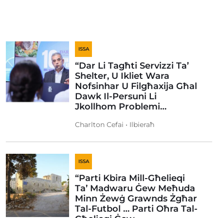
ISSA
“Dar Li Tagħti Servizzi Ta’
Shelter, U Ikliet Wara
Nofsinhar U Filgħaxija Għal
Dawk Il-Persuni Li
Jkollhom Problemi…
Charlton Cefai • Ilbieraħ
ISSA
“Parti Kbira Mill-Għelieqi
Ta’ Madwaru Ġew Meħuda
Minn Żewġ Grawnds Żgħar
Tal-Futbol … Parti Oħra Tal-